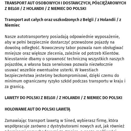
TRANSPORT AUT OSOBOWYCH I DOSTAWCZYCH, PÓŁCIĘŻAROWYCH
Z BELGII / Z HOLANDII / Z NIEMIEC DO POLSKI
Transport aut całych oraz uszkodzonych z Belgii / z Holandii / z
Niemiec
Nasze autotransportery posiadają odpowiednie wyposażenie,
aby w pełni bezpiecznie dostarczyć przewożone pojazdy na
dowolną odległość. Nowoczesny tabor pozwala nam obsługiwać
mniejsze oraz większe zlecenia, zależnie od potrzeb Klientów.
Nieustannie dbamy o sprawność techniczną wszystkich naszych
pojazdów, a własna baza serwisowa pozwala niezwłocznie
usuwać wszelkie ewentualne usterki. W kwestiach
bezpieczeństwa jesteśmy bezkompromisowi, dzięki czemu do
minimum ograniczamy ryzyko szkód podczas transportu w kraju i
za granicą.
LAWETY DO POLSKI Z BELGII / Z HOLANDII / Z NIEMIEC DO POLSKI
HOLOWANIE AUT DO POLSKI LAWETĄ
Zamawiając transport lawetą w Sined, wybierasz firmę, która
współpracuje zarówno z dystrybutorami nowych aut, jak również