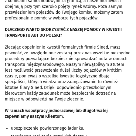
z komisami samochodowymi za granicą, a nasze możliwości
obejmują przy tym szeroko pojęty rynek wtórny. Poza samym
przewiezieniem pojazdów do Twojego komisu możemy zatem
profesjonalnie pomóc w wyborze tych pojazdów.
DLACZEGO WARTO SKORZYSTAĆ Z NASZEJ POMOCY W KWESTII
TRANSPORTU AUT DO POLSKI?
Zlecając dopełnienie kwestii formalnych firmie Sined, masz
pewność, że uwzględnione zostaną przez nas wszelkie niezbędne
procedury pozwalające bezpiecznie sprowadzać auta w ramach
transportu międzynarodowego. Naszym niewątpliwym atutem
jest możliwość przewożenia dużej liczby pojazdów w krótkim
czasie, ponieważ o wszelkie kwestie logistyczne dbają
specjaliści, których wiedza oraz zaangażowanie to również
istotne filary Sined. Dzięki odpowiednio przeszkolonym
kierowcom każdy załadunek może bezpiecznie dotrzeć na
miejsce w odpowiedzi na Twoje zlecenie.
W ramach współpracy jednorazowej lub długotrwałej
zapewniamy naszym Klientom:
ubezpieczenie powierzonego ładunku,