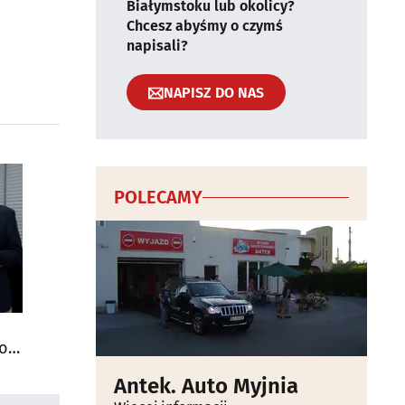
Białymstoku lub okolicy?
Chcesz abyśmy o czymś
napisali?
NAPISZ DO NAS
POLECAMY
do
Antek. Auto Myjnia