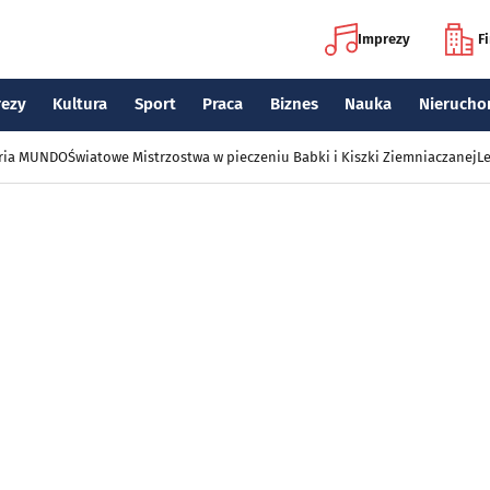
Imprezy
F
rezy
Kultura
Sport
Praca
Biznes
Nauka
Nierucho
eria MUNDO
Światowe Mistrzostwa w pieczeniu Babki i Kiszki Ziemniaczanej
Le