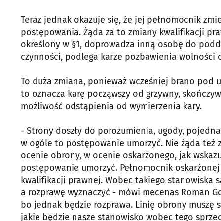
Teraz jednak okazuje się, że jej pełnomocnik zm
postępowania. Żąda za to zmiany kwalifikacji praw
określony w §1, doprowadza inną osobę do poddan
czynności, podlega karze pozbawienia wolności od
To duża zmiana, ponieważ wcześniej brano pod uwa
to oznacza karę począwszy od grzywny, skończyws
możliwość odstąpienia od wymierzenia kary.
- Strony doszły do porozumienia, ugody, pojedna
w ogóle to postępowanie umorzyć. Nie żąda też z
ocenie obrony, w ocenie oskarżonego, jak wskazuj
postępowanie umorzyć. Pełnomocnik oskarżonej 
kwalifikacji prawnej. Wobec takiego stanowiska s
a rozprawę wyznaczyć - mówi mecenas Roman Goźd
bo jednak będzie rozprawa. Linię obrony muszę s
jakie będzie nasze stanowisko wobec tego sprze