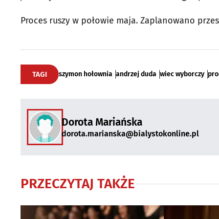
Proces ruszy w połowie maja. Zaplanowano prze
TAGI
szymon hołownia
andrzej duda
wiec wyborczy
pro
Dorota Mariańska
dorota.marianska@bialystokonline.pl
PRZECZYTAJ TAKŻE