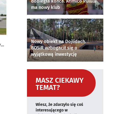
dobiegła końca. Afimico Pululu
ma nowy klub
Nowy obiekt na Dojlidach.
y
BOSiR wzbogacił się o
wyjątkową inwestycję
MASZ CIEKAWY
TEMAT?
Wiesz, że zdarzyło się coś
interesującego w