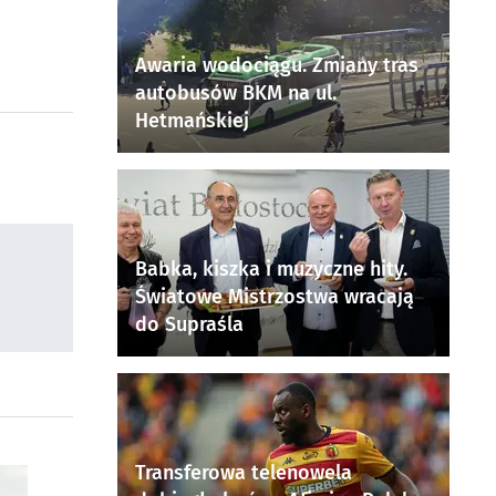
Awaria wodociągu. Zmiany tras
autobusów BKM na ul.
Hetmańskiej
Babka, kiszka i muzyczne hity.
Światowe Mistrzostwa wracają
do Supraśla
Transferowa telenowela