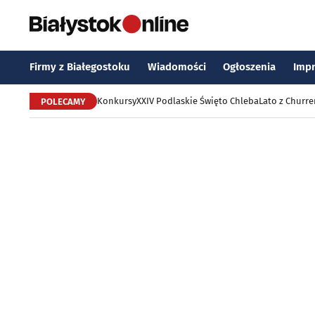
Firmy z Białegostoku
Wiadomości
Ogłoszenia
Imp
Konkursy
XXIV Podlaskie Święto Chleba
Lato z Churr
POLECAMY