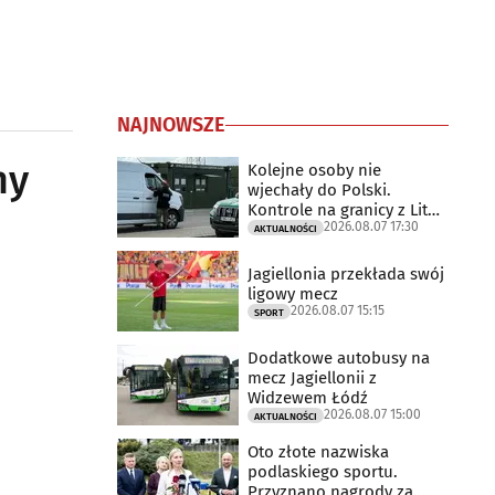
NAJNOWSZE
ny
Kolejne osoby nie
wjechały do Polski.
Kontrole na granicy z Litwą
2026.08.07 17:30
trwają
AKTUALNOŚCI
Jagiellonia przekłada swój
ligowy mecz
2026.08.07 15:15
SPORT
Dodatkowe autobusy na
mecz Jagiellonii z
Widzewem Łódź
2026.08.07 15:00
AKTUALNOŚCI
Oto złote nazwiska
podlaskiego sportu.
Przyznano nagrody za