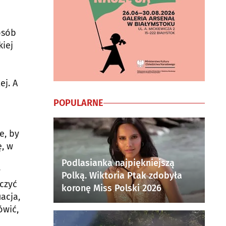
osób
kiej
ej. A
POPULARNE
e, by
ę, w
Podlasianka najpiękniejszą
y
Polką. Wiktoria Ptak zdobyła
oczyć
koronę Miss Polski 2026
acja,
ówić,