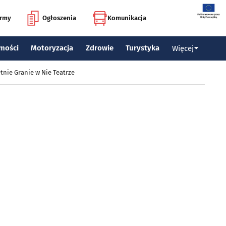
irmy
Ogłoszenia
Komunikacja
mości
Motoryzacja
Zdrowie
Turystyka
Więcej
tnie Granie w Nie Teatrze