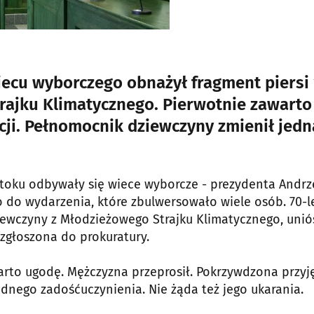
iecu wyborczego obnażył fragment piersi 
trajku Klimatycznego. Pierwotnie zawarto
ji. Pełnomocnik dziewczyny zmienił jedn
stoku odbywały się wiece wyborcze - prezydenta Andrz
 do wydarzenia, które zbulwersowało wiele osób. 70-l
iewczyny z Młodzieżowego Strajku Klimatycznego, uniós
 zgłoszona do prokuratury.
to ugodę. Mężczyzna przeprosił. Pokrzywdzona przyj
żadnego zadośćuczynienia. Nie żąda też jego ukarania.