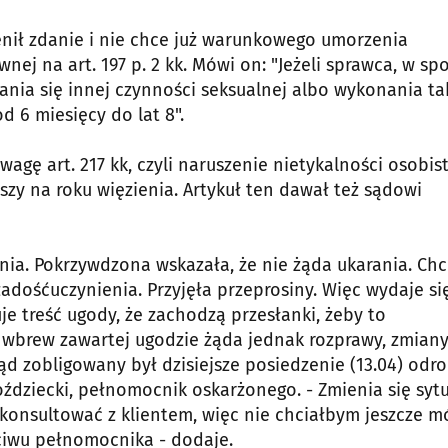
ienił zdanie i nie chce już warunkowego umorzenia
nej na art. 197 p. 2 kk. Mówi on: "Jeżeli sprawca, w sp
ia się innej czynności seksualnej albo wykonania ta
 6 miesięcy do lat 8".
gę art. 217 kk, czyli naruszenie nietykalności osobist
zy na roku więzienia. Artykuł ten dawał też sądowi
nia. Pokrzywdzona wskazała, że nie żąda ukarania. Chc
adośćuczynienia. Przyjęła przeprosiny. Więc wydaje si
e treść ugody, że zachodzą przesłanki, żeby to
wbrew zawartej ugodzie żąda jednak rozprawy, zmian
ąd zobligowany był dzisiejsze posiedzenie (13.04) odr
ziecki, pełnomocnik oskarżonego. - Zmienia się sytu
konsultować z klientem, więc nie chciałbym jeszcze m
ciwu pełnomocnika - dodaje.