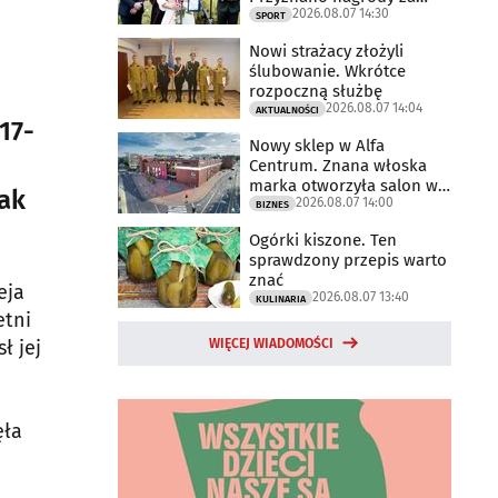
2026.08.07 14:30
2025 rok
SPORT
Nowi strażacy złożyli
ślubowanie. Wkrótce
rozpoczną służbę
2026.08.07 14:04
AKTUALNOŚCI
17-
Nowy sklep w Alfa
Centrum. Znana włoska
marka otworzyła salon w
ak
2026.08.07 14:00
Białymstoku
BIZNES
Ogórki kiszone. Ten
sprawdzony przepis warto
znać
eja
2026.08.07 13:40
KULINARIA
etni
WIĘCEJ WIADOMOŚCI
ł jej
ęła