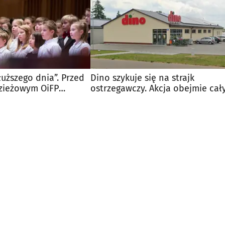
uższego dnia”. Przed
Dino szykuje się na strajk
zieżowym OiFP
ostrzegawczy. Akcja obejmie cał
tęp
kraj