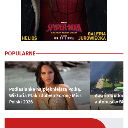
POPULARNE
Podlasianka najpiękniejszą Polką.
Wiktoria Ptak zdobyła koronę Miss
Awaria wodocią
Polski 2026
autobusów BKM 