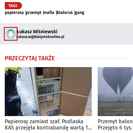
TAGI
papierosy
przemyt
mafia
Białoruś
gang
Łukasz Wiśniewski
lukasz.w@bialystokonline.pl
PRZECZYTAJ TAKŻE
Papierosy zamiast szaf. Podlaska
Przemyt balona
KAS przejęła kontrabandę wartą 1,5
Przejęto 6 tys