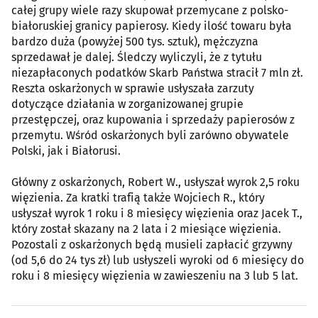
całej grupy wiele razy skupował przemycane z polsko-
białoruskiej granicy papierosy. Kiedy ilość towaru była
bardzo duża (powyżej 500 tys. sztuk), mężczyzna
sprzedawał je dalej. Śledczy wyliczyli, że z tytułu
niezapłaconych podatków Skarb Państwa stracił 7 mln zł.
Reszta oskarżonych w sprawie usłyszała zarzuty
dotyczące działania w zorganizowanej grupie
przestępczej, oraz kupowania i sprzedaży papierosów z
przemytu. Wśród oskarżonych byli zarówno obywatele
Polski, jak i Białorusi.
Główny z oskarżonych, Robert W., usłyszał wyrok 2,5 roku
więzienia. Za kratki trafią także Wojciech R., który
usłyszał wyrok 1 roku i 8 miesięcy więzienia oraz Jacek T.,
który został skazany na 2 lata i 2 miesiące więzienia.
Pozostali z oskarżonych będą musieli zapłacić grzywny
(od 5,6 do 24 tys zł) lub usłyszeli wyroki od 6 miesięcy do
roku i 8 miesięcy więzienia w zawieszeniu na 3 lub 5 lat.