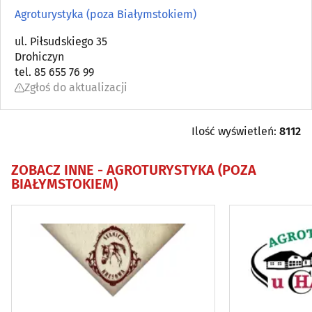
Biura podróży
(42)
Agroturystyka (poza Białymstokiem)
Hotele, noclegi
ul. Piłsudskiego 35
(43)
Drohiczyn
tel. 85 655 76 99
Hotele, noclegi - poza Białymstokiem
(85)
Zgłoś do aktualizacji
Informacja turystyczna
(2)
Ilość wyświetleń:
8112
ZOBACZ INNE -
AGROTURYSTYKA (POZA
BIAŁYMSTOKIEM)