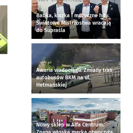
Babka, kiszka i muzyczne hity.
Światowe Mistrzostwa wracają
do Supraśla
Awaria wodociągu. Zmiany tras
autobusów BKM na ul.
Hetmańskiej
Nowy sklep w Alfa Centrum.
Znana włoska marka otworzyła