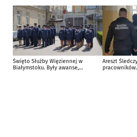
Święto Służby Więziennej w
Areszt Śledcz
Białymstoku. Były awanse,
pracowników.
ślubowanie i odznaczenia
etatów