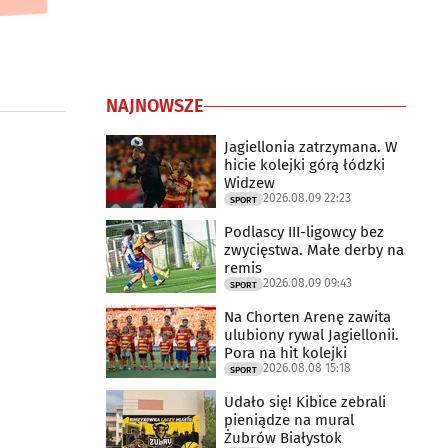
NAJNOWSZE
Jagiellonia zatrzymana. W
hicie kolejki górą łódzki
Widzew
2026.08.09 22:23
SPORT
Podlascy III-ligowcy bez
zwycięstwa. Małe derby na
remis
2026.08.09 09:43
SPORT
Na Chorten Arenę zawita
ulubiony rywal Jagiellonii.
Pora na hit kolejki
2026.08.08 15:18
SPORT
Udało się! Kibice zebrali
pieniądze na mural
Żubrów Białystok