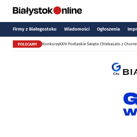
Firmy z Białegostoku
Wiadomości
Ogłoszenia
Imp
Konkursy
XXIV Podlaskie Święto Chleba
Lato z Churr
POLECAMY