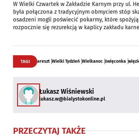
W Wielki Czwartek w Zakładzie Karnym przy ul. He
była połączona z tradycyjnym obmyciem stóp sk
osadzeni mogli poświecić pokarmy, które spożyją
rozpocznie się rezurekcją w kaplicy zakładu karn
TAGI
areszt
Wielki Tydzień
Wielkanoc
święconka
więzi
Łukasz Wiśniewski
lukasz.w@bialystokonline.pl
PRZECZYTAJ TAKŻE