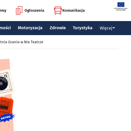
irmy
Ogłoszenia
Komunikacja
mości
Motoryzacja
Zdrowie
Turystyka
Więcej
tnie Granie w Nie Teatrze