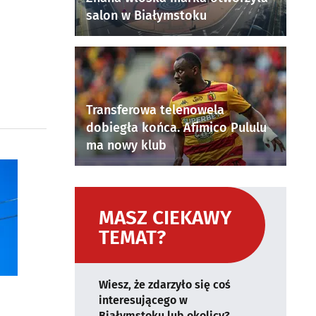
salon w Białymstoku
Transferowa telenowela
dobiegła końca. Afimico Pululu
ma nowy klub
MASZ CIEKAWY
TEMAT?
Wiesz, że zdarzyło się coś
interesującego w
Białymstoku lub okolicy?