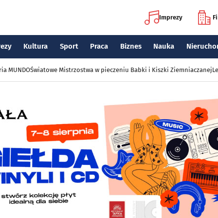
Imprezy
F
rezy
Kultura
Sport
Praca
Biznes
Nauka
Nierucho
eria MUNDO
Światowe Mistrzostwa w pieczeniu Babki i Kiszki Ziemniaczanej
Le