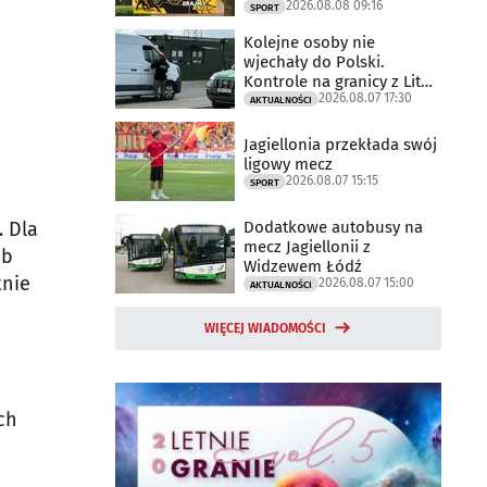
2026.08.08 09:16
SPORT
Kolejne osoby nie
wjechały do Polski.
Kontrole na granicy z Litwą
2026.08.07 17:30
trwają
AKTUALNOŚCI
Jagiellonia przekłada swój
ligowy mecz
2026.08.07 15:15
SPORT
. Dla
Dodatkowe autobusy na
mecz Jagiellonii z
ób
Widzewem Łódź
tnie
2026.08.07 15:00
AKTUALNOŚCI
WIĘCEJ WIADOMOŚCI
ch