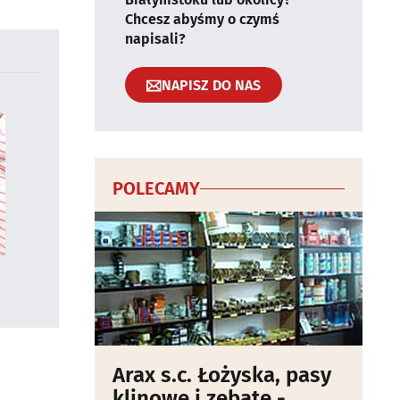
Chcesz abyśmy o czymś
napisali?
NAPISZ DO NAS
POLECAMY
Arax s.c. Łożyska, pasy
klinowe i zębate -