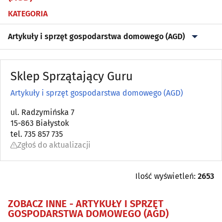
KATEGORIA
Artykuły i sprzęt gospodarstwa domowego (AGD)
Alkohol, Piwo, Wino, Wyroby spirytusowe
(20)
Sklep Sprzątający Guru
Anteny
(6)
Artykuły i sprzęt gospodarstwa domowego (AGD)
Antykwariaty
ul. Radzymińska 7
(5)
15-863 Białystok
tel. 735 857 735
Artykuły dziecięce
(11)
Zgłoś do aktualizacji
Artykuły i sprzęt gospodarstwa domowego (AGD)
(17)
Ilość wyświetleń:
2653
Artykuły i sprzęt RTV
(4)
ZOBACZ INNE -
ARTYKUŁY I SPRZĘT
GOSPODARSTWA DOMOWEGO (AGD)
Artykuły zaopatrzenia plastyków
(3)