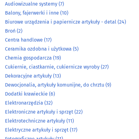
Audiowizualne systemy
(7)
Balony, fajerwerki i inne
(10)
Dewocjonalia, artykuły komunijne, do chrztu
(9)
Biurowe urządzenia i papiernicze artykuły - detal
(24)
Dodatki krawieckie
(6)
Broń
(2)
Centra handlowe
(17)
Elektronarzędzia
(32)
Ceramika ozdobna i użytkowa
(5)
Chemia gospodarcza
(19)
Elektroniczne artykuły i sprzęt
(22)
Cukiernie, ciastkarnie, cukiernicze wyroby
(27)
Dekoracyjne artykuły
(13)
Elektrotechniczne artykuły
(11)
Dewocjonalia, artykuły komunijne, do chrztu
(9)
Elektryczne artykuły i sprzęt
(17)
Dodatki krawieckie
(6)
Elektronarzędzia
(32)
Fotograficzne artykuły
(11)
Elektroniczne artykuły i sprzęt
(22)
Elektrotechniczne artykuły
(11)
Handel zagraniczny
(7)
Elektryczne artykuły i sprzęt
(17)
Fotograficzne artykuły
(11)