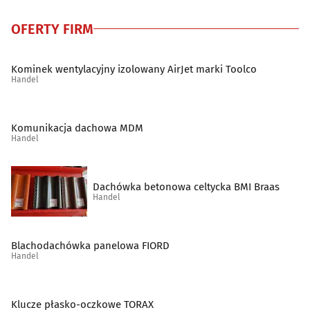
Rolne artykuły - skup, sprzedaż
(11)
OFERTY FIRM
Ryby i przetwory rybne
(9)
Kominek wentylacyjny izolowany AirJet marki Toolco
Handel
Sklepy internetowe
(30)
Komunikacja dachowa MDM
Sklepy muzyczne
(10)
Handel
Spożywcze artykuły
(49)
Dachówka betonowa celtycka BMI Braas
Handel
Supermarkety
(10)
Szkło techniczne
(2)
Blachodachówka panelowa FIORD
Handel
Środki czystości
(5)
Klucze płasko-oczkowe TORAX
Świece i znicze
(7)