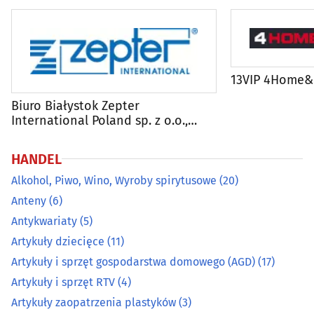
Audiowizualne systemy
(7)
Balony, fajerwerki i inne
(10)
13VIP 4Home&
Biurowe urządzenia i papiernicze artykuły - detal
(24)
Biuro Białystok Zepter
International Poland sp. z o.o.,
Broń
(2)
Bioptron, Teresa Trochimowicz
HANDEL
Centra handlowe
(17)
Alkohol, Piwo, Wino, Wyroby spirytusowe
(20)
Anteny
(6)
Ceramika ozdobna i użytkowa
(5)
Antykwariaty
(5)
Chemia gospodarcza
(19)
Artykuły dziecięce
(11)
Artykuły i sprzęt gospodarstwa domowego (AGD)
(17)
Cukiernie, ciastkarnie, cukiernicze wyroby
(27)
Artykuły i sprzęt RTV
(4)
Artykuły zaopatrzenia plastyków
(3)
Dekoracyjne artykuły
(13)