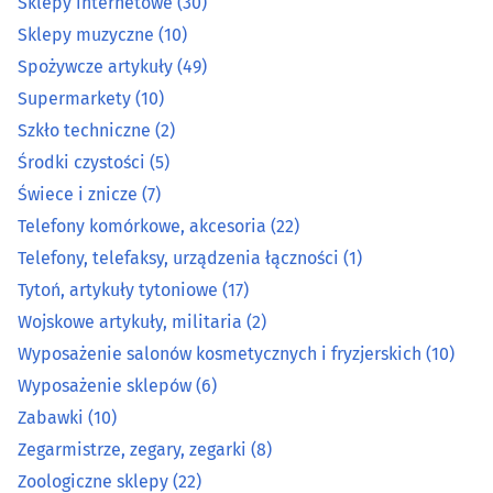
Sklepy internetowe
(30)
Odzież ochronna, robocza i artykuły bhp
(19)
Sklepy muzyczne
(10)
Spożywcze artykuły
(49)
Opakowania
(24)
Supermarkety
(10)
Szkło techniczne
(2)
Pamiątki, upominki
(27)
Środki czystości
(5)
Świece i znicze
(7)
Papier, tektura
(9)
Telefony komórkowe, akcesoria
(22)
Pocztówki, widokówki, karty okolicznościowe
(2)
Telefony, telefaksy, urządzenia łączności
(1)
Tytoń, artykuły tytoniowe
(17)
Pomiarowa aparatura i urządzenia
(12)
Wojskowe artykuły, militaria
(2)
Wyposażenie salonów kosmetycznych i fryzjerskich
(10)
Prasa
(1)
Wyposażenie sklepów
(6)
Zabawki
(10)
Przędza, włóczka
(0)
Zegarmistrze, zegary, zegarki
(8)
Radiokomunikacja
(2)
Zoologiczne sklepy
(22)