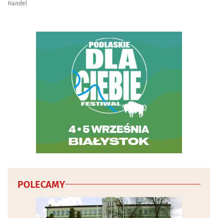
Handel
Telefony komórkowe, akcesoria
(22)
Telefony, telefaksy, urządzenia łączności
(1)
Tytoń, artykuły tytoniowe
(17)
Wojskowe artykuły, militaria
(2)
Wyposażenie salonów kosmetycznych i fryzjerskich
(10)
Wyposażenie sklepów
(6)
Zabawki
(10)
POLECAMY
Zegarmistrze, zegary, zegarki
(8)