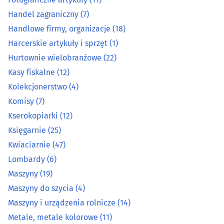
Handlowe firmy, organizacje
(18)
Handel zagraniczny
(7)
Harcerskie artykuły i sprzęt
(1)
Handlowe firmy, organizacje
(18)
Harcerskie artykuły i sprzęt
(1)
Hurtownie wielobranżowe
(22)
Hurtownie wielobranżowe
(22)
Kasy fiskalne
(12)
Kasy fiskalne
(12)
Kolekcjonerstwo
(4)
Komisy
(7)
Kolekcjonerstwo
(4)
Kserokopiarki
(12)
Komisy
(7)
Księgarnie
(25)
Kwiaciarnie
(47)
Kserokopiarki
(12)
Lombardy
(6)
Maszyny
(19)
Księgarnie
(25)
Maszyny do szycia
(4)
Maszyny i urządzenia rolnicze
(14)
Kwiaciarnie
(47)
Metale, metale kolorowe
(11)