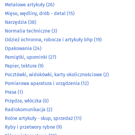
Metalowe artykuły
(26)
Lombardy
(6)
Mięso, wędliny, drób - detal
(15)
Maszyny
(19)
Narzędzia
(38)
Normalia techniczne
(3)
Maszyny do szycia
(4)
Odzież ochronna, robocza i artykuły bhp
(19)
Opakowania
(24)
Maszyny i urządzenia rolnicze
(14)
Pamiątki, upominki
(27)
Papier, tektura
(9)
Metale, metale kolorowe
(11)
Pocztówki, widokówki, karty okolicznościowe
(2)
Metalowe artykuły
(26)
Pomiarowa aparatura i urządzenia
(12)
Prasa
(1)
Mięso, wędliny, drób - detal
(15)
Przędza, włóczka
(0)
Radiokomunikacja
(2)
Narzędzia
(38)
Rolne artykuły - skup, sprzedaż
(11)
Ryby i przetwory rybne
(9)
Normalia techniczne
(3)