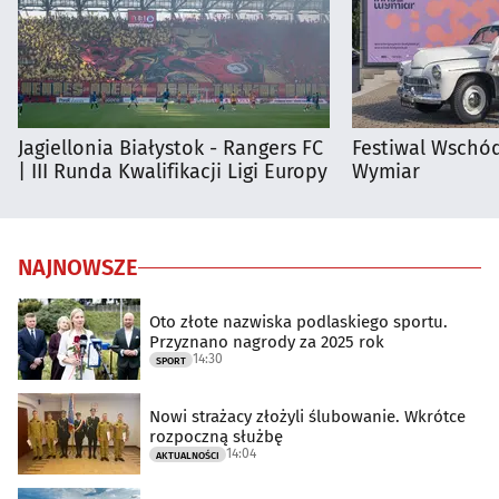
Jagiellonia Białystok - Rangers FC
Festiwal Wschód
| III Runda Kwalifikacji Ligi Europy
Wymiar
NAJNOWSZE
Oto złote nazwiska podlaskiego sportu.
Przyznano nagrody za 2025 rok
14:30
SPORT
Nowi strażacy złożyli ślubowanie. Wkrótce
rozpoczną służbę
14:04
AKTUALNOŚCI