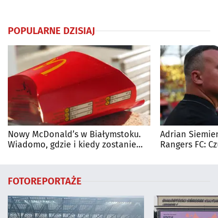
POPULARNE DZISIAJ
Nowy McDonald’s w Białymstoku.
Adrian Siemien
Wiadomo, gdzie i kiedy zostanie
Rangers FC: C
otwarty
dużego meczu
FOTOREPORTAŻE