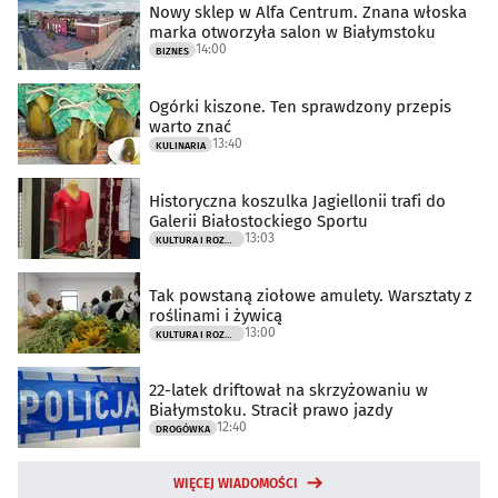
Nowy sklep w Alfa Centrum. Znana włoska
marka otworzyła salon w Białymstoku
14:00
BIZNES
Ogórki kiszone. Ten sprawdzony przepis
warto znać
13:40
KULINARIA
Historyczna koszulka Jagiellonii trafi do
Galerii Białostockiego Sportu
13:03
KULTURA I ROZRYWKA
Tak powstaną ziołowe amulety. Warsztaty z
roślinami i żywicą
13:00
KULTURA I ROZRYWKA
22-latek driftował na skrzyżowaniu w
Białymstoku. Stracił prawo jazdy
12:40
DROGÓWKA
WIĘCEJ WIADOMOŚCI