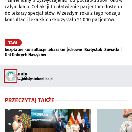
- zmieniamy przyzwyczajenia" od początku 2009 roku w
całym kraju. Cel akcji to ułatwienie pacjentom dostępu
do lekarzy specjalistów. W zeszłym roku z tego rodzaju
konsultacji lekarskich skorzystało 21 000 pacjentów.
TAGI
bezpłatne konsultacje lekarskie
zdrowie
Białystok
Suwałki
Dni Dobrych Nawyków
andy
24@bialystokonline.pl
PRZECZYTAJ TAKŻE