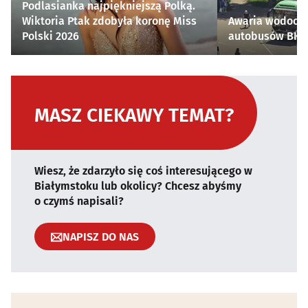
Podlasianka najpiękniejszą Polką.
Wiktoria Ptak zdobyła koronę Miss
Awaria wodocią
Polski 2026
autobusów BKM 
MASZ CIEKAWY TEMAT?
Wiesz, że zdarzyło się coś interesującego w
Białymstoku lub okolicy? Chcesz abyśmy
o czymś napisali?
NAPISZ DO NAS