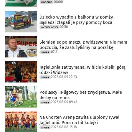
08:00
RODZINA
Dziecko wypadło z balkonu w Łomży.
Sąsiedzi złapali je przy pomocy koca
07:50
AKTUALNOŚCI
Siemieniec po meczu z Widzewem: Nie mam
poczucia, że zasłużyliśmy na porażkę
07:31
SPORT
Jagiellonia zatrzymana. W hicie kolejki górą
łódzki Widzew
2026.08.09 22:23
SPORT
Podlascy III-ligowcy bez zwycięstwa. Małe
derby na remis
2026.08.09 09:43
SPORT
Na Chorten Arenę zawita ulubiony rywal
Jagiellonii. Pora na hit kolejki
2026.08.08 15:18
SPORT