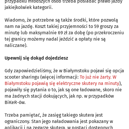
przypadku młodszych osób trzeba posiadać prawo jazdy
jakiejkolwiek kategorii.
Wiadomo, że potrzebne są także środki, które pozwolą
nam na jazdę. Koszt takiej przyjemności to 59 groszy za
minutę lub maksymalnie 69 zł za dobę (po przekroczeniu
tej granicy możemy nadal jeździć a opłaty nie są
naliczane).
Upewnij się dokąd dojedziesz
Gdy zapowiedzieliśmy, że w Białymstoku pojawi się opcja
scooter sharingu (więcej informacji:
To już nie żarty. W
Białymstoku pojawią się elektryczne skutery na minuty
),
pojawiły się pytania o to, jak są one ładowane, skoro nie
ma żadnych stacji dokujących, jak np. w przypadków
BiKeR-ów.
Trzeba pamiętać, że zasięg takiego skutera jest
ograniczony. Stan jego naładowania jest pokazany w
aplikacji i na zegarze skutera, w postaci dostępnych