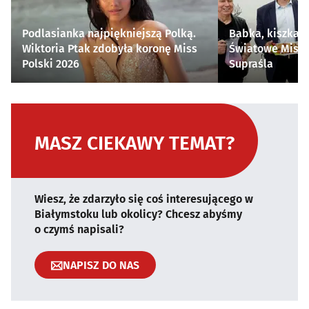
Podlasianka najpiękniejszą Polką.
Babka, kiszka i
Wiktoria Ptak zdobyła koronę Miss
Światowe Mistr
Polski 2026
Supraśla
MASZ CIEKAWY TEMAT?
Wiesz, że zdarzyło się coś interesującego w
Białymstoku lub okolicy? Chcesz abyśmy
o czymś napisali?
NAPISZ DO NAS