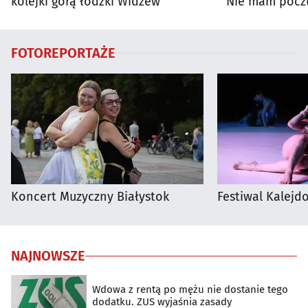
kolejki górą łódzki Widzew
Nie mam poczu
na porażkę
FOTOREPORTAŻE
Koncert Muzyczny Białystok
Festiwal Kalejdo
NAJNOWSZE
Wdowa z rentą po mężu nie dostanie tego
dodatku. ZUS wyjaśnia zasady