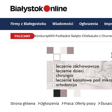
Firmy z Białegostoku
Wiadomości
Ogłoszenia
Imp
Konkursy
XXIV Podlaskie Święto Chleba
Lato z Churr
POLECAMY
Strona główna
Ogłoszenia
Praca: Oferty pracy
Ślusar