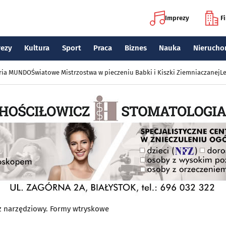
Imprezy
F
rezy
Kultura
Sport
Praca
Biznes
Nauka
Nierucho
eria MUNDO
Światowe Mistrzostwa w pieczeniu Babki i Kiszki Ziemniaczanej
Le
z narzędziowy. Formy wtryskowe