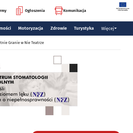
irmy
Ogłoszenia
Komunikacja
mości
Motoryzacja
Zdrowie
Turystyka
Więcej
tnie Granie w Nie Teatrze