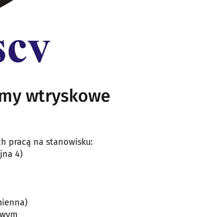
rmy wtryskowe
h pracą na stanowisku:
jna 4)
mienna)
owym