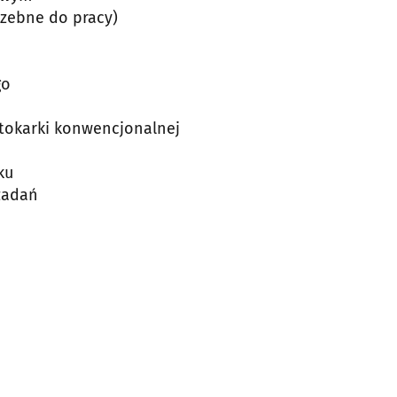
rzebne do pracy)
go
z tokarki konwencjonalnej
ku
zadań