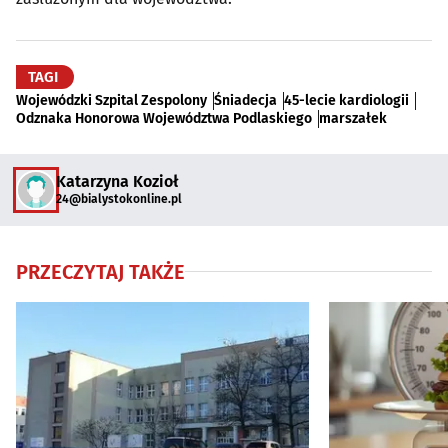
TAGI
Wojewódzki Szpital Zespolony
Śniadecja
45-lecie kardiologii
Odznaka Honorowa Województwa Podlaskiego
marszałek
Katarzyna Kozioł
24@bialystokonline.pl
PRZECZYTAJ TAKŻE