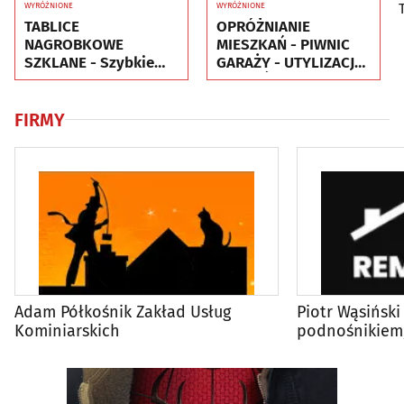
WYRÓŻNIONE
WYRÓŻNIONE
TABLICE
OPRÓŻNIANIE
NAGROBKOWE
MIESZKAŃ - PIWNIC
SZKLANE - Szybkie
GARAŻY - UTYLIZACJA
realizacje
- WYWÓZ MEBLI RTV
AGD
FIRMY
Adam Półkośnik Zakład Usług
Piotr Wąsiński 
Kominiarskich
podnośnikiem,
malowanie ele