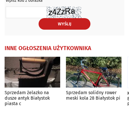
Wpisz kod z obrazka
WYŚLIJ
INNE OGŁOSZENIA UŻYTKOWNIKA
Sprzedam żelazko na
Sprzedam solidny rower
dusze antyk Białystok
meski kola 28 Białystok pi
piasta c