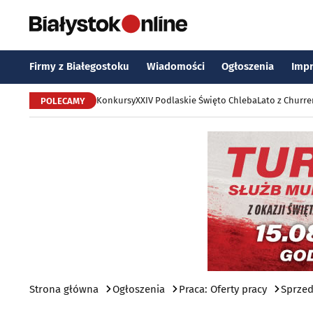
Firmy z Białegostoku
Wiadomości
Ogłoszenia
Imp
Konkursy
XXIV Podlaskie Święto Chleba
Lato z Churr
POLECAMY
Strona główna
Ogłoszenia
Praca: Oferty pracy
Sprze