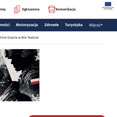
irmy
Ogłoszenia
Komunikacja
mości
Motoryzacja
Zdrowie
Turystyka
Więcej
tnie Granie w Nie Teatrze