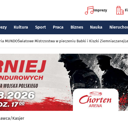
Imprezy
F
rezy
Kultura
Sport
Praca
Biznes
Nauka
Nierucho
eria MUNDO
Światowe Mistrzostwa w pieczeniu Babki i Kiszki Ziemniaczanej
Le
dawca/Kasjer