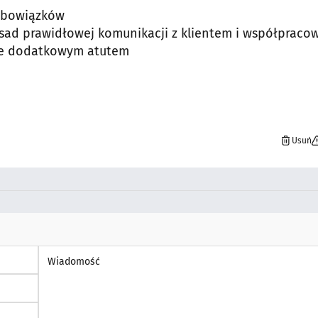
obowiązków
asad prawidłowej komunikacji z klientem i współpraco
ie dodatkowym atutem
Usuń
Wiadomość *