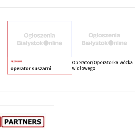
Operator/Operatorka wózka
PREMIUM
operator suszarni
widłowego