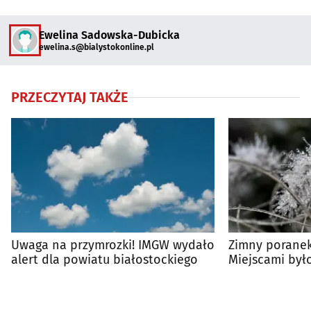
Ewelina Sadowska-Dubicka
ewelina.s@bialystokonline.pl
PRZECZYTAJ TAKŻE
Uwaga na przymrozki! IMGW wydało
Zimny poranek
alert dla powiatu białostockiego
Miejscami było