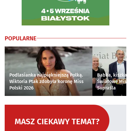
POPULARNE
Podlasianka najpiękniejszą Polką.
Babka, kiszka i
Wiktoria Ptak zdobyła koronę Miss
Światowe Mistr
Polski 2026
Supraśla
MASZ CIEKAWY TEMAT?