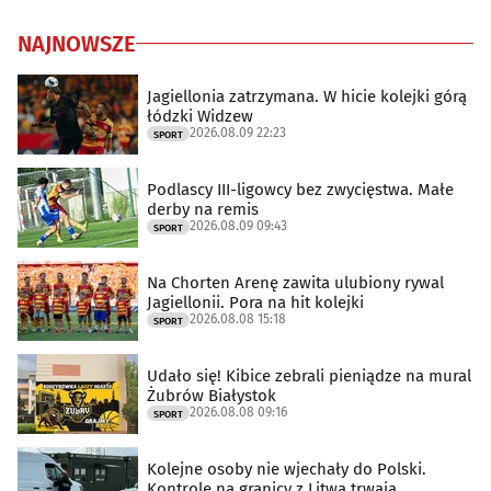
NAJNOWSZE
Jagiellonia zatrzymana. W hicie kolejki górą
łódzki Widzew
2026.08.09 22:23
SPORT
Podlascy III-ligowcy bez zwycięstwa. Małe
derby na remis
2026.08.09 09:43
SPORT
Na Chorten Arenę zawita ulubiony rywal
Jagiellonii. Pora na hit kolejki
2026.08.08 15:18
SPORT
Udało się! Kibice zebrali pieniądze na mural
Żubrów Białystok
2026.08.08 09:16
SPORT
Kolejne osoby nie wjechały do Polski.
Kontrole na granicy z Litwą trwają