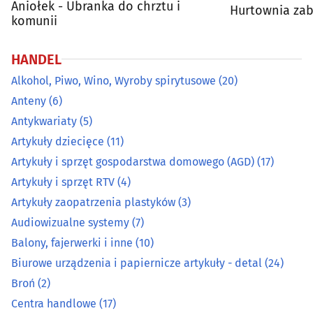
Aniołek - Ubranka do chrztu i
Hurtownia za
komunii
Centra handlowe
(17)
HANDEL
Ceramika ozdobna i użytkowa
(5)
Alkohol, Piwo, Wino, Wyroby spirytusowe
(20)
Anteny
(6)
Chemia gospodarcza
(19)
Antykwariaty
(5)
Artykuły dziecięce
(11)
Cukiernie, ciastkarnie, cukiernicze wyroby
(27)
Artykuły i sprzęt gospodarstwa domowego (AGD)
(17)
Dekoracyjne artykuły
(13)
Artykuły i sprzęt RTV
(4)
Artykuły zaopatrzenia plastyków
(3)
Dewocjonalia, artykuły komunijne, do chrztu
(9)
Audiowizualne systemy
(7)
Balony, fajerwerki i inne
(10)
Dodatki krawieckie
(6)
Biurowe urządzenia i papiernicze artykuły - detal
(24)
Broń
(2)
Elektronarzędzia
(32)
Centra handlowe
(17)