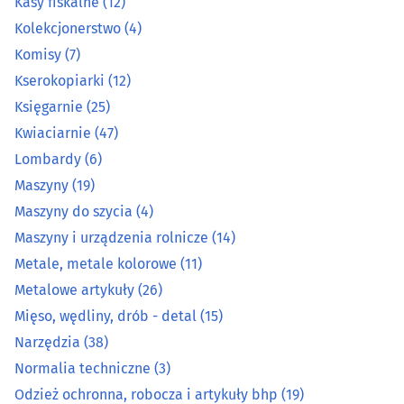
Kasy fiskalne
(12)
Kolekcjonerstwo
(4)
Kolekcjonerstwo
(4)
Komisy
(7)
Komisy
(7)
Kserokopiarki
(12)
Księgarnie
(25)
Kserokopiarki
(12)
Kwiaciarnie
(47)
Księgarnie
(25)
Lombardy
(6)
Maszyny
(19)
Kwiaciarnie
(47)
Maszyny do szycia
(4)
Maszyny i urządzenia rolnicze
(14)
Lombardy
(6)
Metale, metale kolorowe
(11)
Metalowe artykuły
(26)
Maszyny
(19)
Mięso, wędliny, drób - detal
(15)
Maszyny do szycia
(4)
Narzędzia
(38)
Normalia techniczne
(3)
Maszyny i urządzenia rolnicze
(14)
Odzież ochronna, robocza i artykuły bhp
(19)