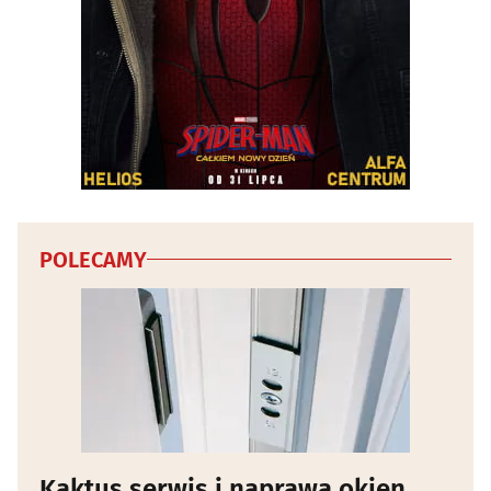
Wojskowe artykuły, militaria
(2)
Wyposażenie salonów kosmetycznych i fryzjerskich
(10)
Wyposażenie sklepów
(6)
Zabawki
(10)
Zegarmistrze, zegary, zegarki
(8)
POLECAMY
Zoologiczne sklepy
(22)
Kaktus serwis i naprawa okien