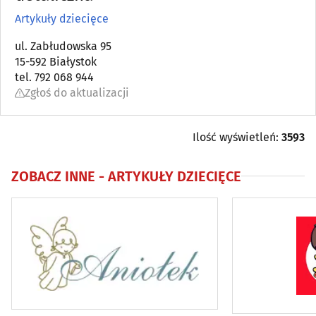
Artykuły dziecięce
Antykwariaty
(5)
ul. Zabłudowska 95
15-592 Białystok
Artykuły dziecięce
(11)
tel. 792 068 944
Zgłoś do aktualizacji
Artykuły i sprzęt gospodarstwa domowego (AGD)
(17)
Artykuły i sprzęt RTV
(4)
Ilość wyświetleń:
3593
Artykuły zaopatrzenia plastyków
(3)
ZOBACZ INNE -
ARTYKUŁY DZIECIĘCE
Audiowizualne systemy
(7)
Balony, fajerwerki i inne
(10)
Biurowe urządzenia i papiernicze artykuły - detal
(24)
Broń
(2)