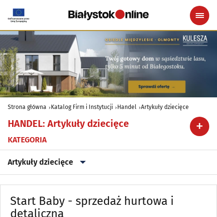
Strona główna
Katalog Firm i Instytucji
Handel
Artykuły dziecięce
HANDEL
:
Artykuły dziecięce
KATEGORIA
Artykuły dziecięce
Alkohol, Piwo, Wino, Wyroby spirytusowe
(20)
Start Baby - sprzedaż hurtowa i
Anteny
detaliczna
(6)