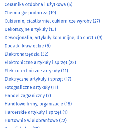
Elektroniczne artykuły i sprzęt
(22)
Ceramika ozdobna i użytkowa
(5)
Chemia gospodarcza
(19)
Elektrotechniczne artykuły
(11)
Cukiernie, ciastkarnie, cukiernicze wyroby
(27)
Dekoracyjne artykuły
(13)
Elektryczne artykuły i sprzęt
(17)
Dewocjonalia, artykuły komunijne, do chrztu
(9)
Dodatki krawieckie
(6)
Fotograficzne artykuły
(11)
Elektronarzędzia
(32)
Handel zagraniczny
(7)
Elektroniczne artykuły i sprzęt
(22)
Elektrotechniczne artykuły
(11)
Handlowe firmy, organizacje
(18)
Elektryczne artykuły i sprzęt
(17)
Fotograficzne artykuły
(11)
Harcerskie artykuły i sprzęt
(1)
Handel zagraniczny
(7)
Handlowe firmy, organizacje
(18)
Hurtownie wielobranżowe
(22)
Harcerskie artykuły i sprzęt
(1)
Kasy fiskalne
(12)
Hurtownie wielobranżowe
(22)