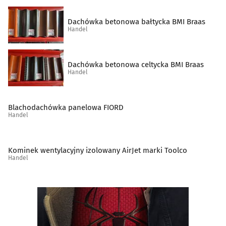
Sklepy muzyczne
(10)
Dachówka betonowa bałtycka BMI Braas
Spożywcze artykuły
(49)
Handel
Supermarkety
(10)
Dachówka betonowa celtycka BMI Braas
Handel
Szkło techniczne
(2)
Środki czystości
(5)
Blachodachówka panelowa FIORD
Handel
Świece i znicze
(7)
Kominek wentylacyjny izolowany AirJet marki Toolco
Telefony komórkowe, akcesoria
(22)
Handel
Telefony, telefaksy, urządzenia łączności
(1)
Tytoń, artykuły tytoniowe
(17)