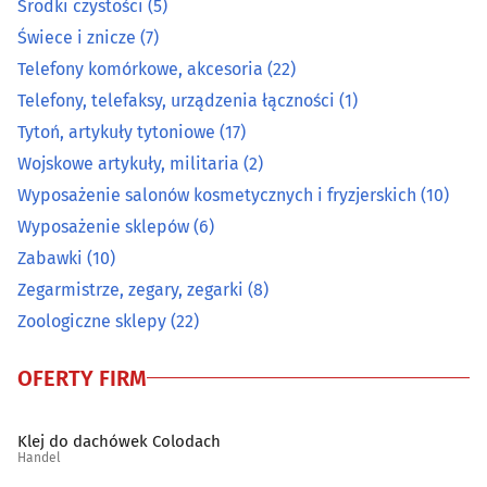
Środki czystości
(5)
Świece i znicze
(7)
Pocztówki, widokówki, karty okolicznościowe
(2)
Telefony komórkowe, akcesoria
(22)
Telefony, telefaksy, urządzenia łączności
(1)
Pomiarowa aparatura i urządzenia
(12)
Tytoń, artykuły tytoniowe
(17)
Prasa
(1)
Wojskowe artykuły, militaria
(2)
Wyposażenie salonów kosmetycznych i fryzjerskich
(10)
Przędza, włóczka
(0)
Wyposażenie sklepów
(6)
Zabawki
(10)
Radiokomunikacja
(2)
Zegarmistrze, zegary, zegarki
(8)
Zoologiczne sklepy
(22)
Rolne artykuły - skup, sprzedaż
(11)
OFERTY FIRM
Ryby i przetwory rybne
(9)
Sklepy internetowe
(30)
Klej do dachówek Colodach
Handel