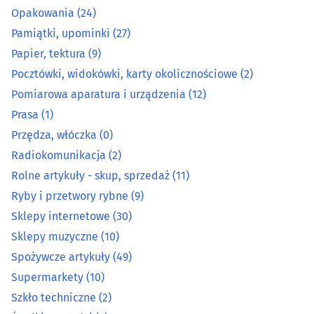
Opakowania
(24)
Metale, metale kolorowe
(11)
Pamiątki, upominki
(27)
Papier, tektura
(9)
Metalowe artykuły
(26)
Pocztówki, widokówki, karty okolicznościowe
(2)
Mięso, wędliny, drób - detal
(15)
Pomiarowa aparatura i urządzenia
(12)
Prasa
(1)
Narzędzia
(38)
Przędza, włóczka
(0)
Radiokomunikacja
(2)
Normalia techniczne
(3)
Rolne artykuły - skup, sprzedaż
(11)
Ryby i przetwory rybne
(9)
Odzież ochronna, robocza i artykuły bhp
(19)
Sklepy internetowe
(30)
Sklepy muzyczne
(10)
Opakowania
(24)
Spożywcze artykuły
(49)
Pamiątki, upominki
(27)
Supermarkety
(10)
Szkło techniczne
(2)
Papier, tektura
(9)