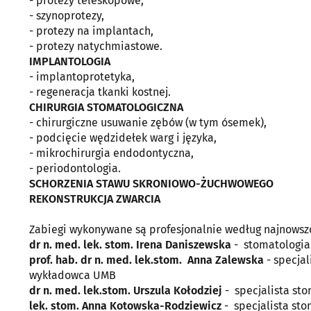
- protezy teleskopowe,
- szynoprotezy,
- protezy na implantach,
- protezy natychmiastowe.
IMPLANTOLOGIA
- implantoprotetyka,
- regeneracja tkanki kostnej.
CHIRURGIA STOMATOLOGICZNA
- chirurgiczne usuwanie zębów (w tym ósemek),
- podcięcie wędzidełek warg i języka,
- mikrochirurgia endodontyczna,
- periodontologia.
SCHORZENIA STAWU SKRONIOWO-ŻUCHWOWEGO
REKONSTRUKCJA ZWARCIA
Zabiegi wykonywane są profesjonalnie według najnowszc
dr n. med. lek. stom. Irena Daniszewska
- stomatologia
prof. hab. dr n. med. lek.stom. Anna Zalewska
- specjal
wykładowca UMB
dr n. med. lek.stom. Urszula Kołodziej
- specjalista st
lek. stom. Anna Kotowska-Rodziewicz
- specjalista st