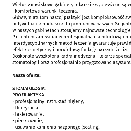
Wielostanowiskowe gabinety lekarskie wyposażone są w
i komfortowe warunki leczenia.
Głównym atutem naszej praktyki jest kompleksowość św
Indywidualne podejście do problemów naszych Pacjentów
W naszych gabinetach stosujemy najnowsze technologie z
Pacjentom zapewniamy profesjonalną i komfortową opi
interdyscyplinarnych metod leczenia gwarantuje prawid
efekt kosmetyczny i prawidłową funkcję narządu żucia.
Doskonale wyszkolona kadra medyczna - lekarze specj
stomatologii oraz profesjonalnie przygotowane asystent
Nasza oferta:
STOMATOLOGIA:
PROFILAKTYKA
- profesjonalny instruktaż higieny,
- fluoryzacja,
- lakierowanie,
- piaskowanie,
- usuwanie kamienia nazębnego (scaling).