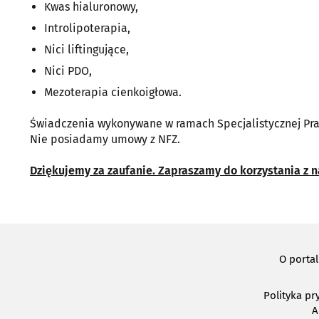
Kwas hialuronowy,
Introlipoterapia,
Nici liftingujące,
Nici PDO,
Mezoterapia cienkoigłowa.
Świadczenia wykonywane w ramach Specjalistycznej Pra
Nie posiadamy umowy z NFZ.
Dziękujemy za zaufanie. Zapraszamy do korzystania z n
O porta
Polityka pr
A