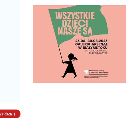
Stomatologia I.
Daniszewska
ul. Młynowa 46 lok. U7
15-404 Białystok
WYRÓŻNIJ