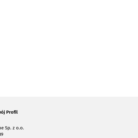
ój Profil
e Sp. z o.o.
39