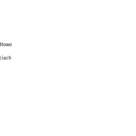
idłowo
ciach