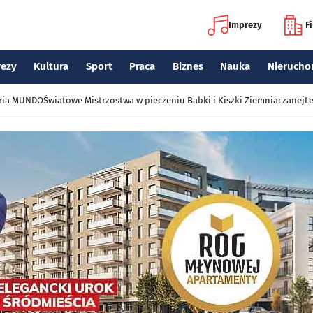
Imprezy
F
rezy
Kultura
Sport
Praca
Biznes
Nauka
Nierucho
eria MUNDO
Światowe Mistrzostwa w pieczeniu Babki i Kiszki Ziemniaczanej
Le