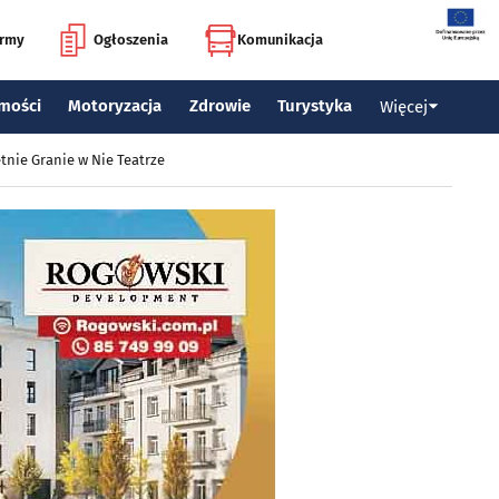
irmy
Ogłoszenia
Komunikacja
mości
Motoryzacja
Zdrowie
Turystyka
Więcej
tnie Granie w Nie Teatrze