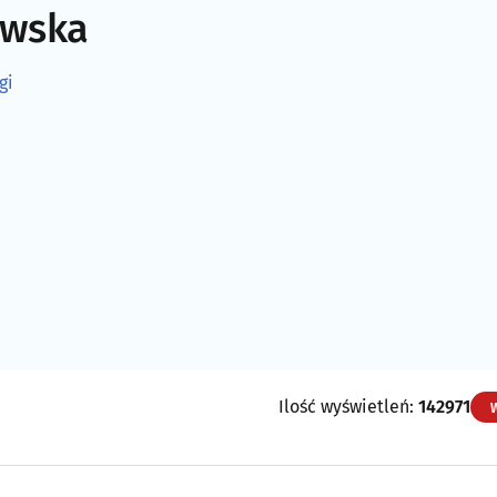
ewska
gi
Ilość wyświetleń:
142971