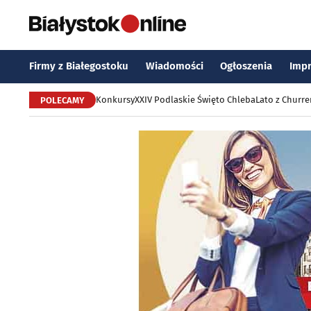
Firmy z Białegostoku
Wiadomości
Ogłoszenia
Imp
Konkursy
XXIV Podlaskie Święto Chleba
Lato z Churr
POLECAMY