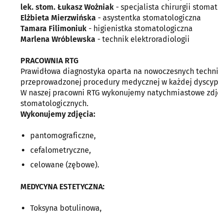
lek. stom. Łukasz Wożniak
- specjalista chirurgii stoma
Elżbieta Mierzwińska
- asystentka stomatologiczna
Tamara Filimoniuk
- higienistka stomatologiczna
Marlena Wróblewska
- technik elektroradiologii
PRACOWNIA RTG
Prawidłowa diagnostyka oparta na nowoczesnych technik
przeprowadzonej procedury medycznej w każdej dyscypl
W naszej pracowni RTG wykonujemy natychmiastowe zdj
stomatologicznych.
Wykonujemy zdjęcia:
pantomograficzne,
cefalometryczne,
celowane (zębowe).
MEDYCYNA ESTETYCZNA:
Toksyna botulinowa,