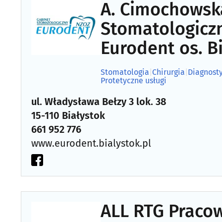
A. Cimochowsk
Stomatologicz
Eurodent os. B
Stomatologia
|
Chirurgia
|
Diagnost
Protetyczne usługi
ul. Władysława Bełzy 3 lok. 38
15-110 Białystok
661 952 776
www.eurodent.bialystok.pl
ALL RTG Praco