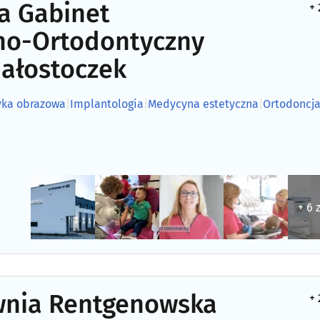
a Gabinet
+ 
no-Ortodontyczny
iałostoczek
yka obrazowa
|
Implantologia
|
Medycyna estetyczna
|
Ortodoncj
+ 6 
wnia Rentgenowska
+ 