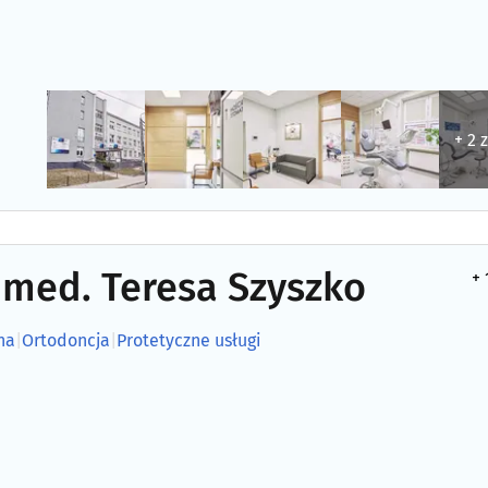
+ 2 
 med. Teresa Szyszko
+ 
na
|
Ortodoncja
|
Protetyczne usługi