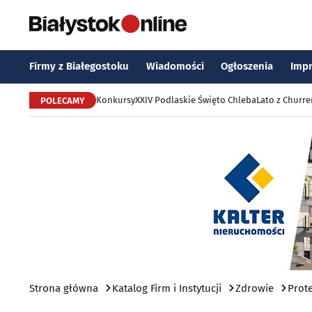
Firmy z Białegostoku
Wiadomości
Ogłoszenia
Imp
Konkursy
XXIV Podlaskie Święto Chleba
Lato z Churr
POLECAMY
Strona główna
Katalog Firm i Instytucji
Zdrowie
Prote