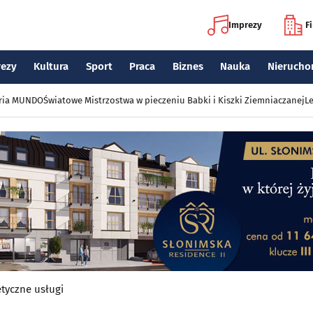
Imprezy
F
rezy
Kultura
Sport
Praca
Biznes
Nauka
Nierucho
eria MUNDO
Światowe Mistrzostwa w pieczeniu Babki i Kiszki Ziemniaczanej
Le
tyczne usługi