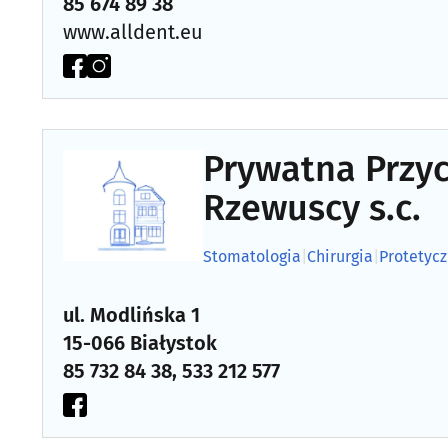
85 674 89 38
www.alldent.eu
Prywatna Przy
Rzewuscy s.c.
Stomatologia
|
Chirurgia
|
Protetycz
ul. Modlińska 1
15-066 Białystok
85 732 84 38, 533 212 577