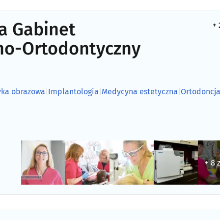
a Gabinet
+ 
no-Ortodontyczny
yka obrazowa
|
Implantologia
|
Medycyna estetyczna
|
Ortodoncj
+ 8 