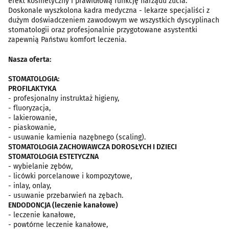
efekt kosmetyczny i prawidłową funkcję narządu żucia.
Doskonale wyszkolona kadra medyczna - lekarze specjaliści z
dużym doświadczeniem zawodowym we wszystkich dyscyplinach
stomatologii oraz profesjonalnie przygotowane asystentki
zapewnią Państwu komfort leczenia.
Nasza oferta:
STOMATOLOGIA:
PROFILAKTYKA
- profesjonalny instruktaż higieny,
- fluoryzacja,
- lakierowanie,
- piaskowanie,
- usuwanie kamienia nazębnego (scaling).
STOMATOLOGIA ZACHOWAWCZA DOROSŁYCH I DZIECI
STOMATOLOGIA ESTETYCZNA
- wybielanie zębów,
- licówki porcelanowe i kompozytowe,
- inlay, onlay,
- usuwanie przebarwień na zębach.
ENDODONCJA (leczenie kanałowe)
- leczenie kanałowe,
- powtórne leczenie kanałowe,