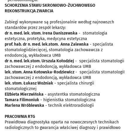
SCHORZENIA STAWU SKRONIOWO-ŻUCHWOWEGO
REKONSTRUKCJA ZWARCIA
Zabiegi wykonywane są profesjonalnie według najnowszch
standardów przez zespół lekarzy:
dr n. med. lek. stom. Irena Daniszewska
- stomatologia
estetyczna, protetyka, medycyna estetyczna
prof. hab. dr n. med. lek.stom. Anna Zalewska
- specjalista
stomatologiidziecięcej, stomatologia zachowawcza z
endodoncją, wykładowca UMB
dr n. med. lek.stom. Urszula Kołodziej
- specjalista stomatologii
zachowawczej z endodoncją, wykładowca UMB
lek. stom. Anna Kotowska-Rodziewicz
- specjalista stomatologiI
zachowawczej z endodoncją, wykładowca UMB
lek. stom. Łukasz Wożniak
- specjalista chirurgii
stomatologicznej
Elżbieta Mierzwińska
- asystentka stomatologiczna
Tamara Filimoniuk
- higienistka stomatologiczna
Marlena Wróblewska
- technik elektroradiologii
PRACOWNIA RTG
Prawidłowa diagnostyka oparta na nowoczesnych technikach
radiologicznych to gwarancja właściwej diagnozy i prawidłowo