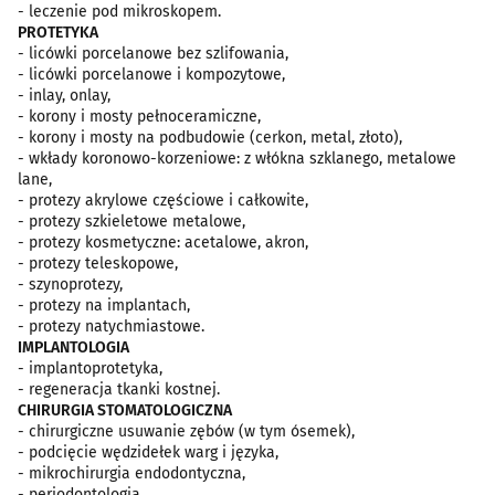
- leczenie pod mikroskopem.
PROTETYKA
- licówki porcelanowe bez szlifowania,
- licówki porcelanowe i kompozytowe,
- inlay, onlay,
- korony i mosty pełnoceramiczne,
- korony i mosty na podbudowie (cerkon, metal, złoto),
- wkłady koronowo-korzeniowe: z włókna szklanego, metalowe
lane,
- protezy akrylowe częściowe i całkowite,
- protezy szkieletowe metalowe,
- protezy kosmetyczne: acetalowe, akron,
- protezy teleskopowe,
- szynoprotezy,
- protezy na implantach,
- protezy natychmiastowe.
IMPLANTOLOGIA
- implantoprotetyka,
- regeneracja tkanki kostnej.
CHIRURGIA STOMATOLOGICZNA
- chirurgiczne usuwanie zębów (w tym ósemek),
- podcięcie wędzidełek warg i języka,
- mikrochirurgia endodontyczna,
- periodontologia.