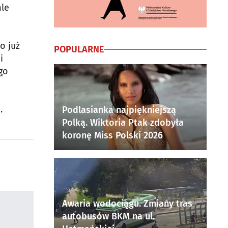
ale
o już
POPULARNE
i
go
.
Podlasianka najpiękniejszą
Polką. Wiktoria Ptak zdobyła
koronę Miss Polski 2026
Awaria wodociągu. Zmiany tras
autobusów BKM na ul.