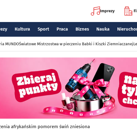
Imprezy
F
rezy
Kultura
Sport
Praca
Biznes
Nauka
Nierucho
eria MUNDO
Światowe Mistrzostwa w pieczeniu Babki i Kiszki Ziemniaczanej
Le
ożenia afrykańskim pomorem świń zniesiona