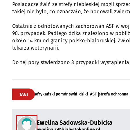
Posiadacze świń ze strefy niebieskiej mogli sprz
takiej nie było, co oznaczało, że hodowali zwierz
Ostatnie z odnotowanych zachorowań ASF w woje
90. przypadek. Padłego dzika znaleziono w pobli
około 14 km od granicy polsko-białoruskiej. Zw
lekarza weterynarii.
Do tej pory stwierdzono 3 przypadki wystąpienia 
TAGI
afrykański pomór świń
dziki
ASF
strefa ochronna
Ewelina Sadowska-Dubicka
ewelina.s@bialystokonline.pl