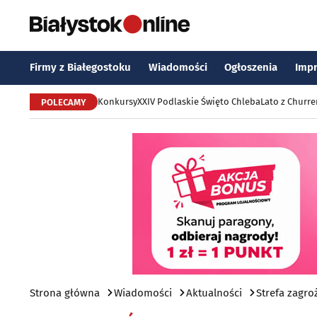
Firmy z Białegostoku
Wiadomości
Ogłoszenia
Imp
Konkursy
XXIV Podlaskie Święto Chleba
Lato z Churr
POLECAMY
Strona główna
Wiadomości
Aktualności
Strefa zagr