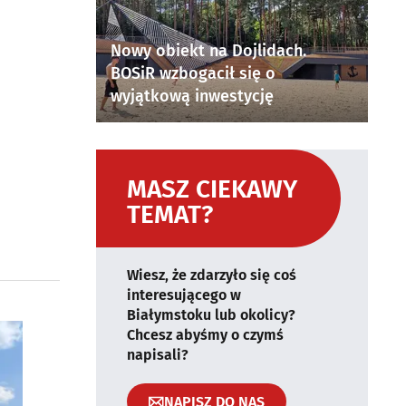
Nowy obiekt na Dojlidach.
BOSiR wzbogacił się o
wyjątkową inwestycję
MASZ CIEKAWY
TEMAT?
Wiesz, że zdarzyło się coś
interesującego w
Białymstoku lub okolicy?
Chcesz abyśmy o czymś
napisali?
NAPISZ DO NAS