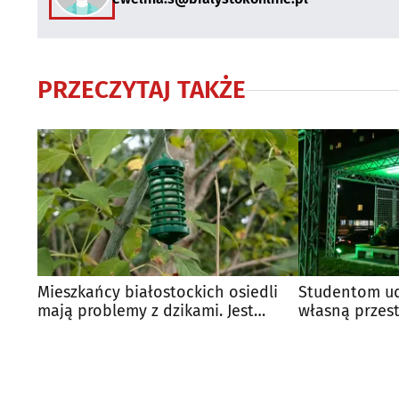
PRZECZYTAJ TAKŻE
Mieszkańcy białostockich osiedli
Studentom ud
mają problemy z dzikami. Jest
własną przest
reakcja miasta
PB już działa