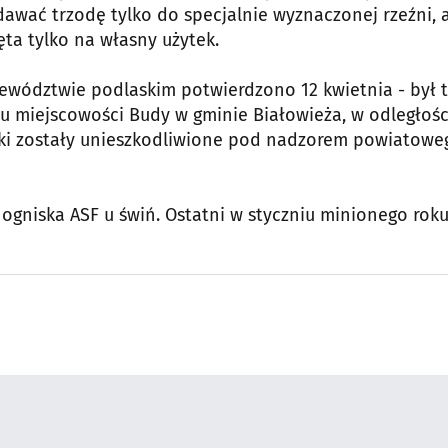
edawać trzodę tylko do specjalnie wyznaczonej rzeźni, 
ęta tylko na własny użytek.
wództwie podlaskim potwierdzono 12 kwietnia - był t
żu miejscowości Budy w gminie Białowieża, w odległośc
łoki zostały unieszkodliwione pod nadzorem powiatowe
ogniska ASF u świń. Ostatni w styczniu minionego roku