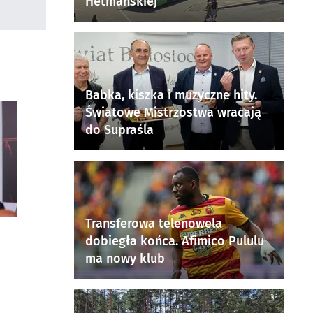
Hetmańskiej
Babka, kiszka i muzyczne hity.
Światowe Mistrzostwa wracają
do Supraśla
Transferowa telenowela
dobiegła końca. Afimico Pululu
ma nowy klub