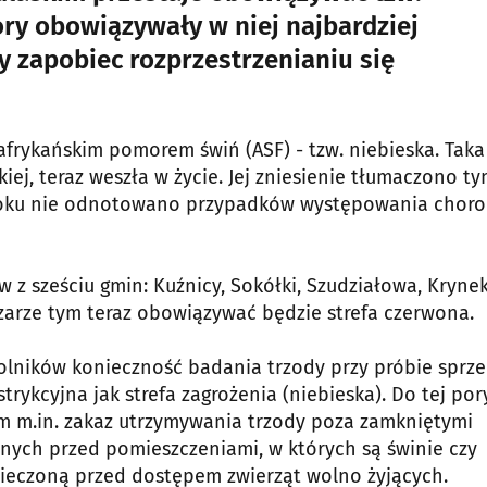
pory obowiązywały w niej najbardziej
ły zapobiec rozprzestrzenianiu się
afrykańskim pomorem świń (ASF) - tzw. niebieska. Taka
iej, teraz weszła w życie. Jej zniesienie tłumaczono ty
roku nie odnotowano przypadków występowania choro
 z sześciu gmin: Kuźnicy, Sokółki, Szudziałowa, Krynek
zarze tym teraz obowiązywać będzie strefa czerwona.
rolników konieczność badania trzody przy próbie sprz
strykcyjna jak strefa zagrożenia (niebieska). Do tej por
ym m.in. zakaz utrzymywania trzody poza zamkniętymi
ych przed pomieszczeniami, w których są świnie czy
pieczoną przed dostępem zwierząt wolno żyjących.