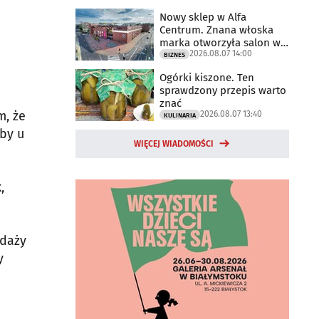
Nowy sklep w Alfa
Centrum. Znana włoska
marka otworzyła salon w
2026.08.07 14:00
Białymstoku
BIZNES
Ogórki kiszone. Ten
sprawdzony przepis warto
znać
m, że
2026.08.07 13:40
KULINARIA
by u
WIĘCEJ WIADOMOŚCI
,
edaży
y