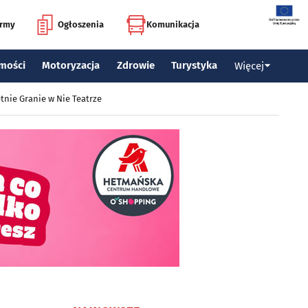
irmy
Ogłoszenia
Komunikacja
mości
Motoryzacja
Zdrowie
Turystyka
Więcej
tnie Granie w Nie Teatrze