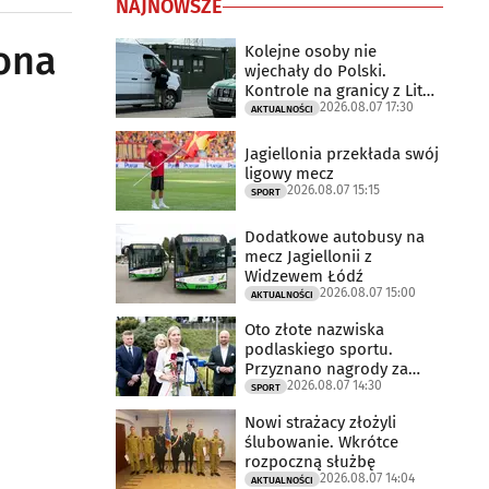
NAJNOWSZE
ona
Kolejne osoby nie
wjechały do Polski.
Kontrole na granicy z Litwą
2026.08.07 17:30
trwają
AKTUALNOŚCI
Jagiellonia przekłada swój
ligowy mecz
2026.08.07 15:15
SPORT
Dodatkowe autobusy na
mecz Jagiellonii z
Widzewem Łódź
2026.08.07 15:00
AKTUALNOŚCI
Oto złote nazwiska
podlaskiego sportu.
Przyznano nagrody za
2026.08.07 14:30
2025 rok
SPORT
Nowi strażacy złożyli
ślubowanie. Wkrótce
rozpoczną służbę
2026.08.07 14:04
AKTUALNOŚCI