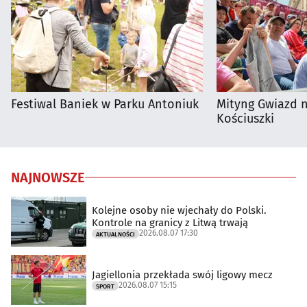
Festiwal Baniek w Parku Antoniuk
Mityng Gwiazd 
Kościuszki
NAJNOWSZE
Kolejne osoby nie wjechały do Polski.
Kontrole na granicy z Litwą trwają
2026.08.07 17:30
AKTUALNOŚCI
Jagiellonia przekłada swój ligowy mecz
2026.08.07 15:15
SPORT