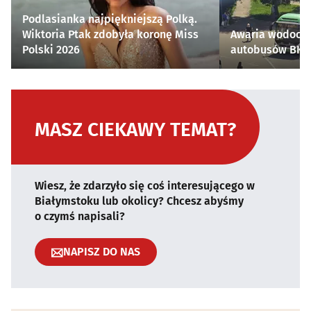
Podlasianka najpiękniejszą Polką.
Wiktoria Ptak zdobyła koronę Miss
Awaria wodocią
Polski 2026
autobusów BKM 
MASZ CIEKAWY TEMAT?
Wiesz, że zdarzyło się coś interesującego w
Białymstoku lub okolicy? Chcesz abyśmy
o czymś napisali?
NAPISZ DO NAS