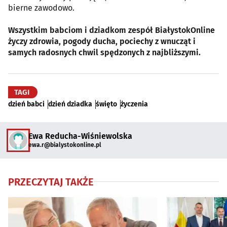
bierne zawodowo.
Wszystkim babciom i dziadkom zespół BiałystokOnline
życzy zdrowia, pogody ducha, pociechy z wnucząt i
samych radosnych chwil spędzonych z najbliższymi.
TAGI
dzień babci
dzień dziadka
święto
życzenia
Ewa Reducha-Wiśniewolska
ewa.r@bialystokonline.pl
PRZECZYTAJ TAKŻE