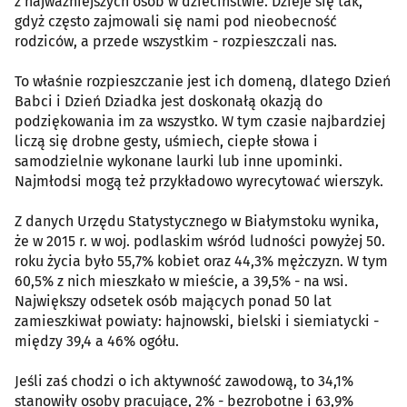
z najważniejszych osób w dzieciństwie. Dzieje się tak,
gdyż często zajmowali się nami pod nieobecność
rodziców, a przede wszystkim - rozpieszczali nas.
To właśnie rozpieszczanie jest ich domeną, dlatego Dzień
Babci i Dzień Dziadka jest doskonałą okazją do
podziękowania im za wszystko. W tym czasie najbardziej
liczą się drobne gesty, uśmiech, ciepłe słowa i
samodzielnie wykonane laurki lub inne upominki.
Najmłodsi mogą też przykładowo wyrecytować wierszyk.
Z danych Urzędu Statystycznego w Białymstoku wynika,
że w 2015 r. w woj. podlaskim wśród ludności powyżej 50.
roku życia było 55,7% kobiet oraz 44,3% mężczyzn. W tym
60,5% z nich mieszkało w mieście, a 39,5% - na wsi.
Największy odsetek osób mających ponad 50 lat
zamieszkiwał powiaty: hajnowski, bielski i siemiatycki -
między 39,4 a 46% ogółu.
Jeśli zaś chodzi o ich aktywność zawodową, to 34,1%
stanowiły osoby pracujące, 2% - bezrobotne i 63,9%