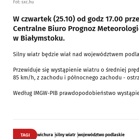
Fot: sxc.hu
W czwartek (25.10) od godz 17.00 prz
Centralne Biuro Prognoz Meteorolog
w Białymstoku.
Silny wiatr będzie wiał nad województwem podla
Przewiduje się wystąpienie wiatru o średniej p
85 km/h, z zachodu i północnego zachodu - ostr
Według IMGW-PIB prawdopodobieństwo wystąpien
TAGI
wichura
silny wiatr
województwo podlaskie