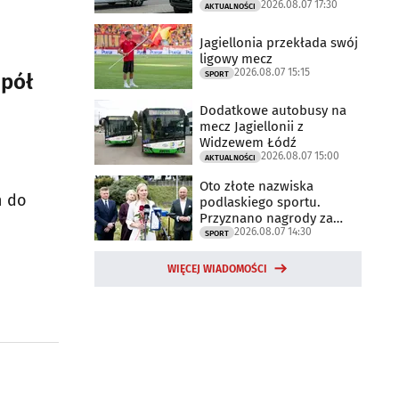
2026.08.07 17:30
trwają
AKTUALNOŚCI
Jagiellonia przekłada swój
ligowy mecz
2026.08.07 15:15
spół
SPORT
Dodatkowe autobusy na
mecz Jagiellonii z
Widzewem Łódź
2026.08.07 15:00
AKTUALNOŚCI
Oto złote nazwiska
h do
podlaskiego sportu.
Przyznano nagrody za
2026.08.07 14:30
2025 rok
SPORT
WIĘCEJ WIADOMOŚCI