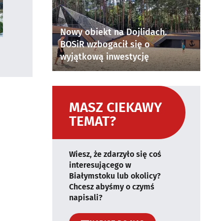
Nowy obiekt na Dojlidach.
BOSiR wzbogacił się o
wyjątkową inwestycję
MASZ CIEKAWY
TEMAT?
Wiesz, że zdarzyło się coś
interesującego w
Białymstoku lub okolicy?
Chcesz abyśmy o czymś
napisali?