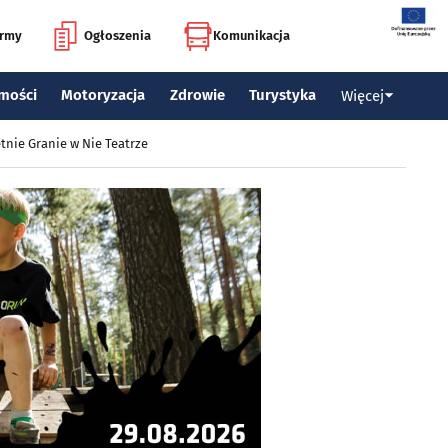
irmy
Ogłoszenia
Komunikacja
mości
Motoryzacja
Zdrowie
Turystyka
Więcej
tnie Granie w Nie Teatrze