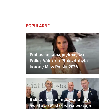
POPULARNE
Podlasianka najpiękniejszą
Polką. Wiktoria Ptak zdobyła
koronę Miss Polski 2026
Babka, kiszka i muzyczne hity.
Światowe Mistrzostwa wracają