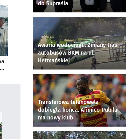
do Supraśla
Awaria wodociągu. Zmiany tras
autobusów BKM na ul.
Hetmańskiej
na
Transferowa telenowela
dobiegła końca. Afimico Pululu
ma nowy klub