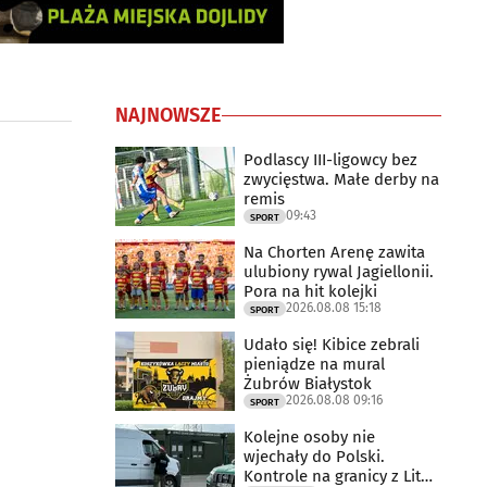
NAJNOWSZE
Podlascy III-ligowcy bez
zwycięstwa. Małe derby na
remis
09:43
SPORT
Na Chorten Arenę zawita
ulubiony rywal Jagiellonii.
Pora na hit kolejki
2026.08.08 15:18
SPORT
Udało się! Kibice zebrali
pieniądze na mural
Żubrów Białystok
2026.08.08 09:16
SPORT
Kolejne osoby nie
wjechały do Polski.
Kontrole na granicy z Litwą