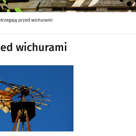
strzegają przed wichurami
zed wichurami