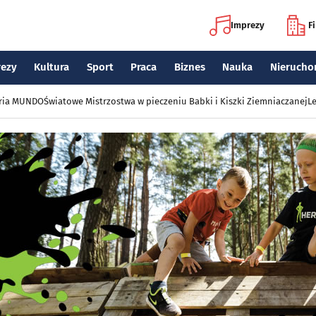
Imprezy
F
rezy
Kultura
Sport
Praca
Biznes
Nauka
Nierucho
eria MUNDO
Światowe Mistrzostwa w pieczeniu Babki i Kiszki Ziemniaczanej
Le