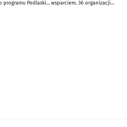
o programu Podlaskie
wsparciem. 36 organizacji
otrzymało dotacje