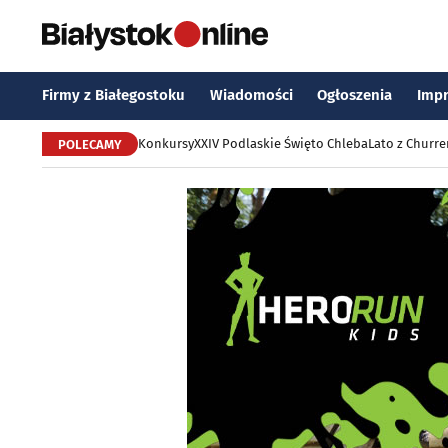
Firmy z Białegostoku
Wiadomości
Ogłoszenia
Imp
Konkursy
XXIV Podlaskie Święto Chleba
Lato z Churr
POLECAMY