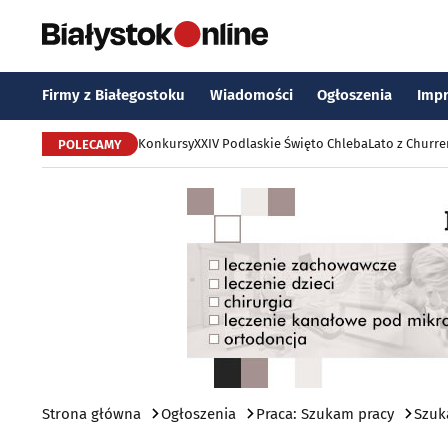
Firmy z Białegostoku
Wiadomości
Ogłoszenia
Imp
Konkursy
XXIV Podlaskie Święto Chleba
Lato z Churr
POLECAMY
Strona główna
Ogłoszenia
Praca: Szukam pracy
Szuk