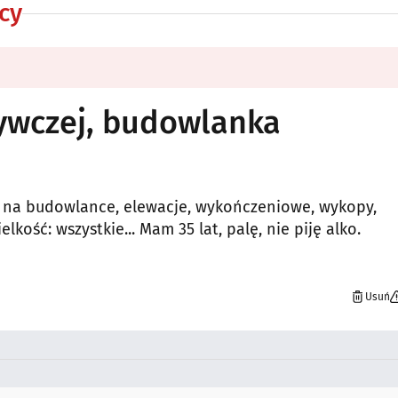
cy
ywczej, budowlanka
ię na budowlance, elewacje, wykończeniowe, wykopy,
kość: wszystkie... Mam 35 lat, palę, nie piję alko.
Usuń