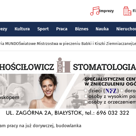
Imprezy
F
rezy
Kultura
Sport
Praca
Biznes
Nauka
Nierucho
eria MUNDO
Światowe Mistrzostwa w pieczeniu Babki i Kiszki Ziemniaczanej
Le
am pracy na już dorywczej, budowlanka