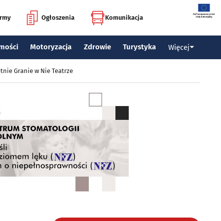
irmy
Ogłoszenia
Komunikacja
mości
Motoryzacja
Zdrowie
Turystyka
Więcej
tnie Granie w Nie Teatrze