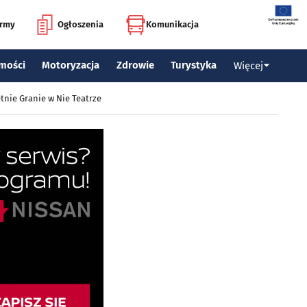
irmy
Ogłoszenia
Komunikacja
mości
Motoryzacja
Zdrowie
Turystyka
Więcej
tnie Granie w Nie Teatrze