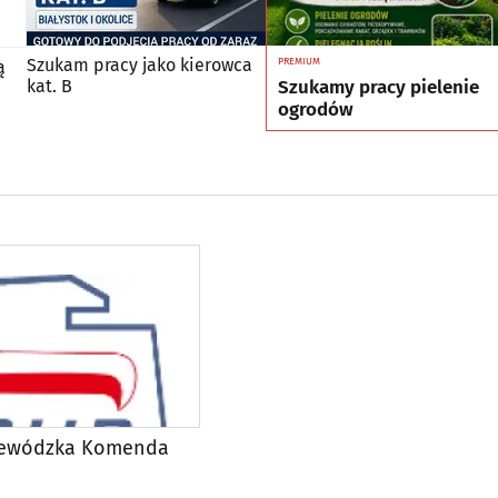
Szukam pracy jako kierowca
PREMIUM
ą
Szukamy pracy pielenie
kat. B
ogrodów
jewódzka Komenda