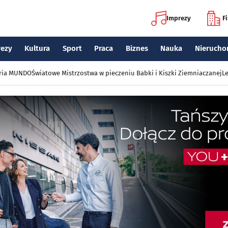
Imprezy
F
rezy
Kultura
Sport
Praca
Biznes
Nauka
Nierucho
eria MUNDO
Światowe Mistrzostwa w pieczeniu Babki i Kiszki Ziemniaczanej
Le