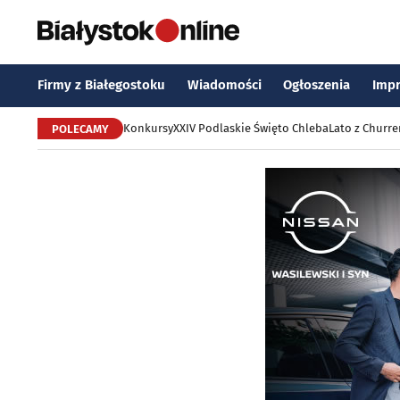
Firmy z Białegostoku
Wiadomości
Ogłoszenia
Imp
Konkursy
XXIV Podlaskie Święto Chleba
Lato z Churr
POLECAMY