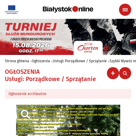
Strona główna
Ogłoszenia
Usługi: Porządkowe / Sprzątanie
Szybki Wywóz me
OGŁOSZENIA
Usługi: Porządkowe / Sprzątanie
Ogłoszenie archiwalne