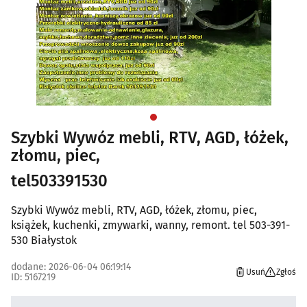
Szybki Wywóz mebli, RTV, AGD, łóżek,
złomu, piec,
tel503391530
Szybki Wywóz mebli, RTV, AGD, łóżek, złomu, piec,
książek, kuchenki, zmywarki, wanny, remont. tel 503-391-
530 Białystok
dodane: 2026-06-04 06:19:14
Usuń
Zgłoś
ID: 5167219