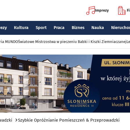
Imprezy
F
rezy
Kultura
Sport
Praca
Biznes
Nauka
Nierucho
eria MUNDO
Światowe Mistrzostwa w pieczeniu Babki i Kiszki Ziemniaczanej
Le
wadzki
Szybkie Opróżnianie Pomieszczeń & Przeprowadzki