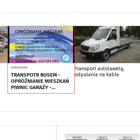
Transport autolawetą,
WYRÓŻNIONE
TRANSPOTR BUSEM -
odpalanie na kable
OPRÓŻNIANIE MIESZKAŃ
PIWNIC GARAŻY -
UTYLIZACJA - WYWÓZ
MEBLI