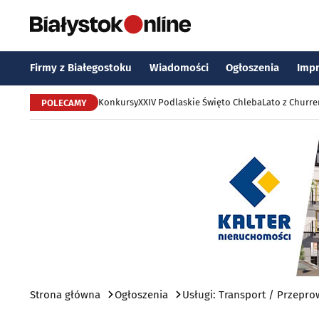
Firmy z Białegostoku
Wiadomości
Ogłoszenia
Imp
Konkursy
XXIV Podlaskie Święto Chleba
Lato z Churr
POLECAMY
Strona główna
Ogłoszenia
Usługi: Transport / Przepro