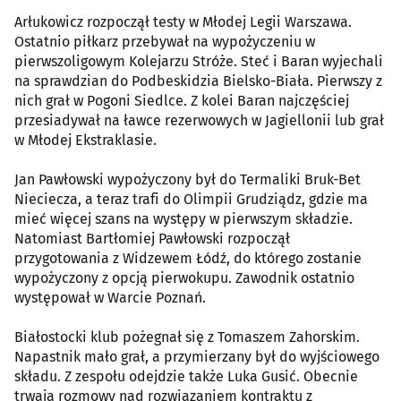
Arłukowicz rozpoczął testy w Młodej Legii Warszawa.
Ostatnio piłkarz przebywał na wypożyczeniu w
pierwszoligowym Kolejarzu Stróże. Steć i Baran wyjechali
na sprawdzian do Podbeskidzia Bielsko-Biała. Pierwszy z
nich grał w Pogoni Siedlce. Z kolei Baran najczęściej
przesiadywał na ławce rezerwowych w Jagiellonii lub grał
w Młodej Ekstraklasie.
Jan Pawłowski wypożyczony był do Termaliki Bruk-Bet
Nieciecza, a teraz trafi do Olimpii Grudziądz, gdzie ma
mieć więcej szans na występy w pierwszym składzie.
Natomiast Bartłomiej Pawłowski rozpoczął
przygotowania z Widzewem Łódź, do którego zostanie
wypożyczony z opcją pierwokupu. Zawodnik ostatnio
występował w Warcie Poznań.
Białostocki klub pożegnał się z Tomaszem Zahorskim.
Napastnik mało grał, a przymierzany był do wyjściowego
składu. Z zespołu odejdzie także Luka Gusić. Obecnie
trwają rozmowy nad rozwiązaniem kontraktu z