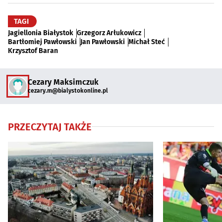
TAGI
Jagiellonia Białystok
Grzegorz Arłukowicz
Bartłomiej Pawłowski
Jan Pawłowski
Michał Steć
Krzysztof Baran
Cezary Maksimczuk
cezary.m@bialystokonline.pl
PRZECZYTAJ TAKŻE