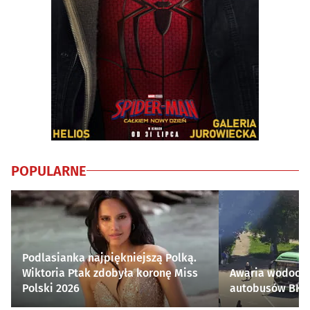
POPULARNE
Podlasianka najpiękniejszą Polką.
Wiktoria Ptak zdobyła koronę Miss
Awaria wodocią
Polski 2026
autobusów BKM 