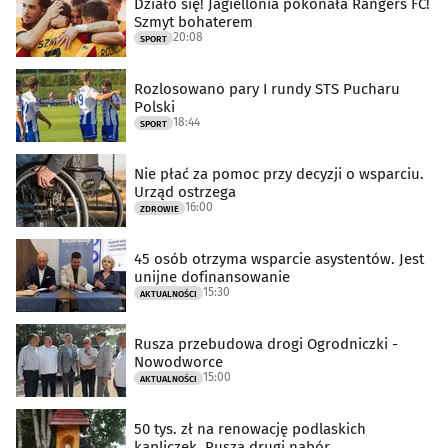
Działo się! Jagiellonia pokonała Rangers FC!
Szmyt bohaterem
20:08
SPORT
Rozlosowano pary I rundy STS Pucharu
Polski
18:44
SPORT
Nie płać za pomoc przy decyzji o wsparciu.
Urząd ostrzega
16:00
ZDROWIE
45 osób otrzyma wsparcie asystentów. Jest
unijne dofinansowanie
15:30
AKTUALNOŚCI
Rusza przebudowa drogi Ogrodniczki -
Nowodworce
15:00
AKTUALNOŚCI
50 tys. zł na renowację podlaskich
kapliczek. Rusza drugi nabór