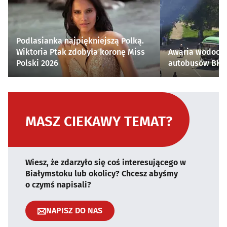
Podlasianka najpiękniejszą Polką.
Wiktoria Ptak zdobyła koronę Miss
Awaria wodocią
Polski 2026
autobusów BKM 
MASZ CIEKAWY TEMAT?
Wiesz, że zdarzyło się coś interesującego w
Białymstoku lub okolicy? Chcesz abyśmy
o czymś napisali?
NAPISZ DO NAS