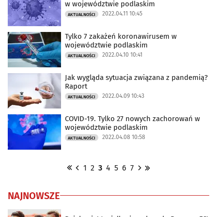
w województwie podlaskim
2022.04.11 10:45
AKTUALNOŚCI
Tylko 7 zakażeń koronawirusem w
województwie podlaskim
2022.04.10 10:41
AKTUALNOŚCI
Jak wygląda sytuacja związana z pandemią?
Raport
2022.04.09 10:43
AKTUALNOŚCI
COVID-19. Tylko 27 nowych zachorowań w
województwie podlaskim
2022.04.08 10:58
AKTUALNOŚCI
1
2
3
4
5
6
7
NAJNOWSZE