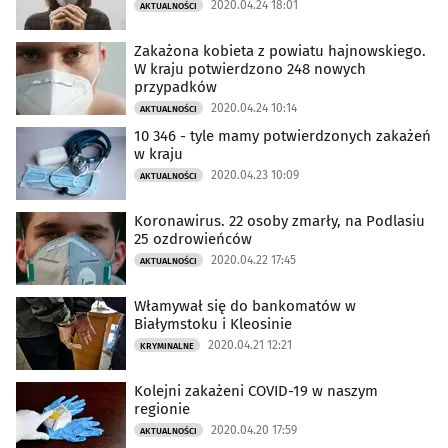
2020.04.24 18:01
AKTUALNOŚCI
Zakażona kobieta z powiatu hajnowskiego.
W kraju potwierdzono 248 nowych
przypadków
2020.04.24 10:14
AKTUALNOŚCI
10 346 - tyle mamy potwierdzonych zakażeń
w kraju
2020.04.23 10:09
AKTUALNOŚCI
Koronawirus. 22 osoby zmarły, na Podlasiu
25 ozdrowieńców
2020.04.22 17:45
AKTUALNOŚCI
Włamywał się do bankomatów w
Białymstoku i Kleosinie
2020.04.21 12:21
KRYMINALNE
Kolejni zakażeni COVID-19 w naszym
regionie
2020.04.20 17:59
AKTUALNOŚCI