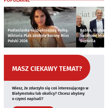
POPULARNE
Podlasianka najpiękniejszą Polką.
Babka, kiszka i
Wiktoria Ptak zdobyła koronę Miss
Światowe Mistr
Polski 2026
Supraśla
MASZ CIEKAWY TEMAT?
Wiesz, że zdarzyło się coś interesującego w
Białymstoku lub okolicy? Chcesz abyśmy
o czymś napisali?