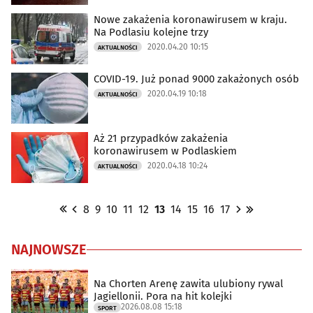
Nowe zakażenia koronawirusem w kraju.
Na Podlasiu kolejne trzy
2020.04.20 10:15
AKTUALNOŚCI
COVID-19. Już ponad 9000 zakażonych osób
2020.04.19 10:18
AKTUALNOŚCI
Aż 21 przypadków zakażenia
koronawirusem w Podlaskiem
2020.04.18 10:24
AKTUALNOŚCI
8
9
10
11
12
13
14
15
16
17
NAJNOWSZE
Na Chorten Arenę zawita ulubiony rywal
Jagiellonii. Pora na hit kolejki
2026.08.08 15:18
SPORT