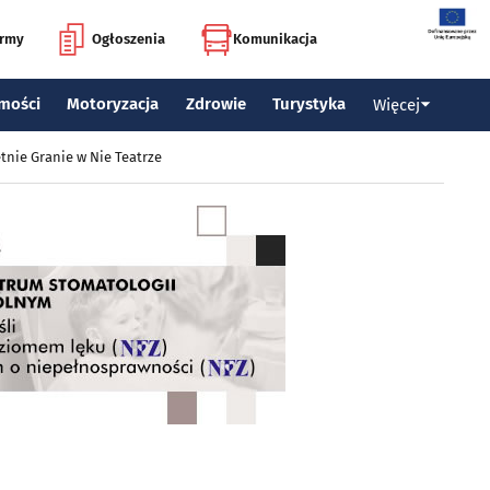
irmy
Ogłoszenia
Komunikacja
mości
Motoryzacja
Zdrowie
Turystyka
Więcej
tnie Granie w Nie Teatrze