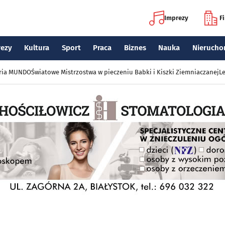
Imprezy
F
rezy
Kultura
Sport
Praca
Biznes
Nauka
Nierucho
eria MUNDO
Światowe Mistrzostwa w pieczeniu Babki i Kiszki Ziemniaczanej
Le