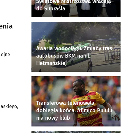
Światowe Mistrzostwa wracają
do Supraśla
enia
Awaria wodociągu. Zmiany tras
lejne
autobusów BKM na ul.
Hetmańskiej
Transferowa telenowela
laskiego,
dobiegła końca. Afimico Pululu
ma nowy klub