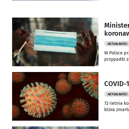
Ministe
korona
AKTUALNOŚCI
W Polsce pr
przypadki z
COVID-1
AKTUALNOŚCI
72-letnia k
która zmarł