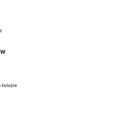
e
 w
 kolejne