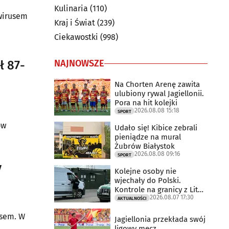
Kulinaria
(110)
wirusem
Kraj i Świat
(239)
Ciekawostki
(998)
NAJNOWSZE
ł 87-
Na Chorten Arenę zawita
ulubiony rywal Jagiellonii.
Pora na hit kolejki
2026.08.08 15:18
SPORT
ów
Udało się! Kibice zebrali
pieniądze na mural
Żubrów Białystok
2026.08.08 09:16
SPORT
y
Kolejne osoby nie
wjechały do Polski.
Kontrole na granicy z Litwą
2026.08.07 17:30
trwają
AKTUALNOŚCI
usem. W
Jagiellonia przekłada swój
ligowy mecz