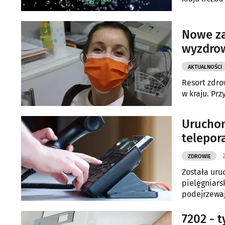
Nowe za
wyzdrow
AKTUALNOŚCI
Resort zdr
w kraju. Pr
Uruchom
telepor
ZDROWIE
Została uru
pielęgniars
podejrzewaj
7202 - 