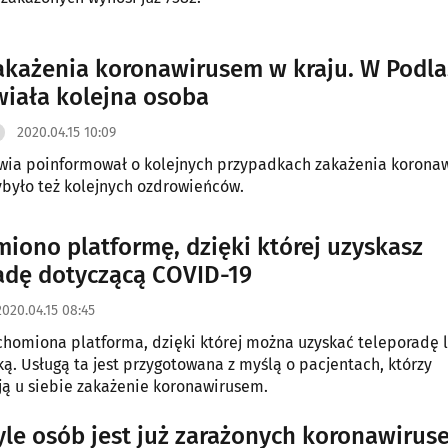
każenia koronawirusem w kraju. W Podl
iała kolejna osoba
2020.04.15 10:09
owia poinformował o kolejnych przypadkach zakażenia korona
zybyło też kolejnych ozdrowieńców.
iono platformę, dzięki której uzyskasz
adę dotyczącą COVID-19
2020.04.15 08:45
chomiona platforma, dzięki której można uzyskać teleporadę l
ką. Usługą ta jest przygotowana z myślą o pacjentach, którzy
ą u siebie zakażenie koronawirusem.
tyle osób jest już zarażonych koronawiru