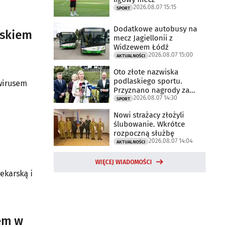
2026.08.07 15:15
SPORT
Dodatkowe autobusy na
askiem
mecz Jagiellonii z
Widzewem Łódź
2026.08.07 15:00
AKTUALNOŚCI
Oto złote nazwiska
podlaskiego sportu.
wirusem
Przyznano nagrody za
2026.08.07 14:30
2025 rok
SPORT
Nowi strażacy złożyli
ślubowanie. Wkrótce
rozpoczną służbę
2026.08.07 14:04
AKTUALNOŚCI
WIĘCEJ WIADOMOŚCI
ekarską i
sem w