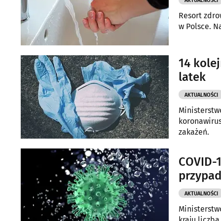
AKTUALNOŚCI
Resort zdr
w Polsce. N
14 kole
latek
AKTUALNOŚCI
Ministerstw
koronawiru
zakażeń.
COVID-1
przypad
AKTUALNOŚCI
Ministerstw
kraju liczb