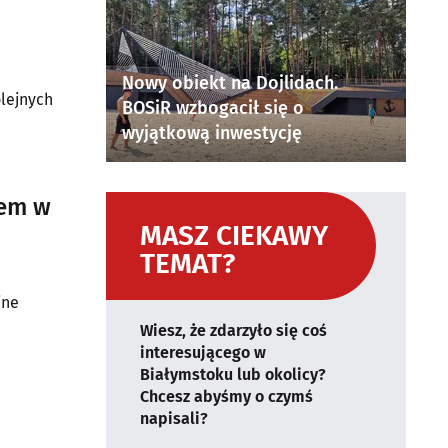
Nowy obiekt na Dojlidach.
lejnych
BOSiR wzbogacił się o
wyjątkową inwestycję
sem w
MASZ CIEKAWY
TEMAT?
jne
Wiesz, że zdarzyło się coś
interesującego w
Białymstoku lub okolicy?
Chcesz abyśmy o czymś
napisali?