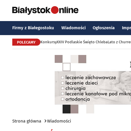
Firmy z Białegostoku
Wiadomości
Ogłoszenia
Imp
Konkursy
XXIV Podlaskie Święto Chleba
Lato z Churr
POLECAMY
Strona główna
Wiadomości