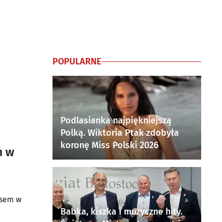
POPULARNE
Podlasianka najpiękniejszą
Polką. Wiktoria Ptak zdobyła
koronę Miss Polski 2026
m w
usem w
Babka, kiszka i muzyczne hity.