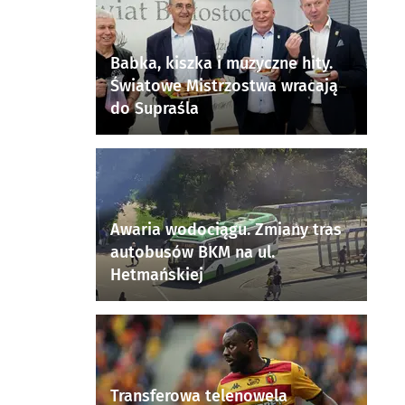
Babka, kiszka i muzyczne hity.
Światowe Mistrzostwa wracają
do Supraśla
Awaria wodociągu. Zmiany tras
autobusów BKM na ul.
Hetmańskiej
Transferowa telenowela