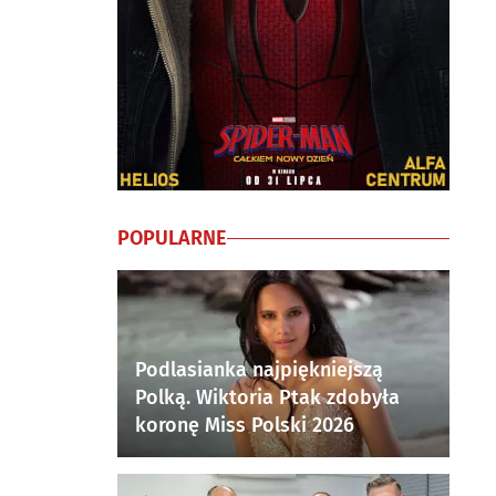
POPULARNE
Podlasianka najpiękniejszą
Polką. Wiktoria Ptak zdobyła
koronę Miss Polski 2026