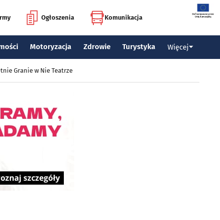
irmy
Ogłoszenia
Komunikacja
mości
Motoryzacja
Zdrowie
Turystyka
Więcej
tnie Granie w Nie Teatrze