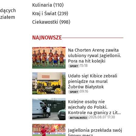
Kulinaria
(110)
idących
Kraj i Świat
(239)
działem
Ciekawostki
(998)
NAJNOWSZE
Na Chorten Arenę zawita
ulubiony rywal Jagiellonii.
Pora na hit kolejki
15:18
SPORT
Udało się! Kibice zebrali
pieniądze na mural
Żubrów Białystok
09:16
SPORT
Kolejne osoby nie
wjechały do Polski.
Kontrole na granicy z Litwą
2026.08.07 17:30
trwają
AKTUALNOŚCI
Jagiellonia przekłada swój
ligowy mecz