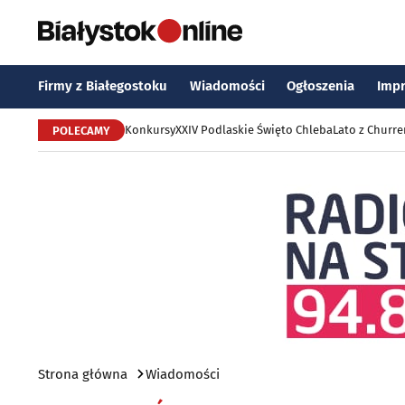
Firmy z Białegostoku
Wiadomości
Ogłoszenia
Imp
Konkursy
XXIV Podlaskie Święto Chleba
Lato z Churr
POLECAMY
Strona główna
Wiadomości