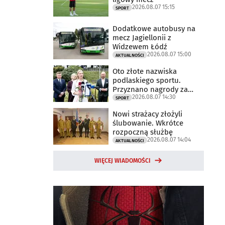
2026.08.07 15:15
SPORT
Dodatkowe autobusy na
mecz Jagiellonii z
Widzewem Łódź
2026.08.07 15:00
AKTUALNOŚCI
Oto złote nazwiska
podlaskiego sportu.
Przyznano nagrody za
2026.08.07 14:30
2025 rok
SPORT
Nowi strażacy złożyli
ślubowanie. Wkrótce
rozpoczną służbę
2026.08.07 14:04
AKTUALNOŚCI
WIĘCEJ WIADOMOŚCI