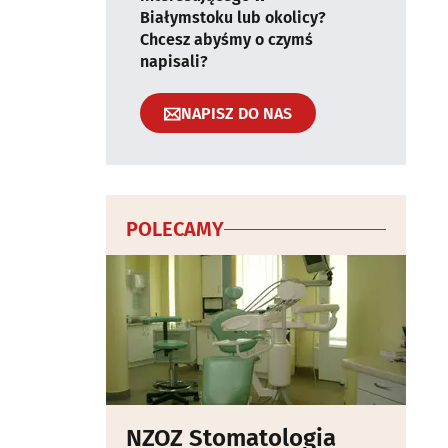
Białymstoku lub okolicy?
Chcesz abyśmy o czymś
napisali?
NAPISZ DO NAS
POLECAMY
NZOZ Stomatologia