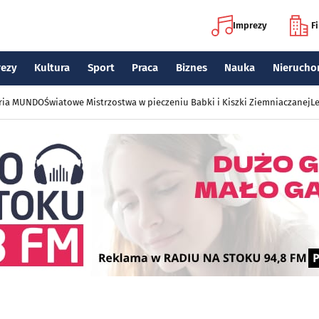
Imprezy
F
rezy
Kultura
Sport
Praca
Biznes
Nauka
Nierucho
eria MUNDO
Światowe Mistrzostwa w pieczeniu Babki i Kiszki Ziemniaczanej
Le