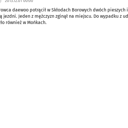
2013.12.01 00:00
erowca daewoo potrącił w Skłodach Borowych dwóch pieszych 
ą jezdni. Jeden z mężczyzn zginął na miejscu. Do wypadku z u
zło również w Mońkach.