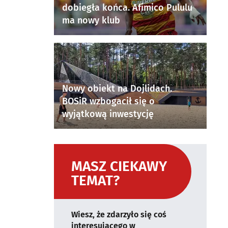
dobiegła końca. Afimico Pululu
ma nowy klub
Nowy obiekt na Dojlidach.
BOSiR wzbogacił się o
wyjątkową inwestycję
MASZ CIEKAWY
TEMAT?
Wiesz, że zdarzyło się coś
interesującego w