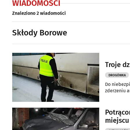
WIADOMOŚCI
Znaleziono 2 wiadomości
Skłody Borowe
Troje d
DROGÓWKA
Do niebezpi
zderzeniu au
Potrącon
miejscu