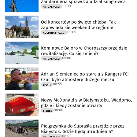
Żandarmeria sprawdza udział śmigłowca
10:00
AKTUALNOŚCI
Od koncertów po święto chleba. Tak
zapowiada się weekend w regionie
09:09
KULTURA I ROZRYWKA
Kominowe Bajoro w Choroszczy przejdzie
rewitalizację. Co się zmieni?
09:00
AKTUALNOŚCI
Adrian Siemieniec po starciu z Rangers FC:
Czuć było atmosferę dużego meczu
08:55
SPORT
Nowy McDonald’s w Białymstoku. Wiadomo,
gdzie i kiedy zostanie otwarty
08:00
BIZNES
Pielgrzymka do Supraśla przejdzie przez
Białystok. Gdzie będą utrudnienia?
08:00
AKTUALNOŚCI