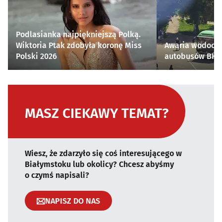
Podlasianka najpiękniejszą Polką.
Wiktoria Ptak zdobyła koronę Miss
Awaria wodocią
Polski 2026
autobusów BKM 
MASZ CIEKAWY TEMAT?
Wiesz, że zdarzyło się coś interesującego w
Białymstoku lub okolicy? Chcesz abyśmy
o czymś napisali?
NAPISZ DO NAS