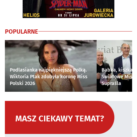
POPULARNE
Podlasianka najpiękniejszą Polką.
Babka, kiszka i
Wiktoria Ptak zdobyła koronę Miss
Światowe Mistr
Polski 2026
Supraśla
MASZ CIEKAWY TEMAT?