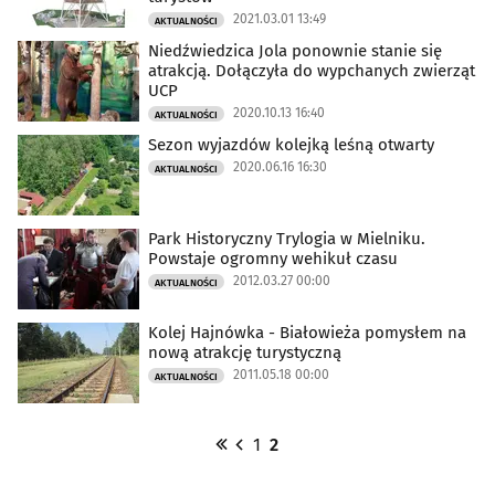
2021.03.01 13:49
AKTUALNOŚCI
Niedźwiedzica Jola ponownie stanie się
atrakcją. Dołączyła do wypchanych zwierząt
UCP
2020.10.13 16:40
AKTUALNOŚCI
Sezon wyjazdów kolejką leśną otwarty
2020.06.16 16:30
AKTUALNOŚCI
Park Historyczny Trylogia w Mielniku.
Powstaje ogromny wehikuł czasu
2012.03.27 00:00
AKTUALNOŚCI
Kolej Hajnówka - Białowieża pomysłem na
nową atrakcję turystyczną
2011.05.18 00:00
AKTUALNOŚCI
1
2