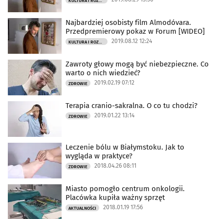
KULTURA I ROZRYWKA
Najbardziej osobisty film Almodóvara.
Przedpremierowy pokaz w Forum [WIDEO]
2019.08.12 12:24
KULTURA I ROZRYWKA
Zawroty głowy mogą być niebezpieczne. Co
warto o nich wiedzieć?
2019.02.19 07:12
ZDROWIE
Terapia cranio-sakralna. O co tu chodzi?
2019.01.22 13:14
ZDROWIE
Leczenie bólu w Białymstoku. Jak to
wygląda w praktyce?
2018.04.26 08:11
ZDROWIE
Miasto pomogło centrum onkologii.
Placówka kupiła ważny sprzęt
2018.01.19 17:56
AKTUALNOŚCI