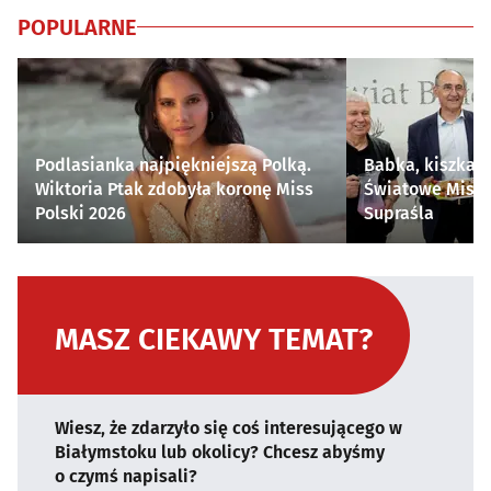
POPULARNE
Podlasianka najpiękniejszą Polką.
Babka, kiszka i
Wiktoria Ptak zdobyła koronę Miss
Światowe Mistr
Polski 2026
Supraśla
MASZ CIEKAWY TEMAT?
Wiesz, że zdarzyło się coś interesującego w
Białymstoku lub okolicy? Chcesz abyśmy
o czymś napisali?