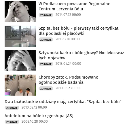
W Podlaskiem powstanie Regionalne
Centrum Leczenia Bólu
2014.07.22 00:00
ZDROWIE
Szpital bez bólu - pierwszy taki certyfikat
dla podlaskiej placówki
2013.12.16 00:00
ZDROWIE
Sztywność karku i bóle głowy? Nie lekceważ
tych objawów
2013.04.24 00:00
ZDROWIE
Choroby zatok. Podsumowano
ogólnopolskie badania
2010.03.23 00:00
ZDROWIE
Dwa białostockie oddziały mają certyfikat "Szpital bez bólu"
2010.02.12 00:00
ZDROWIE
Antidotum na bóle kręgosłupa [AS]
2008.10.28 00:00
ZDROWIE