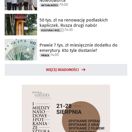
Nowodworce
15:00
AKTUALNOŚCI
50 tys. zł na renowację podlaskich
kapliczek. Rusza drugi nabór
14:30
KULTURA I ROZRYWKA
Prawie 7 tys. zł miesięcznie dodatku do
emerytury. Kto tyle dostanie?
14:00
PRACA
WIĘCEJ WIADOMOŚCI