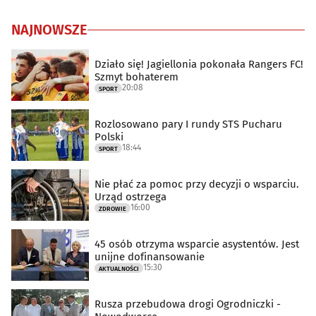
NAJNOWSZE
Działo się! Jagiellonia pokonała Rangers FC!
Szmyt bohaterem
20:08
SPORT
Rozlosowano pary I rundy STS Pucharu
Polski
18:44
SPORT
Nie płać za pomoc przy decyzji o wsparciu.
Urząd ostrzega
16:00
ZDROWIE
45 osób otrzyma wsparcie asystentów. Jest
unijne dofinansowanie
15:30
AKTUALNOŚCI
Rusza przebudowa drogi Ogrodniczki -