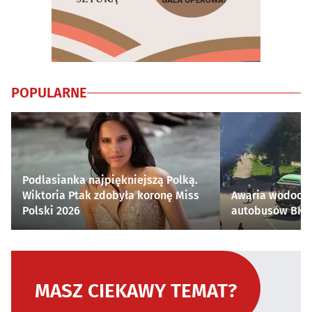
POPULARNE
Podlasianka najpiękniejszą Polką.
Wiktoria Ptak zdobyła koronę Miss
Awaria wodocią
Polski 2026
autobusów BKM 
MASZ CIEKAWY TEMAT?