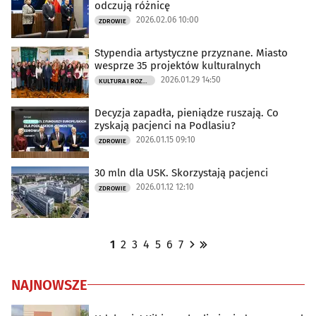
odczują różnicę
2026.02.06 10:00
ZDROWIE
Stypendia artystyczne przyznane. Miasto
wesprze 35 projektów kulturalnych
2026.01.29 14:50
KULTURA I ROZRYWKA
Decyzja zapadła, pieniądze ruszają. Co
zyskają pacjenci na Podlasiu?
2026.01.15 09:10
ZDROWIE
30 mln dla USK. Skorzystają pacjenci
2026.01.12 12:10
ZDROWIE
1
2
3
4
5
6
7
NAJNOWSZE