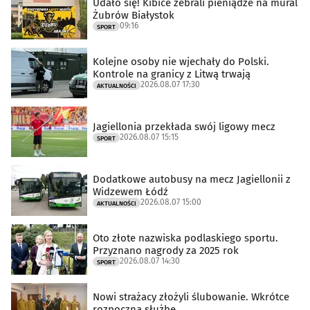
Udało się! Kibice zebrali pieniądze na mural
Żubrów Białystok
09:16
SPORT
Kolejne osoby nie wjechały do Polski.
Kontrole na granicy z Litwą trwają
2026.08.07 17:30
AKTUALNOŚCI
Jagiellonia przekłada swój ligowy mecz
2026.08.07 15:15
SPORT
Dodatkowe autobusy na mecz Jagiellonii z
Widzewem Łódź
2026.08.07 15:00
AKTUALNOŚCI
Oto złote nazwiska podlaskiego sportu.
Przyznano nagrody za 2025 rok
2026.08.07 14:30
SPORT
Nowi strażacy złożyli ślubowanie. Wkrótce
rozpoczną służbę