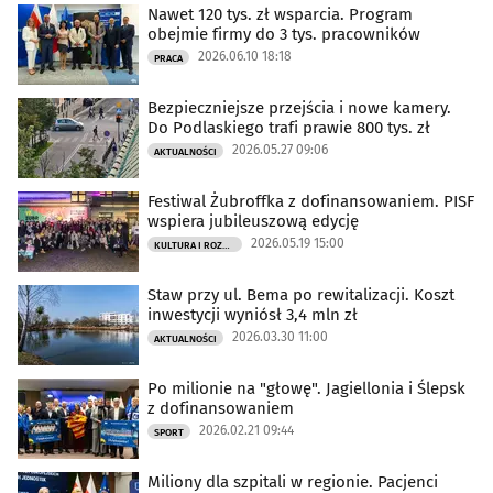
Nawet 120 tys. zł wsparcia. Program
obejmie firmy do 3 tys. pracowników
2026.06.10 18:18
PRACA
Bezpieczniejsze przejścia i nowe kamery.
Do Podlaskiego trafi prawie 800 tys. zł
2026.05.27 09:06
AKTUALNOŚCI
Festiwal Żubroffka z dofinansowaniem. PISF
wspiera jubileuszową edycję
2026.05.19 15:00
KULTURA I ROZRYWKA
Staw przy ul. Bema po rewitalizacji. Koszt
inwestycji wyniósł 3,4 mln zł
2026.03.30 11:00
AKTUALNOŚCI
Po milionie na "głowę". Jagiellonia i Ślepsk
z dofinansowaniem
2026.02.21 09:44
SPORT
Miliony dla szpitali w regionie. Pacjenci