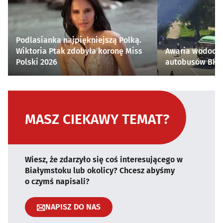
Podlasianka najpiękniejszą Polką.
Wiktoria Ptak zdobyła koronę Miss
Awaria wodocią
Polski 2026
autobusów BKM 
MASZ CIEKAWY TEMAT?
Wiesz, że zdarzyło się coś interesującego w
Białymstoku lub okolicy? Chcesz abyśmy
o czymś napisali?
NAPISZ DO NAS