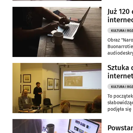
Już 120
interne
KULTURA I RO
Obraz "Naro
Buonarrotie
audiodeskry
iSztuka.edu
Sztuka 
interne
KULTURA I RO
To początek
słabowidząc
podjęła się
Powstan