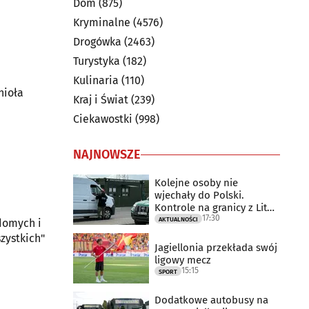
Dom
(875)
Kryminalne
(4576)
Drogówka
(2463)
Turystyka
(182)
Kulinaria
(110)
nioła
Kraj i Świat
(239)
Ciekawostki
(998)
NAJNOWSZE
Kolejne osoby nie
wjechały do Polski.
Kontrole na granicy z Litwą
17:30
trwają
AKTUALNOŚCI
idomych i
zystkich"
Jagiellonia przekłada swój
ligowy mecz
15:15
SPORT
Dodatkowe autobusy na