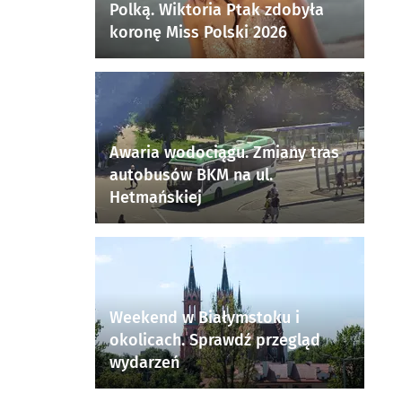
Polką. Wiktoria Ptak zdobyła
koronę Miss Polski 2026
Awaria wodociągu. Zmiany tras
autobusów BKM na ul.
Hetmańskiej
Weekend w Białymstoku i
okolicach. Sprawdź przegląd
wydarzeń