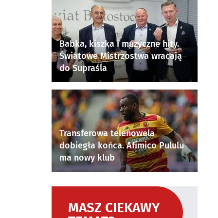
Babka, kiszka i muzyczne hity.
Światowe Mistrzostwa wracają
do Supraśla
Transferowa telenowela
dobiegła końca. Afimico Pululu
ma nowy klub
MASZ CIEKAWY