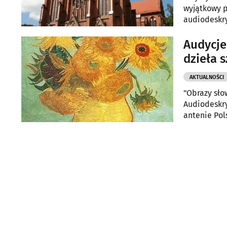
wyjątkowy p
audiodeskry
Wielu Kultu
turystyczny
Audycje radiowe dla ni
dzieła s
AKTUALNOŚCI
"Obrazy sł
Audiodeskry
antenie Pol
plastyczną