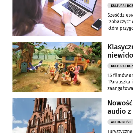
KULTURA I RO
Sześćdziesi
"zobaczyć" 
która przygo
Klasycz
niewido
KULTURA I RO
15 filmów 
"Parauszka 
zaangażowan
Nowość 
audio z
AKTUALNOŚCI
Turystyczne