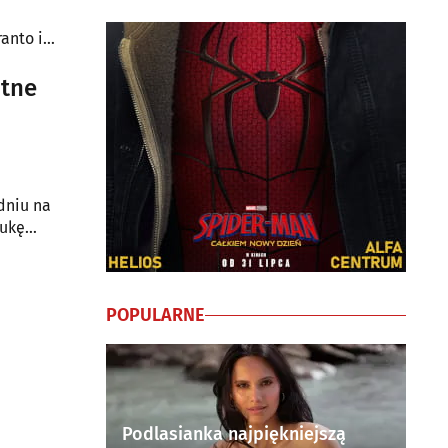
anto i
dniu na
tukę
POPULARNE
Podlasianka najpiękniejszą