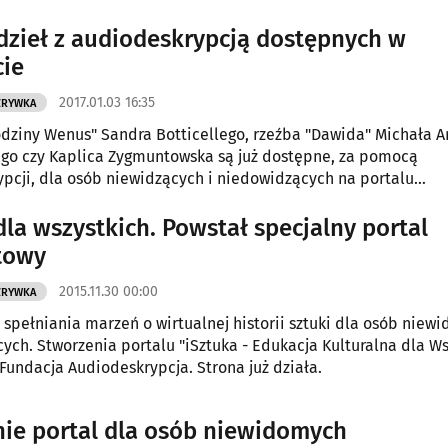
 dzieł z audiodeskrypcją dostępnych w
cie
2017.01.03 16:35
ZRYWKA
dziny Wenus" Sandra Botticellego, rzeźba "Dawida" Michała A
go czy Kaplica Zygmuntowska są już dostępne, za pomocą
pcji, dla osób niewidzących i niedowidzących na portalu
.pl.
dla wszystkich. Powstał specjalny portal
towy
2015.11.30 00:00
ZRYWKA
 spełniania marzeń o wirtualnej historii sztuki dla osób niew
ych. Stworzenia portalu "iSztuka - Edukacja Kulturalna dla Ws
 Fundacja Audiodeskrypcja. Strona już działa.
ie portal dla osób niewidomych