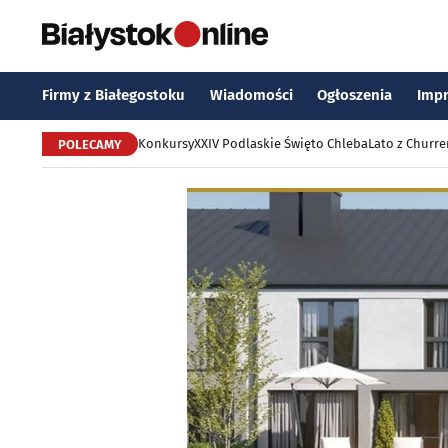
Firmy z Białegostoku
Wiadomości
Ogłoszenia
Imp
Konkursy
XXIV Podlaskie Święto Chleba
Lato z Churr
POLECAMY