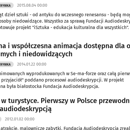
2015.08.04 00:00
ZRYWKA
ąt dzieł sztuki - od antyku do wczesnego renesansu - będą mo
osoby niedowidzące. Wszystko za sprawą Fundacji Audiodeskry
towuje projekt "iSztuka - edukacja kulturalna dla wszystkich".
na i współczesna animacja dostępna dla 
mych i niedowidzących
2014.01.22 00:00
ZRYWKA
animowanych wyprodukowanych w Se-ma-forze oraz całą pierws
i przyjaciół" poddano procesowi audiodeskrypcji. W projekt
a była białostocka Fundacja Audiodeskrypcja.
w turystyce. Pierwszy w Polsce przewodn
 audiodeskrypcją
2012.01.02 00:00
 atrakcje, malownicze zabytki. Fundacja Audiodeskrypcja zrea