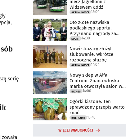
mecz Jagiellonii z
Widzewem Łódź
15:00
AKTUALNOŚCI
gły
Oto złote nazwiska
pcja,
podlaskiego sportu.
Przyznano nagrody za
14:30
2025 rok
SPORT
osób
Nowi strażacy złożyli
ślubowanie. Wkrótce
rozpoczną służbę
14:04
AKTUALNOŚCI
Nowy sklep w Alfa
zą serię
Centrum. Znana włoska
marka otworzyła salon w
14:00
Białymstoku
BIZNES
Ogórki kiszone. Ten
ik
sprawdzony przepis warto
znać
13:40
KULINARIA
WIĘCEJ WIADOMOŚCI
lizowała