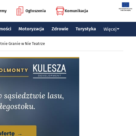
irmy
Ogłoszenia
Komunikacja
mości
Motoryzacja
Zdrowie
Turystyka
Więcej
tnie Granie w Nie Teatrze