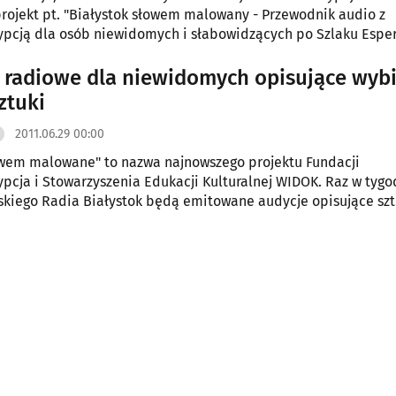
rojekt pt. "Białystok słowem malowany - Przewodnik audio z
pcją dla osób niewidomych i słabowidzących po Szlaku Esper
r". To pierwszy w Polsce tego rodzaju przewodnik po szlaku
m.
ewidomych opisujące wybitne
ztuki
2011.06.29 00:00
owem malowane" to nazwa najnowszego projektu Fundacji
pcja i Stowarzyszenia Edukacji Kulturalnej WIDOK. Raz w tygo
skiego Radia Białystok będą emitowane audycje opisujące sz
 dla osób niewidowym w każdym wieku.