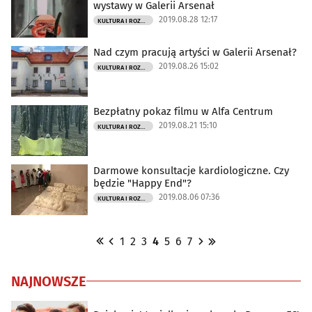
wystawy w Galerii Arsenał
2019.08.28 12:17
KULTURA I ROZRYWKA
Nad czym pracują artyści w Galerii Arsenał?
2019.08.26 15:02
KULTURA I ROZRYWKA
Bezpłatny pokaz filmu w Alfa Centrum
2019.08.21 15:10
KULTURA I ROZRYWKA
Darmowe konsultacje kardiologiczne. Czy
będzie "Happy End"?
2019.08.06 07:36
KULTURA I ROZRYWKA
1
2
3
4
5
6
7
NAJNOWSZE