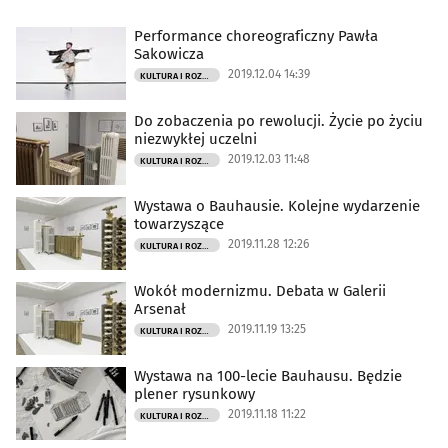
Performance choreograficzny Pawła
Sakowicza
2019.12.04 14:39
KULTURA I ROZRYWKA
Do zobaczenia po rewolucji. Życie po życiu
niezwykłej uczelni
2019.12.03 11:48
KULTURA I ROZRYWKA
Wystawa o Bauhausie. Kolejne wydarzenie
towarzyszące
2019.11.28 12:26
KULTURA I ROZRYWKA
Wokół modernizmu. Debata w Galerii
Arsenał
2019.11.19 13:25
KULTURA I ROZRYWKA
Wystawa na 100-lecie Bauhausu. Będzie
plener rysunkowy
2019.11.18 11:22
KULTURA I ROZRYWKA