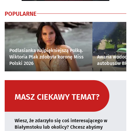
POPULARNE
Podlasianka najpiękniejszą Polką.
Wiktoria Ptak zdobyła koronę Miss
Awaria wodocią
Polski 2026
autobusów BKM 
MASZ CIEKAWY TEMAT?
Wiesz, że zdarzyło się coś interesującego w
Białymstoku lub okolicy? Chcesz abyśmy