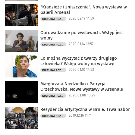
"Kradzieże i zniszczenia". Nowa wystawa w
Galerii Arsenał
2020.02.19 14:59
KULTURA I ROZRYWKA
Oprowadzanie po wystawach. Wstęp jest
wolny
2020.01.14 13:57
KULTURA I ROZRYWKA
Co można wyczytać z twarzy drugiego
człowieka? Wstęp wolny na wystawę
2020.01.10 14:53
KULTURA I ROZRYWKA
Małgorzata Niedzielko i Patrycja
Orzechowska. Nowe wystawy w Arsenale
2020.01.08 10:29
KULTURA I ROZRYWKA
Rezydencja artystyczna w Brnie. Trwa nabór
2019.12.16 11:41
KULTURA I ROZRYWKA