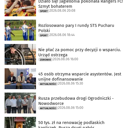
Działo się! Jagiellonia pokonała Rangers FC!
Szmyt bohaterem
2026.08.06 20:08
SPORT
Rozlosowano pary I rundy STS Pucharu
Polski
2026.08.06 18:44
SPORT
Nie płać za pomoc przy decyzji o wsparciu.
Urząd ostrzega
2026.08.06 16:00
ZDROWIE
45 osób otrzyma wsparcie asystentów. Jest
unijne dofinansowanie
2026.08.06 15:30
AKTUALNOŚCI
Rusza przebudowa drogi Ogrodniczki -
Nowodworce
2026.08.06 15:00
AKTUALNOŚCI
50 tys. zł na renowację podlaskich
kapliczek. Rusza drugi nabór