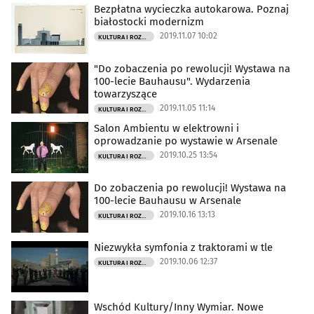
Bezpłatna wycieczka autokarowa. Poznaj
białostocki modernizm
2019.11.07 10:02
KULTURA I ROZRYWKA
"Do zobaczenia po rewolucji! Wystawa na
100-lecie Bauhausu". Wydarzenia
towarzyszące
2019.11.05 11:14
KULTURA I ROZRYWKA
Salon Ambientu w elektrowni i
oprowadzanie po wystawie w Arsenale
2019.10.25 13:54
KULTURA I ROZRYWKA
Do zobaczenia po rewolucji! Wystawa na
100-lecie Bauhausu w Arsenale
2019.10.16 13:13
KULTURA I ROZRYWKA
Niezwykła symfonia z traktorami w tle
2019.10.06 12:37
KULTURA I ROZRYWKA
Wschód Kultury/Inny Wymiar. Nowe