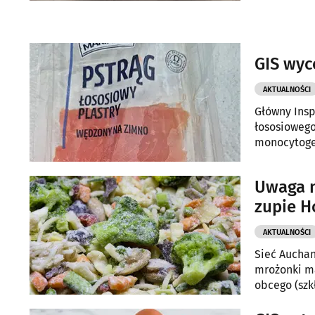
GIS wyc
AKTUALNOŚCI
Główny Insp
łososiowego
monocytoge
Uwaga n
zupie H
AKTUALNOŚCI
Sieć Auchan
mrożonki ma
obcego (szk