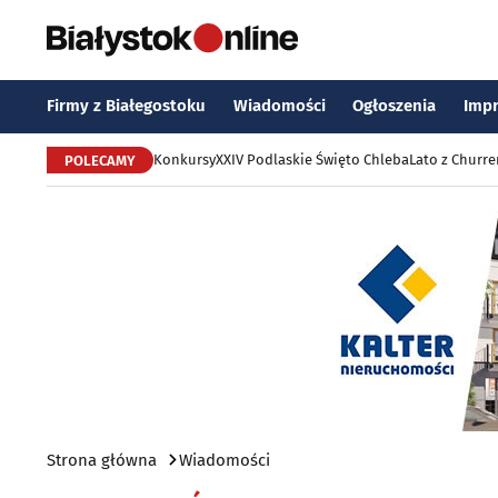
Firmy z Białegostoku
Wiadomości
Ogłoszenia
Imp
Konkursy
XXIV Podlaskie Święto Chleba
Lato z Churr
POLECAMY
Strona główna
Wiadomości