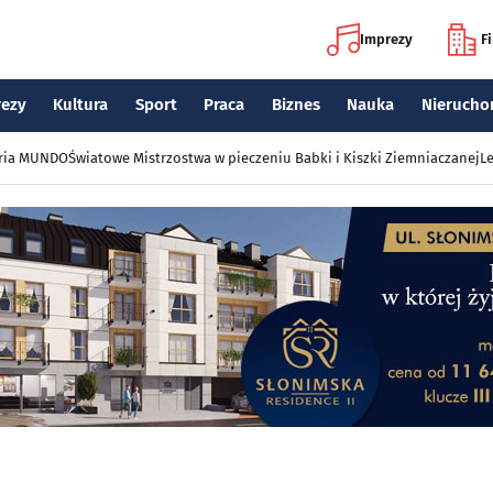
Imprezy
F
rezy
Kultura
Sport
Praca
Biznes
Nauka
Nierucho
eria MUNDO
Światowe Mistrzostwa w pieczeniu Babki i Kiszki Ziemniaczanej
Le