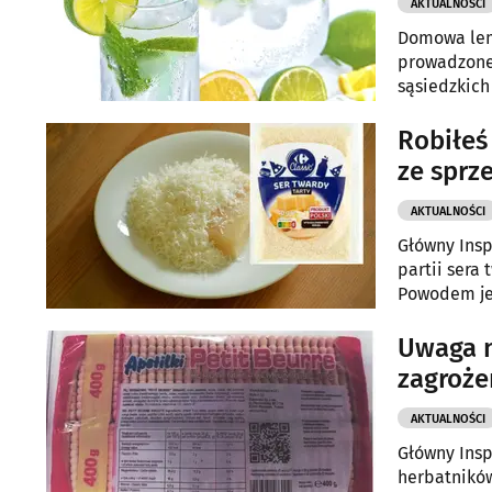
AKTUALNOŚCI
Domowa lemo
prowadzone 
sąsiedzkich
okazjonalna
warto pamię
Robiłeś
sprzedawców
ze sprz
AKTUALNOŚCI
Główny Insp
partii sera
Powodem jes
Uwaga n
zagroż
AKTUALNOŚCI
Główny Insp
herbatnik