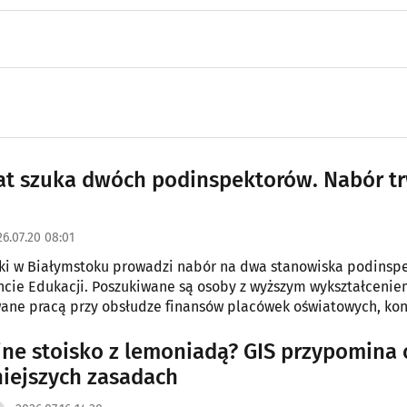
at szuka dwóch podinspektorów. Nabór t
6.07.20 08:01
ki w Białymstoku prowadzi nabór na dwa stanowiska podinsp
ie Edukacji. Poszukiwane są osoby z wyższym wykształcenie
ane pracą przy obsłudze finansów placówek oświatowych, kont
waniu dokumentacji urzędowej.
ne stoisko z lemoniadą? GIS przypomina 
iejszych zasadach