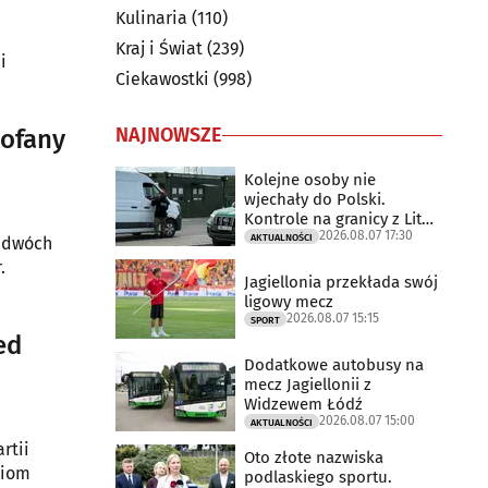
Kulinaria
(110)
Kraj i Świat
(239)
i
Ciekawostki
(998)
ści, ale
o
NAJNOWSZE
cofany
Kolejne osoby nie
wjechały do Polski.
Kontrole na granicy z Litwą
2026.08.07 17:30
trwają
AKTUALNOŚCI
a dwóch
.
Jagiellonia przekłada swój
ligowy mecz
2026.08.07 15:15
SPORT
ed
Dodatkowe autobusy na
mecz Jagiellonii z
Widzewem Łódź
2026.08.07 15:00
AKTUALNOŚCI
rtii
Oto złote nazwiska
ziom
podlaskiego sportu.