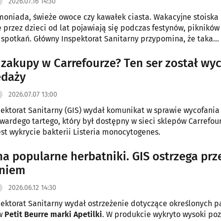
2026.07.16 14:30
niada, świeże owoce czy kawałek ciasta. Wakacyjne stoiska
przez dzieci od lat pojawiają się podczas festynów, pikników 
 spotkań. Główny Inspektorat Sanitarny przypomina, że taka
 sprzedaż nie wymaga zgody sanepidu ani rejestracji działalno
tać o kilku zasadach, które pomogą zadbać o bezpieczeństw
 zakupy w Carrefourze? Ten ser został wy
 i klientów.
edaży
2026.07.07 13:00
ektorat Sanitarny (GIS) wydał komunikat w sprawie wycofani
 twardego tartego, który był dostępny w sieci sklepów Carrefour
t wykrycie bakterii Listeria monocytogenes.
a popularne herbatniki. GIS ostrzega prz
eniem
2026.06.12 14:30
ektorat Sanitarny wydał ostrzeżenie dotyczące określonych pa
ów
Petit Beurre marki Apetilki
. W produkcie wykryto wysoki po