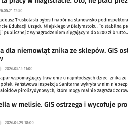
rta pracy w magistracie. Oto, ile płaci pre
6.05.21 12:50
adeusz Truskolaski ogłosił nabór na stanowisko podinspektor
ie Edukacji Urzędu Miejskiego w Białymstoku. To stabilna pr
ji publicznej z wynagrodzeniem sięgającym do 5200 zł brutto.
można składać do 29 maja 2026 r.
a dla niemowląt znika ze sklepów. GIS os
w
2026.05.15 11:00
apar wspomagający trawienie u najmłodszych dzieci znika ze
półek. Państwowa Inspekcja Sanitarna wykryła w nim niebezp
kaloidów pirolizydynowych, które mogą realnie zagrażać zdrow
lla w melisie. GIS ostrzega i wycofuje pro
2026.04.29 18:00