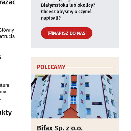
rażać
Białymstoku lub okolicy?
Chcesz abyśmy o czymś
napisali?
 Główny
NAPISZ DO NAS
atrucia
S
POLECAMY
utura
yny
ukty
Bifax Sp. z o.o.