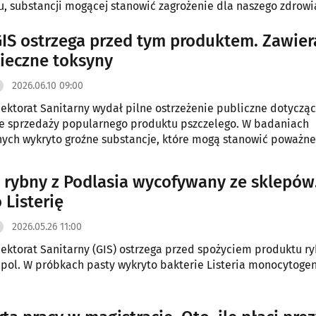
, substancji mogącej stanowić zagrożenie dla naszego zdrowi
GIS ostrzega przed tym produktem. Zawier
ieczne toksyny
2026.06.10 09:00
ektorat Sanitarny wydał pilne ostrzeżenie publiczne dotyczą
ze sprzedaży popularnego produktu pszczelego. W badaniach
nych wykryto groźne substancje, które mogą stanowić poważne
 konsumentów. Sprawdź, czy masz go w swojej kuchni.
 rybny z Podlasia wycofywany ze sklepów
 Listerię
2026.05.26 11:00
ektorat Sanitarny (GIS) ostrzega przed spożyciem produktu r
ol. W próbkach pasty wykryto bakterie Listeria monocytogen