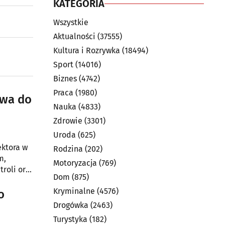
KATEGORIA
Wszystkie
Aktualności
(37555)
Kultura i Rozrywka
(18494)
Sport
(14016)
Biznes
(4742)
Praca
(1980)
rwa do
Nauka
(4833)
Zdrowie
(3301)
Uroda
(625)
ektora w
Rodzina
(202)
m,
Motoryzacja
(769)
roli oraz
Dom
(875)
Kryminalne
(4576)
o
Drogówka
(2463)
Turystyka
(182)