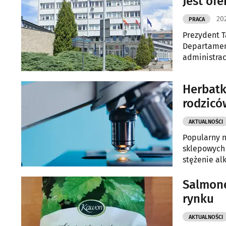
Jest ofe
202
PRACA
Prezydent T
Departamenc
administrac
Zgłoszenia 
Herbatk
rodzicó
AKTUALNOŚCI
Popularny n
sklepowych 
stężenie al
niemowląt.
Salmone
rynku
AKTUALNOŚCI