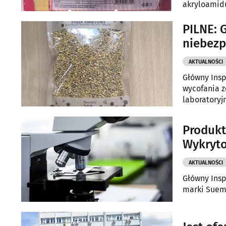
akryloamidu
PILNE: 
niebezp
AKTUALNOŚCI
Główny Insp
wycofania 
laboratoryj
dla zdrowia
Produkt
Wykryto
AKTUALNOŚCI
Główny Insp
marki Suemp