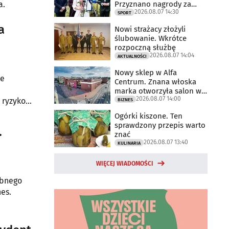
Przyznano nagrody za
a.
2026.08.07 14:30
2025 rok
SPORT
a
Nowi strażacy złożyli
ślubowanie. Wkrótce
rozpoczną służbę
2026.08.07 14:04
AKTUALNOŚCI
Nowy sklep w Alfa
ce
Centrum. Znana włoska
marka otworzyła salon w
2026.08.07 14:00
Białymstoku
 ryzyko
BIZNES
Ogórki kiszone. Ten
sprawdzony przepis warto
.
znać
2026.08.07 13:40
KULINARIA
WIĘCEJ WIADOMOŚCI
ybnego
es.