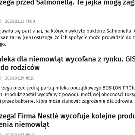
rzega przed Salmonellą. Te jajka mogą zag
2026.02.23 11:00
jawiła się partia jaj, na których wykryto bakterie Salmonella.
 Sanitarny (GIS) ostrzega, że ich spożycie może prowadzić do z
go.
mleka dla niemowląt wycofana z rynku. GI
 do rodziców
2026.01.29 16:20
trzega przed jedną partią mleka początkowego BEBILON PROf
1. Produkt został wycofany z powodu możliwej obecności toks
 przez bakterie, która może stanowić zagrożenie dla zdrowia
rzega! Firma Nestlé wycofuje kolejne prod
enia niemowląt