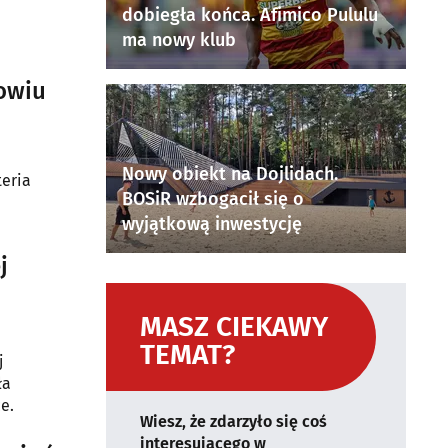
dobiegła końca. Afimico Pululu
ma nowy klub
rowiu
Nowy obiekt na Dojlidach.
teria
BOSiR wzbogacił się o
wyjątkową inwestycję
j
MASZ CIEKAWY
TEMAT?
j
ła
e.
Wiesz, że zdarzyło się coś
interesującego w