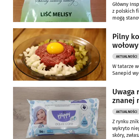
Główny Insp
z polskich 
mogą stanow
Pilny k
wołowym
AKTUALNOŚCI
W tatarze 
Sanepid wyd
Uwaga r
znanej 
AKTUALNOŚCI
Z rynku zni
wykryto nie
skóry, zwła