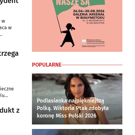
zydent
a w
aca w
trzega
POPULARNE
ieczne
iu
Podlasianka najpiękniejszą
Polką. Wiktoria Ptak zdobyła
dukt z
koronę Miss Polski 2026