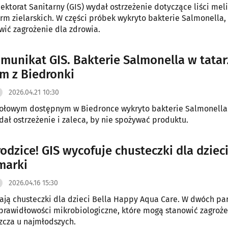
ektorat Sanitarny (GIS) wydał ostrzeżenie dotyczące liści meli
firm zielarskich. W części próbek wykryto bakterie Salmonella,
ić zagrożenie dla zdrowia.
omunikat GIS. Bakterie Salmonella w tatar
 z Biedronki
2026.04.21 10:30
wołowym dostępnym w Biedronce wykryto bakterie Salmonella
ał ostrzeżenie i zaleca, by nie spożywać produktu.
odzice! GIS wycofuje chusteczki dla dziec
marki
2026.04.16 15:30
kają chusteczki dla dzieci Bella Happy Aqua Care. W dwóch pa
prawidłowości mikrobiologiczne, które mogą stanowić zagroże
szcza u najmłodszych.