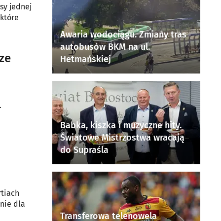
sy jednej
 które
Awaria wodociągu. Zmiany tras
autobusów BKM na ul.
ze
Hetmańskiej
.
Babka, kiszka i muzyczne hity.
Światowe Mistrzostwa wracają
i
do Supraśla
rtiach
nie dla
Transferowa telenowela