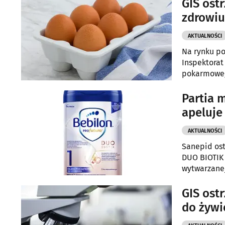
GIS ost
zdrowiu
AKTUALNOŚCI
Na rynku po
Inspektorat
pokarmowe
Partia 
apeluje
AKTUALNOŚCI
Sanepid os
DUO BIOTIK 
wytwarzanej
niemowląt.
GIS ost
do żywi