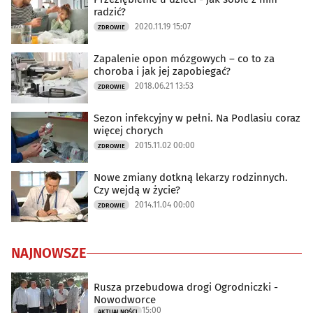
radzić?
2020.11.19 15:07
ZDROWIE
Zapalenie opon mózgowych – co to za
choroba i jak jej zapobiegać?
2018.06.21 13:53
ZDROWIE
Sezon infekcyjny w pełni. Na Podlasiu coraz
więcej chorych
2015.11.02 00:00
ZDROWIE
Nowe zmiany dotkną lekarzy rodzinnych.
Czy wejdą w życie?
2014.11.04 00:00
ZDROWIE
NAJNOWSZE
Rusza przebudowa drogi Ogrodniczki -
Nowodworce
15:00
AKTUALNOŚCI