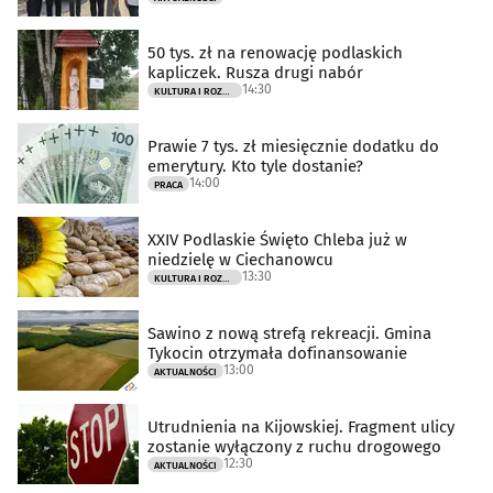
50 tys. zł na renowację podlaskich
kapliczek. Rusza drugi nabór
14:30
KULTURA I ROZRYWKA
Prawie 7 tys. zł miesięcznie dodatku do
emerytury. Kto tyle dostanie?
14:00
PRACA
XXIV Podlaskie Święto Chleba już w
niedzielę w Ciechanowcu
13:30
KULTURA I ROZRYWKA
Sawino z nową strefą rekreacji. Gmina
Tykocin otrzymała dofinansowanie
13:00
AKTUALNOŚCI
Utrudnienia na Kijowskiej. Fragment ulicy
zostanie wyłączony z ruchu drogowego
12:30
AKTUALNOŚCI