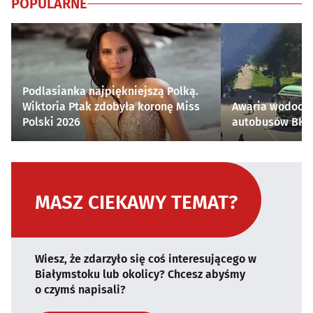
POPULARNE
Podlasianka najpiękniejszą Polką.
Wiktoria Ptak zdobyła koronę Miss
Awaria wodocią
Polski 2026
autobusów BKM 
MASZ CIEKAWY TEMAT?
Wiesz, że zdarzyło się coś interesującego w
Białymstoku lub okolicy? Chcesz abyśmy
o czymś napisali?