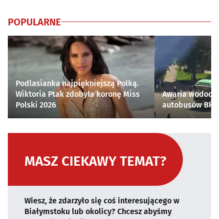
POPULARNE
Podlasianka najpiękniejszą Polką.
Wiktoria Ptak zdobyła koronę Miss
Awaria wodocią
Polski 2026
autobusów BKM 
MASZ CIEKAWY TEMAT?
Wiesz, że zdarzyło się coś interesującego w
Białymstoku lub okolicy? Chcesz abyśmy