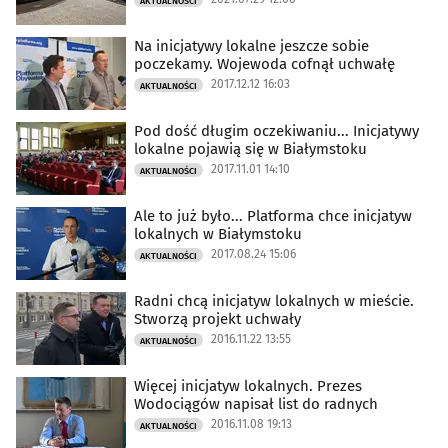
AKTUALNOŚCI
Na inicjatywy lokalne jeszcze sobie
poczekamy. Wojewoda cofnął uchwałę
2017.12.12 16:03
AKTUALNOŚCI
Pod dość długim oczekiwaniu... Inicjatywy
lokalne pojawią się w Białymstoku
2017.11.01 14:10
AKTUALNOŚCI
Ale to już było... Platforma chce inicjatyw
lokalnych w Białymstoku
2017.08.24 15:06
AKTUALNOŚCI
Radni chcą inicjatyw lokalnych w mieście.
Stworzą projekt uchwały
2016.11.22 13:55
AKTUALNOŚCI
Więcej inicjatyw lokalnych. Prezes
Wodociągów napisał list do radnych
2016.11.08 19:13
AKTUALNOŚCI