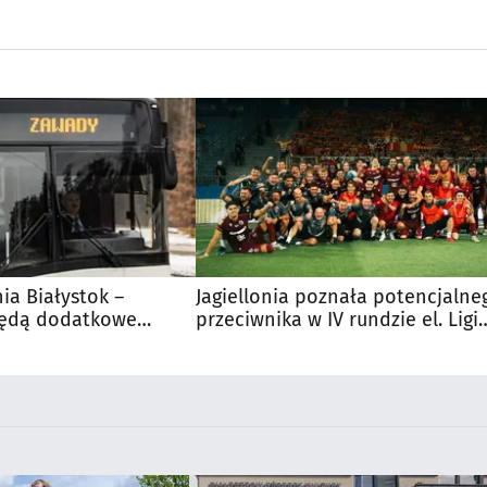
nia Białystok –
Jagiellonia poznała potencjalne
Będą dodatkowe
przeciwnika w IV rundzie el. Ligi
 kibiców
Europy