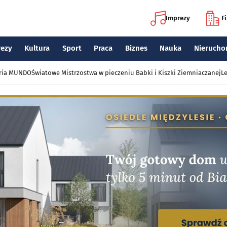
Imprezy
F
rezy
Kultura
Sport
Praca
Biznes
Nauka
Nierucho
eria MUNDO
Światowe Mistrzostwa w pieczeniu Babki i Kiszki Ziemniaczanej
Le