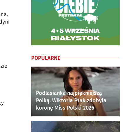
żna.
żdym
POPULARNE
zie
Podlasianka najpiękniejszą
Polką. Wiktoria Ptak zdobyła
cy
koronę Miss Polski 2026