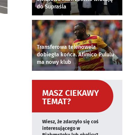
do Supraśla
Transferowa telenowela
dobiegła końca. Afimico Pululu
ma nowy klub
MASZ CIEKAWY
TEMAT?
Wiesz, że zdarzyło się coś
interesującego w
Białymstoku lub okolicy?