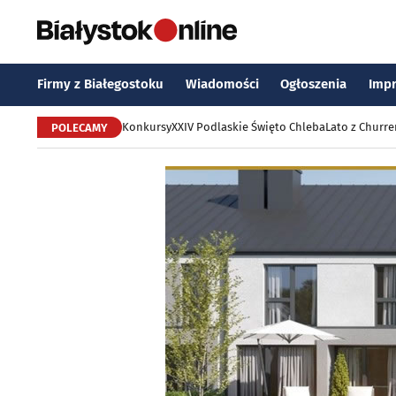
Firmy z Białegostoku
Wiadomości
Ogłoszenia
Imp
Konkursy
XXIV Podlaskie Święto Chleba
Lato z Churr
POLECAMY