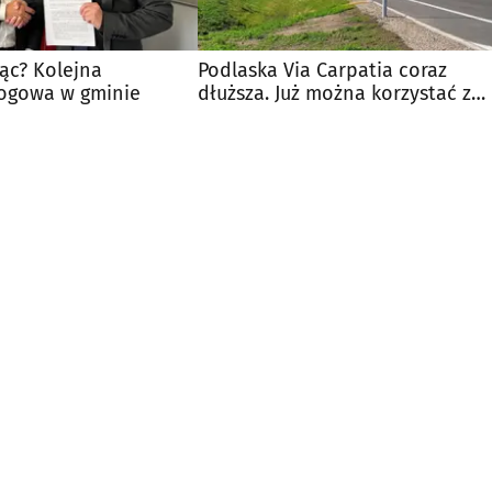
iąc? Kolejna
Podlaska Via Carpatia coraz
rogowa w gminie
dłuższa. Już można korzystać z
nowego odcinka S19