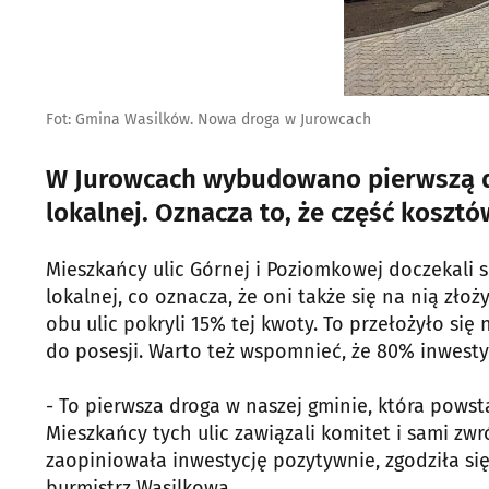
Fot: Gmina Wasilków. Nowa droga w Jurowcach
W Jurowcach wybudowano pierwszą d
lokalnej. Oznacza to, że część kosztó
Mieszkańcy ulic Górnej i Poziomkowej doczekali 
lokalnej, co oznacza, że oni także się na nią zło
obu ulic pokryli 15% tej kwoty. To przełożyło si
do posesji. Warto też wspomnieć, że 80% inwest
- To pierwsza droga w naszej gminie, która powst
Mieszkańcy tych ulic zawiązali komitet i sami zw
zaopiniowała inwestycję pozytywnie, zgodziła się
burmistrz Wasilkowa.