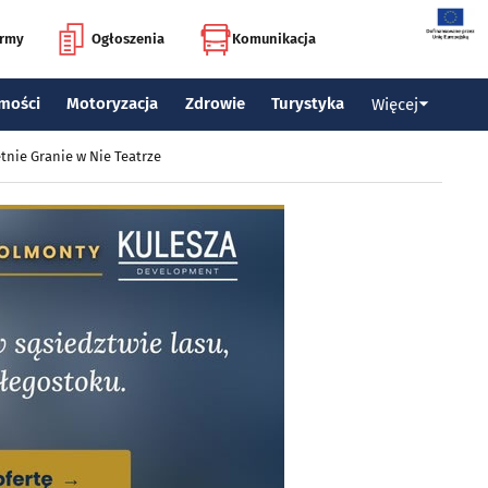
irmy
Ogłoszenia
Komunikacja
mości
Motoryzacja
Zdrowie
Turystyka
Więcej
tnie Granie w Nie Teatrze