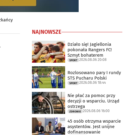
szkańcy
NAJNOWSZE
-
Działo się! Jagiellonia
pokonała Rangers FC!
Szmyt bohaterem
2026.08.06 20:08
SPORT
Rozlosowano pary I rundy
STS Pucharu Polski
2026.08.06 18:44
SPORT
Nie płać za pomoc przy
decyzji o wsparciu. Urząd
ostrzega
2026.08.06 16:00
ZDROWIE
45 osób otrzyma wsparcie
asystentów. Jest unijne
dofinansowanie