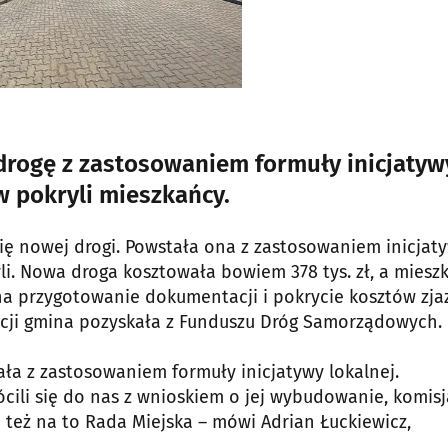
rogę z zastosowaniem formuły inicjatyw
w pokryli mieszkańcy.
się nowej drogi. Powstała ona z zastosowaniem inicjat
żyli. Nowa droga kosztowała bowiem 378 tys. zł, a miesz
ę na przygotowanie dokumentacji i pokrycie kosztów zj
ycji gmina pozyskała z Funduszu Dróg Samorządowych.
ała z zastosowaniem formuły inicjatywy lokalnej.
rócili się do nas z wnioskiem o jej wybudowanie, komisj
 też na to Rada Miejska – mówi Adrian Łuckiewicz,