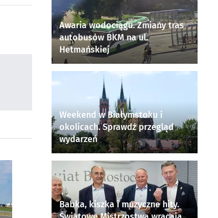
Awaria wodociągu. Zmiany tras
autobusów BKM na ul.
Hetmańskiej
Weekend w Białymstoku i
okolicach. Sprawdź przegląd
wydarzeń
Babka, kiszka i muzyczne hity.
Światowe Mistrzostwa wracają