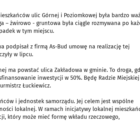
ieszkańców ulic Górnej i Poziomkowej była bardzo wa
roga – żwirowo - gruntowa była ciągle rozmywana po ka
spadek w tym miejscu.
wa podpisał z firmą As-Bud umowę na realizację tej
czyły w lipcu.
lnej ma powstać ulica Zakładowa w gminie. To droga, gd
 sfinansowanie inwestycji w 50%. Będę Radzie Miejskiej
urmistrz Łuckiewicz.
ńców i jednostek samorządu. Jej celem jest wspólne
ności lokalnej. W ramach inicjatywy lokalnej mieszkań
zacji, który może mieć formę wkładu rzeczowego,