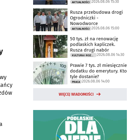
2026.08.06 15:30
AKTUALNOŚCI
Rusza przebudowa drogi
Ogrodniczki -
Nowodworce
2026.08.06 15:00
AKTUALNOŚCI
50 tys. zł na renowację
podlaskich kapliczek.
y
Rusza drugi nabór
2026.08.06 14:30
KULTURA I ROZRYWKA
Prawie 7 tys. zł miesięcznie
dodatku do emerytury. Kto
tyle dostanie?
ywy
2026.08.06 14:00
PRACA
kańcy
azdów
WIĘCEJ WIADOMOŚCI
a