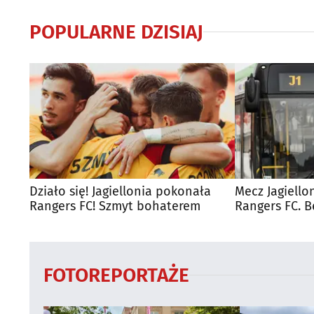
POPULARNE DZISIAJ
Działo się! Jagiellonia pokonała
Mecz Jagiello
Rangers FC! Szmyt bohaterem
Rangers FC. 
autobusy dla
FOTOREPORTAŻE