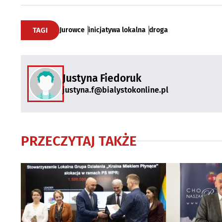
TAGI
Jurowce
inicjatywa lokalna
droga
Justyna Fiedoruk
justyna.f@bialystokonline.pl
PRZECZYTAJ TAKŻE