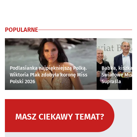
POPULARNE
Podlasianka najpiękniejszą Polką.
Babka, kiszka i
Wiktoria Ptak zdobyła koronę Miss
Światowe Mistr
Polski 2026
Supraśla
MASZ CIEKAWY TEMAT?