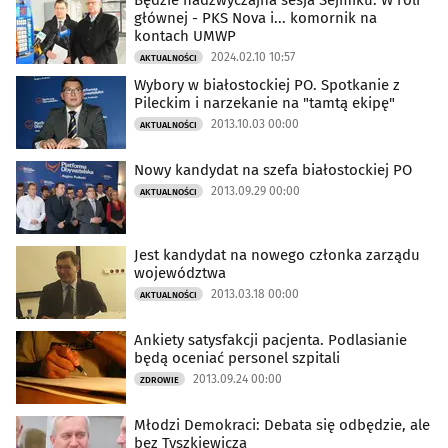
Będzie nadzwyczajna sesja Sejmiku. W roli
głównej - PKS Nova i... komornik na
kontach UMWP
2024.02.10 10:57
AKTUALNOŚCI
Wybory w białostockiej PO. Spotkanie z
Pileckim i narzekanie na "tamtą ekipę"
2013.10.03 00:00
AKTUALNOŚCI
Nowy kandydat na szefa białostockiej PO
2013.09.29 00:00
AKTUALNOŚCI
Jest kandydat na nowego członka zarządu
województwa
2013.03.18 00:00
AKTUALNOŚCI
Ankiety satysfakcji pacjenta. Podlasianie
będą oceniać personel szpitali
2013.09.24 00:00
ZDROWIE
Młodzi Demokraci: Debata się odbędzie, ale
bez Tyszkiewicza