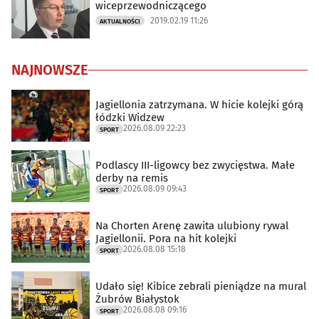
wiceprzewodniczącego
2019.02.19 11:26
AKTUALNOŚCI
NAJNOWSZE
Jagiellonia zatrzymana. W hicie kolejki górą
łódzki Widzew
2026.08.09 22:23
SPORT
Podlascy III-ligowcy bez zwycięstwa. Małe
derby na remis
2026.08.09 09:43
SPORT
Na Chorten Arenę zawita ulubiony rywal
Jagiellonii. Pora na hit kolejki
2026.08.08 15:18
SPORT
Udało się! Kibice zebrali pieniądze na mural
Żubrów Białystok
2026.08.08 09:16
SPORT