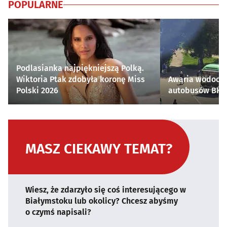
POPULARNE
Podlasianka najpiękniejszą Polką.
Wiktoria Ptak zdobyła koronę Miss
Awaria wodocią
Polski 2026
autobusów BKM 
MASZ CIEKAWY TEMAT?
Wiesz, że zdarzyło się coś interesującego w
Białymstoku lub okolicy? Chcesz abyśmy
o czymś napisali?