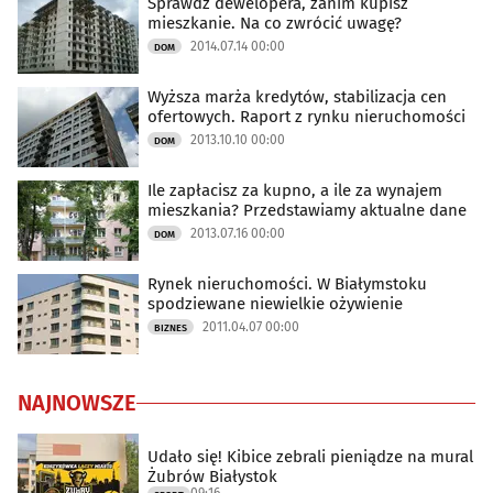
Sprawdź dewelopera, zanim kupisz
mieszkanie. Na co zwrócić uwagę?
2014.07.14 00:00
DOM
Wyższa marża kredytów, stabilizacja cen
ofertowych. Raport z rynku nieruchomości
2013.10.10 00:00
DOM
Ile zapłacisz za kupno, a ile za wynajem
mieszkania? Przedstawiamy aktualne dane
2013.07.16 00:00
DOM
Rynek nieruchomości. W Białymstoku
spodziewane niewielkie ożywienie
2011.04.07 00:00
BIZNES
NAJNOWSZE
Udało się! Kibice zebrali pieniądze na mural
Żubrów Białystok
09:16