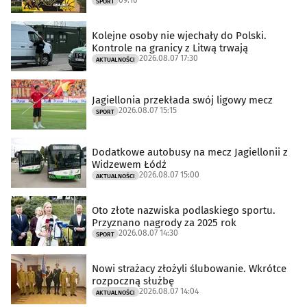
SPORT
Kolejne osoby nie wjechały do Polski.
Kontrole na granicy z Litwą trwają
2026.08.07 17:30
AKTUALNOŚCI
Jagiellonia przekłada swój ligowy mecz
2026.08.07 15:15
SPORT
Dodatkowe autobusy na mecz Jagiellonii z
Widzewem Łódź
2026.08.07 15:00
AKTUALNOŚCI
Oto złote nazwiska podlaskiego sportu.
Przyznano nagrody za 2025 rok
2026.08.07 14:30
SPORT
Nowi strażacy złożyli ślubowanie. Wkrótce
rozpoczną służbę
2026.08.07 14:04
AKTUALNOŚCI