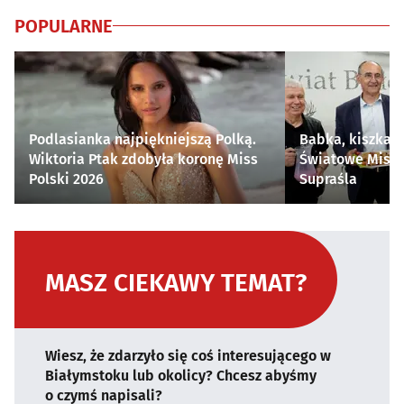
POPULARNE
Podlasianka najpiękniejszą Polką.
Babka, kiszka i
Wiktoria Ptak zdobyła koronę Miss
Światowe Mistr
Polski 2026
Supraśla
MASZ CIEKAWY TEMAT?
Wiesz, że zdarzyło się coś interesującego w
Białymstoku lub okolicy? Chcesz abyśmy
o czymś napisali?