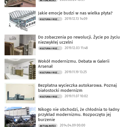
AKTUALNOŚCI
Jakie emocje budzi w nas wielka płyta?
2019.12.13 14:09
KULTURA I ROZRYWKA
Do zobaczenia po rewolucji. Życie po życiu
niezwykłej uczelni
2019.12.03 11:48
KULTURA I ROZRYWKA
Wokół modernizmu. Debata w Galerii
Arsenał
2019.11.19 13:25
KULTURA I ROZRYWKA
Bezpłatna wycieczka autokarowa. Poznaj
białostocki modernizm
2019.11.07 10:02
KULTURA I ROZRYWKA
Nikogo nie obchodzi, że chłodnia to ładny
przykład modernizmu. Rozpoczęto jej
burzenie
2014.04.09 00:00
AKTUALNOŚCI