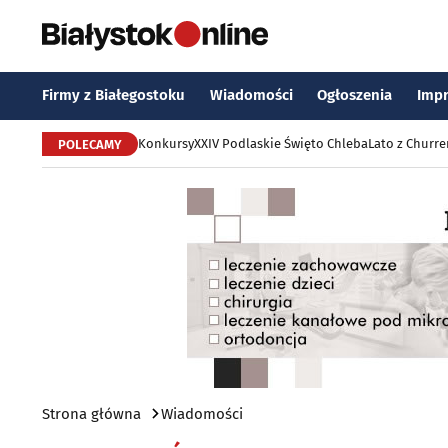
Firmy z Białegostoku
Wiadomości
Ogłoszenia
Imp
Konkursy
XXIV Podlaskie Święto Chleba
Lato z Churr
POLECAMY
Strona główna
Wiadomości