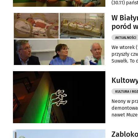
(30.11) pań
jakie ich sp
W Biały
poród w
AKTUALNOŚCI
We wtorek (
przyszły cz
Suwałk. To 
podlaskiego
Kultowy
KULTURA I RO
Neony w prz
demontowane
nawet Muzeu
znów zaświe
Zabloko