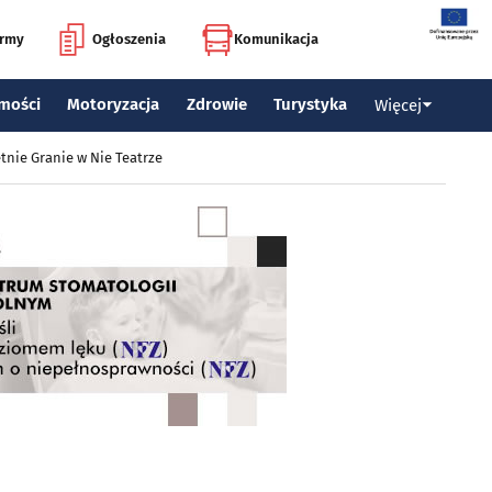
irmy
Ogłoszenia
Komunikacja
mości
Motoryzacja
Zdrowie
Turystyka
Więcej
tnie Granie w Nie Teatrze