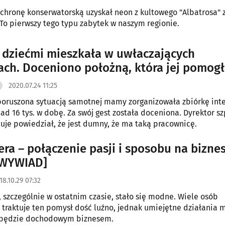
chronę konserwatorską uzyskał neon z kultowego "Albatrosa" 
To pierwszy tego typu zabytek w naszym regionie.
 dziećmi mieszkała w uwłaczających
ch. Doceniono położną, która jej pomog
2020.07.24 11:25
poruszona sytuacją samotnej mamy zorganizowała zbiórkę int
ad 16 tys. w dobę. Za swój gest została doceniona. Dyrektor sz
uje powiedział, że jest dumny, że ma taką pracownicę.
era – połączenie pasji i sposobu na bizne
[WYWIAD]
18.10.29 07:32
 szczególnie w ostatnim czasie, stało się modne. Wiele osób
traktuje ten pomysł dość luźno, jednak umiejętne działania 
e będzie dochodowym biznesem.