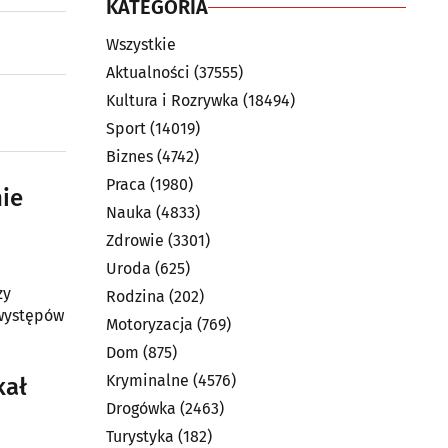
KATEGORIA
Wszystkie
Aktualności
(37555)
Kultura i Rozrywka
(18494)
Sport
(14019)
Biznes
(4742)
Praca
(1980)
ie
Nauka
(4833)
Zdrowie
(3301)
Uroda
(625)
zy
Rodzina
(202)
 występów
Motoryzacja
(769)
Dom
(875)
Kryminalne
(4576)
kał
Drogówka
(2463)
Turystyka
(182)