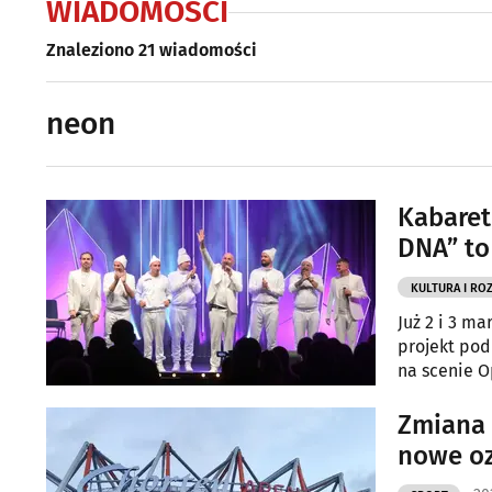
WIADOMOŚCI
Znaleziono 21 wiadomości
neon
Kabaret
DNA” to
KULTURA I RO
Już 2 i 3 m
projekt pod
na scenie O
Zmiana 
nowe o