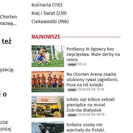
Kulinaria
(110)
Kraj i Świat
(239)
"Chorten
Ciekawostki
(998)
 nazwą
NAJNOWSZE
 też
Podlascy III-ligowcy bez
zwycięstwa. Małe derby na
remis
09:43
SPORT
yzację.
Na Chorten Arenę zawita
ulubiony rywal Jagiellonii.
Pora na hit kolejki
2026.08.08 15:18
SPORT
i o
Udało się! Kibice zebrali
pieniądze na mural
Żubrów Białystok
2026.08.08 09:16
SPORT
 USK
Kolejne osoby nie
zisiaj
wjechały do Polski.