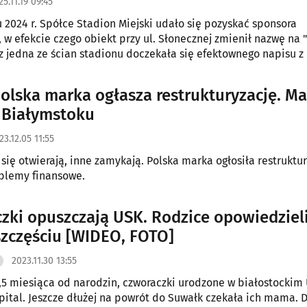
25.11.19 09:45
 2024 r. Spółce Stadion Miejski udało się pozyskać sponsora
, w efekcie czego obiekt przy ul. Słonecznej zmienił nazwę na 
az jedna ze ścian stadionu doczekała się efektownego napisu z
areny.
olska marka ogłasza restrukturyzację. Ma
 Białymstoku
23.12.05 11:55
 się otwierają, inne zamykają. Polska marka ogłosiła restruktur
blemy finansowe.
zki opuszczają USK. Rodzice opowiedziel
zczęściu [WIDEO, FOTO]
2023.11.30 13:55
,5 miesiąca od narodzin, czworaczki urodzone w białostockim
pital. Jeszcze dłużej na powrót do Suwałk czekała ich mama. D