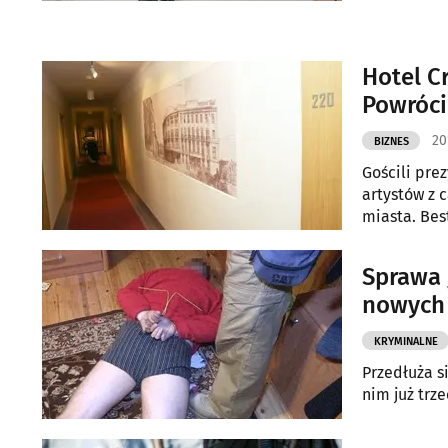
Hotel C
Powróci
20
BIZNES
Gościli pre
artystów z 
miasta. Best
Sprawa 
nowych 
KRYMINALNE
Przedłuża s
nim już trze