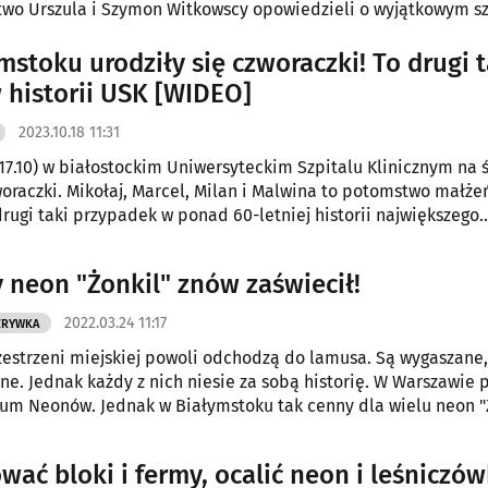
stwo Urszula i Szymon Witkowscy opowiedzieli o wyjątkowym s
otkało.
mstoku urodziły się czworaczki! To drugi t
 historii USK [WIDEO]
2023.10.18 11:31
17.10) w białostockim Uniwersyteckim Szpitalu Klinicznym na 
woraczki. Mikołaj, Marcel, Milan i Malwina to potomstwo małże
drugi taki przypadek w ponad 60-letniej historii największego
 szpitala.
 neon "Żonkil" znów zaświecił!
2022.03.24 11:17
ZRYWKA
estrzeni miejskiej powoli odchodzą do lamusa. Są wygaszane,
. Jednak każdy z nich niesie za sobą historię. W Warszawie 
m Neonów. Jednak w Białymstoku tak cenny dla wielu neon "
cił.
wać bloki i fermy, ocalić neon i leśniczów