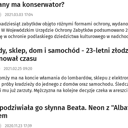
lany ma konserwator?
2021.03.03 17:04
kadziesiąt zabytków objęto różnymi formami ochrony, wydano
i. W Wojewódzkim Urzędzie Ochrony Zabytków podsumowano 20
ię w ochronie podlaskiego dziedzictwa kulturowego w nadcho
?
y, sklep, dom i samochód - 23-letni złodz
nował czasu
2021.02.25 09:20
Łomży ma na koncie włamania do lombardów, sklepu z elektron
e próby kradzieży do jednego z domów oraz samochodu. Śledc
i mu już zarzuty. Mężczyzna na kolejne decyzje czeka w areszci
podziwiała go słynna Beata. Neon z "Alba
iem
2020.11.23 17:39