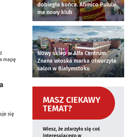
dobiegła końca. Afimico Pululu
ma nowy klub
z
Nowy sklep w Alfa Centrum.
e w mapę
Znana włoska marka otworzyła
salon w Białymstoku
a
MASZ CIEKAWY
TEMAT?
uje się
Wiesz, że zdarzyło się coś
interesującego w