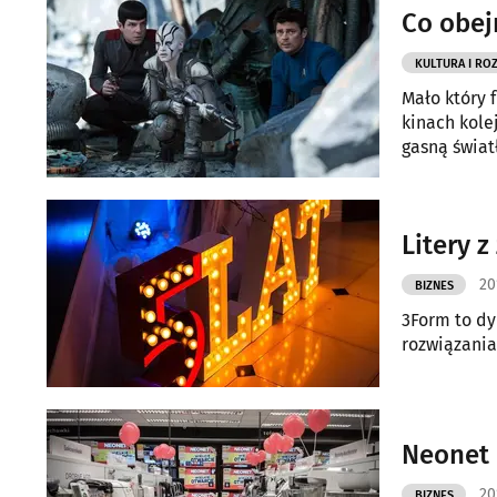
Co obej
KULTURA I RO
Mało który f
kinach kole
gasną światł
Litery 
20
BIZNES
3Form to dy
rozwiązania
Neonet 
20
BIZNES