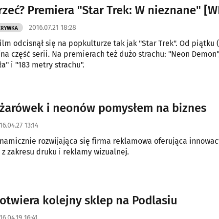
rzeć? Premiera "Star Trek: W nieznane" [
2016.07.21 18:28
ZRYWKA
ilm odcisnął się na popkulturze tak jak "Star Trek". Od piątku (
jna część serii. Na premierach też dużo strachu: "Neon Demon"
a" i "183 metry strachu".
z żarówek i neonów pomysłem na biznes
16.04.27 13:14
namicznie rozwijająca się firma reklamowa oferująca innowac
 z zakresu druku i reklamy wizualnej.
otwiera kolejny sklep na Podlasiu
16.04.19 16:41