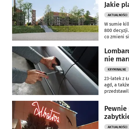
Jakie p
AKTUALNOŚCI
W sumie kil
800 decyzj
co zmieni s
miesiącach
Lombard
nie mar
KRYMINALNE
23-latek z 
agd, a takż
przedstawil
Pewnie 
zabytk
AKTUALNOŚCI