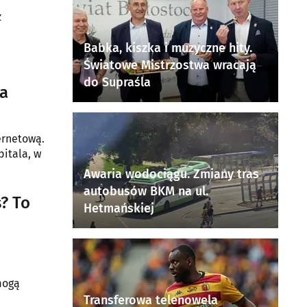
z
Babka, kiszka i muzyczne hity.
Światowe Mistrzostwa wracają
do Supraśla
ła
ernetową.
pitala, w
Awaria wodociągu. Zmiany tras
autobusów BKM na ul.
s? To
Hetmańskiej
mogą
Transferowa telenowela