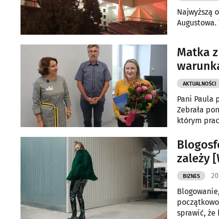
Najwyższą o
Augustowa. 
Matka z
warunka
AKTUALNOŚCI
Pani Paula 
Zebrała pon
którym prac
Blogosf
zależy 
20
BIZNES
Blogowanie,
początkowo 
sprawić, ż