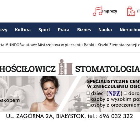
Imprezy
F
rezy
Kultura
Sport
Praca
Biznes
Nauka
Nierucho
eria MUNDO
Światowe Mistrzostwa w pieczeniu Babki i Kiszki Ziemniaczanej
Le