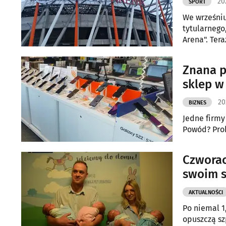
20
SPORT
We wrześniu
tytularnego
Arena". Ter
piłkarskiej 
Znana p
sklep w
20
BIZNES
Jedne firmy
Powód? Pro
Czworac
swoim s
AKTUALNOŚCI
Po niemal 1
opuszczą sz