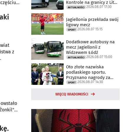
Kontrole na granicy z Litwą
zczęściu
2026.08.07 17:30
trwają
AKTUALNOŚCI
aki
Jagiellonia przekłada swój
ligowy mecz
2026.08.07 15:15
SPORT
Dodatkowe autobusy na
świat
mecz Jagiellonii z
ństwa z
Widzewem Łódź
2026.08.07 15:00
AKTUALNOŚCI
Oto złote nazwiska
podlaskiego sportu.
Przyznano nagrody za
2026.08.07 14:30
2025 rok
SPORT
WIĘCEJ WIADOMOŚCI
powstało
Żonkil"
kę.