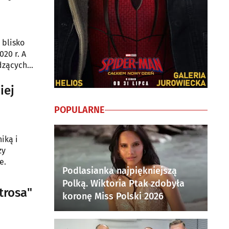
 blisko
20 r. A
dzących
iej
POPULARNE
iką i
zy
e.
Podlasianka najpiękniejszą
Polką. Wiktoria Ptak zdobyła
trosa"
koronę Miss Polski 2026