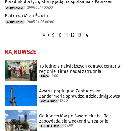
Poradnik dla tych, którzy jadą na spotkania z Papieżem
2006.05.17 00:00
AKTUALNOŚCI
Piątkowa Msza Święta
2005.04.06 00:00
AKTUALNOŚCI
9
10
11
12
13
14
NAJNOWSZE
To jedno z największych contact center w
regionie. Firma nadal zatrudnia
11:00
PRACA
Awaria prądu pod Zabłudowem.
Żandarmeria sprawdza udział śmigłowca
10:00
AKTUALNOŚCI
Od koncertów po święto chleba. Tak
zapowiada się weekend w regionie
09:09
KULTURA I ROZRYWKA