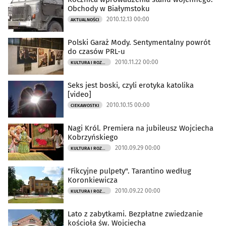
Obchody w Białymstoku
2010.12.13 00:00
AKTUALNOŚCI
Polski Garaż Mody. Sentymentalny powrót
do czasów PRL-u
2010.11.22 00:00
KULTURA I ROZRYWKA
Seks jest boski, czyli erotyka katolika
[video]
2010.10.15 00:00
CIEKAWOSTKI
Nagi Król. Premiera na jubileusz Wojciecha
Kobrzyńskiego
2010.09.29 00:00
KULTURA I ROZRYWKA
"Fikcyjne pulpety". Tarantino według
Koronkiewicza
2010.09.22 00:00
KULTURA I ROZRYWKA
Lato z zabytkami. Bezpłatne zwiedzanie
kościoła św. Wojciecha