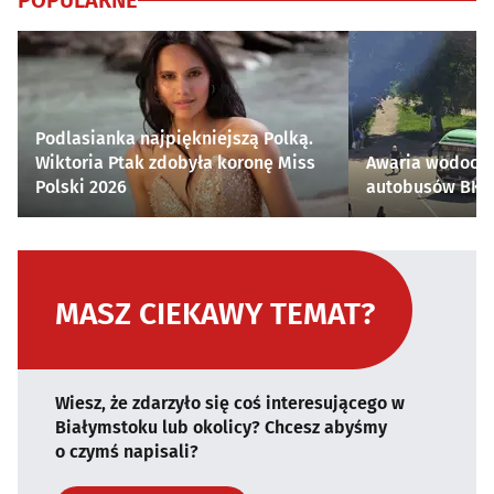
POPULARNE
Podlasianka najpiękniejszą Polką.
Wiktoria Ptak zdobyła koronę Miss
Awaria wodocią
Polski 2026
autobusów BKM 
MASZ CIEKAWY TEMAT?
Wiesz, że zdarzyło się coś interesującego w
Białymstoku lub okolicy? Chcesz abyśmy
o czymś napisali?