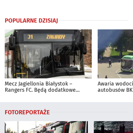
POPULARNE DZISIAJ
Mecz Jagiellonia Białystok –
Awaria wodoci
Rangers FC. Będą dodatkowe
autobusów BKM
autobusy dla kibiców
FOTOREPORTAŻE