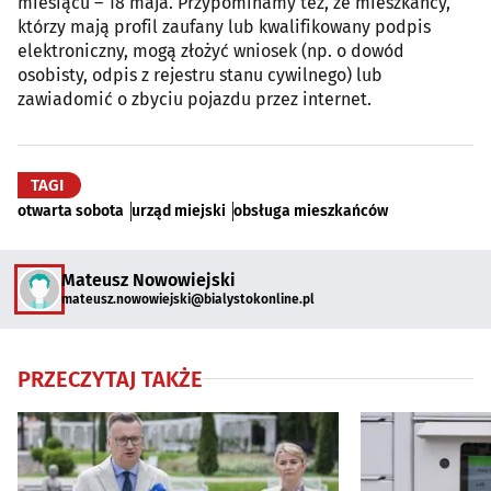
miesiącu – 18 maja. Przypominamy też, że mieszkańcy,
którzy mają profil zaufany lub kwalifikowany podpis
elektroniczny, mogą złożyć wniosek (np. o dowód
osobisty, odpis z rejestru stanu cywilnego) lub
zawiadomić o zbyciu pojazdu przez internet.
TAGI
otwarta sobota
urząd miejski
obsługa mieszkańców
Mateusz Nowowiejski
mateusz.nowowiejski@bialystokonline.pl
PRZECZYTAJ TAKŻE