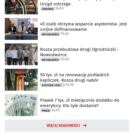
Urząd ostrzega
16:00
ZDROWIE
45 osób otrzyma wsparcie asystentów. Jest
unijne dofinansowanie
15:30
AKTUALNOŚCI
Rusza przebudowa drogi Ogrodniczki -
Nowodworce
15:00
AKTUALNOŚCI
50 tys. zł na renowację podlaskich
kapliczek. Rusza drugi nabór
14:30
KULTURA I ROZRYWKA
Prawie 7 tys. zł miesięcznie dodatku do
emerytury. Kto tyle dostanie?
14:00
PRACA
WIĘCEJ WIADOMOŚCI