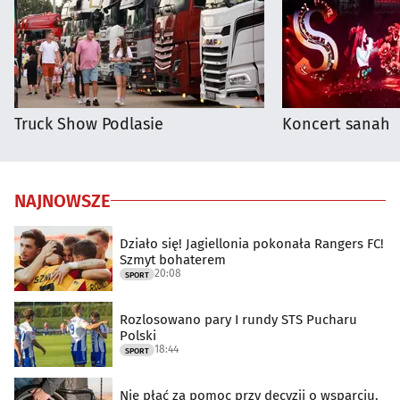
Truck Show Podlasie
Koncert sanah
NAJNOWSZE
Działo się! Jagiellonia pokonała Rangers FC!
Szmyt bohaterem
20:08
SPORT
Rozlosowano pary I rundy STS Pucharu
Polski
18:44
SPORT
Nie płać za pomoc przy decyzji o wsparciu.