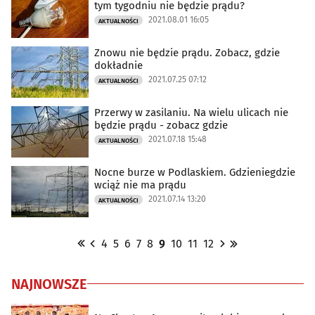
tym tygodniu nie będzie prądu?
2021.08.01 16:05
AKTUALNOŚCI
Znowu nie będzie prądu. Zobacz, gdzie
dokładnie
2021.07.25 07:12
AKTUALNOŚCI
Przerwy w zasilaniu. Na wielu ulicach nie
będzie prądu - zobacz gdzie
2021.07.18 15:48
AKTUALNOŚCI
Nocne burze w Podlaskiem. Gdzieniegdzie
wciąż nie ma prądu
2021.07.14 13:20
AKTUALNOŚCI
4
5
6
7
8
9
10
11
12
NAJNOWSZE