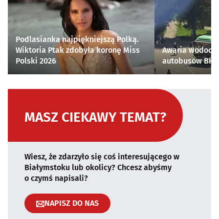
Podlasianka najpiękniejszą Polką.
Wiktoria Ptak zdobyła koronę Miss
Awaria wodocią
Polski 2026
autobusów BKM 
MASZ CIEKAWY TEMAT?
Wiesz, że zdarzyło się coś interesującego w
Białymstoku lub okolicy? Chcesz abyśmy
o czymś napisali?
NAPISZ DO NAS