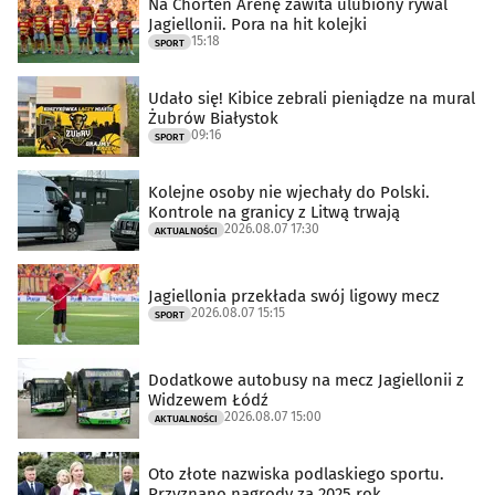
Na Chorten Arenę zawita ulubiony rywal
Jagiellonii. Pora na hit kolejki
15:18
SPORT
Udało się! Kibice zebrali pieniądze na mural
Żubrów Białystok
09:16
SPORT
Kolejne osoby nie wjechały do Polski.
Kontrole na granicy z Litwą trwają
2026.08.07 17:30
AKTUALNOŚCI
Jagiellonia przekłada swój ligowy mecz
2026.08.07 15:15
SPORT
Dodatkowe autobusy na mecz Jagiellonii z
Widzewem Łódź
2026.08.07 15:00
AKTUALNOŚCI
Oto złote nazwiska podlaskiego sportu.
Przyznano nagrody za 2025 rok