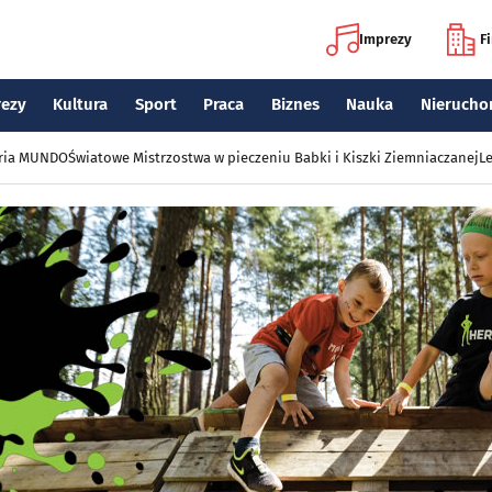
Imprezy
F
rezy
Kultura
Sport
Praca
Biznes
Nauka
Nierucho
eria MUNDO
Światowe Mistrzostwa w pieczeniu Babki i Kiszki Ziemniaczanej
Le