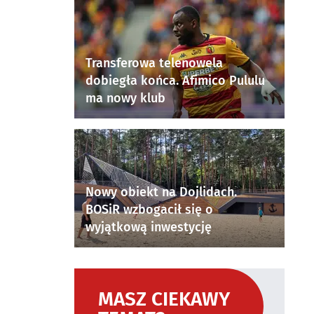
Transferowa telenowela
dobiegła końca. Afimico Pululu
ma nowy klub
Nowy obiekt na Dojlidach.
BOSiR wzbogacił się o
wyjątkową inwestycję
MASZ CIEKAWY