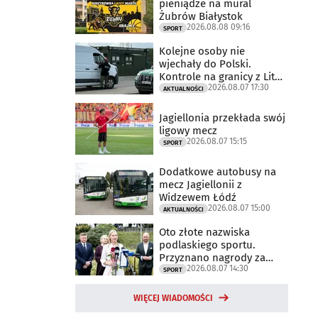
pieniądze na mural
Żubrów Białystok
2026.08.08 09:16
SPORT
Kolejne osoby nie
wjechały do Polski.
Kontrole na granicy z Litwą
2026.08.07 17:30
trwają
AKTUALNOŚCI
Jagiellonia przekłada swój
ligowy mecz
2026.08.07 15:15
SPORT
Dodatkowe autobusy na
mecz Jagiellonii z
Widzewem Łódź
2026.08.07 15:00
AKTUALNOŚCI
Oto złote nazwiska
podlaskiego sportu.
Przyznano nagrody za
2026.08.07 14:30
2025 rok
SPORT
WIĘCEJ WIADOMOŚCI