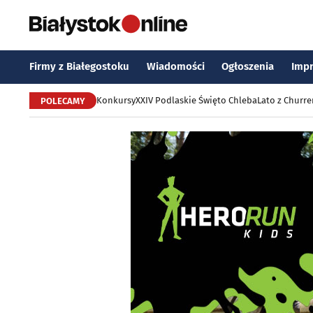
Firmy z Białegostoku
Wiadomości
Ogłoszenia
Imp
Konkursy
XXIV Podlaskie Święto Chleba
Lato z Churr
POLECAMY