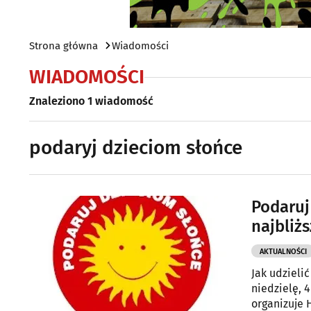
Strona główna
Wiadomości
WIADOMOŚCI
Znaleziono 1 wiadomość
podaryj dzieciom słońce
Podaruj
najbliż
AKTUALNOŚCI
Jak udzieli
niedzielę, 
organizuje 