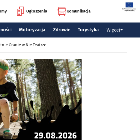
irmy
Ogłoszenia
Komunikacja
mości
Motoryzacja
Zdrowie
Turystyka
Więcej
tnie Granie w Nie Teatrze