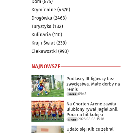
Dom
(875)
Kryminalne
(4576)
Drogówka
(2463)
Turystyka
(182)
Kulinaria
(110)
Kraj i Świat
(239)
Ciekawostki
(998)
NAJNOWSZE
Podlascy III-ligowcy bez
zwycięstwa. Małe derby na
remis
09:43
SPORT
Na Chorten Arenę zawita
ulubiony rywal Jagiellonii.
Pora na hit kolejki
2026.08.08 15:18
SPORT
Udało się! Kibice zebrali