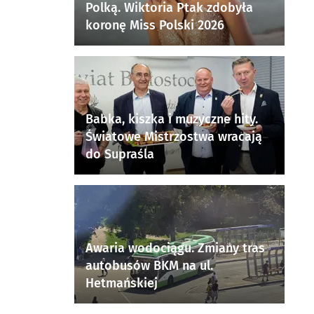
Polką. Wiktoria Ptak zdobyła
koronę Miss Polski 2026
Babka, kiszka i muzyczne hity.
Światowe Mistrzostwa wracają
do Supraśla
Awaria wodociągu. Zmiany tras
autobusów BKM na ul.
Hetmańskiej