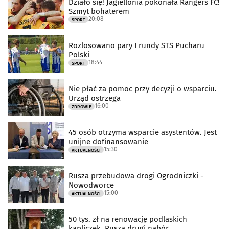
Działo się! Jagiellonia pokonała Rangers FC!
Szmyt bohaterem
20:08
SPORT
Rozlosowano pary I rundy STS Pucharu
Polski
18:44
SPORT
Nie płać za pomoc przy decyzji o wsparciu.
Urząd ostrzega
16:00
ZDROWIE
45 osób otrzyma wsparcie asystentów. Jest
unijne dofinansowanie
15:30
AKTUALNOŚCI
Rusza przebudowa drogi Ogrodniczki -
Nowodworce
15:00
AKTUALNOŚCI
50 tys. zł na renowację podlaskich
kapliczek. Rusza drugi nabór