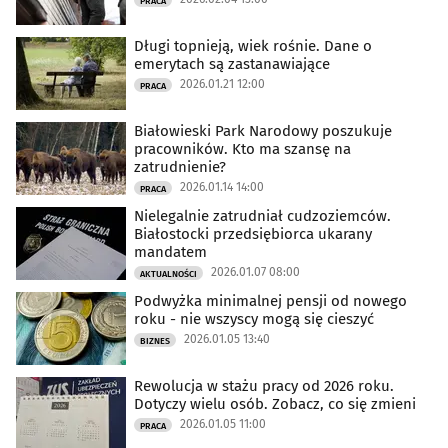
PRACA
Długi topnieją, wiek rośnie. Dane o
emerytach są zastanawiające
2026.01.21 12:00
PRACA
Białowieski Park Narodowy poszukuje
pracowników. Kto ma szansę na
zatrudnienie?
2026.01.14 14:00
PRACA
Nielegalnie zatrudniał cudzoziemców.
Białostocki przedsiębiorca ukarany
mandatem
2026.01.07 08:00
AKTUALNOŚCI
Podwyżka minimalnej pensji od nowego
roku - nie wszyscy mogą się cieszyć
2026.01.05 13:40
BIZNES
Rewolucja w stażu pracy od 2026 roku.
Dotyczy wielu osób. Zobacz, co się zmieni
2026.01.05 11:00
PRACA