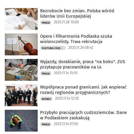
Bezrobocie bez zmian. Polska wśród
liderów Unii Europejskiej
2025.11.28 15:00
PRACA
Opera i Filharmonia Podlaska szuka
wiolonczelisty. Trwa rekrutacja
2025.11.26 08:42
KULTURA I ROZRYWKA
Wyjazdy, dorabianie, praca "na boku". ZUS
przyłapuje pracowników na L4
2025.11.14 15:10
PRACA
Współpraca ponad granicami. Jak wspierać
rozwój regionów przygranicznych?
2025.11.14 12:10
BIZNES
Przybyło pracujących cudzoziemców. Dane
w Podlaskiem zaskakują
2025.11.14 07:50
PRACA