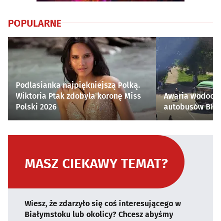
POPULARNE
Podlasianka najpiękniejszą Polką.
Wiktoria Ptak zdobyła koronę Miss
Awaria wodocią
Polski 2026
autobusów BKM 
MASZ CIEKAWY TEMAT?
Wiesz, że zdarzyło się coś interesującego w
Białymstoku lub okolicy? Chcesz abyśmy