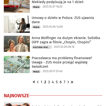
Niekiedy podpisują je na 1 dzień
2025.10.07 16:20
PRACA
Umowy o dzieło w Polsce. ZUS ujawnia
dane
2025.10.06 14:00
PRACA
Anna Wolfinger na dużym ekranie. Solistka
OiFP zagra w filmie „Chopin, Chopin!”
2025.10.06 08:10
KULTURA I ROZRYWKA
Pracodawca ma problemy finansowe?
Uwaga - ZUS może przejąć wypłatę
świadczeń
2025.09.17 07:40
PRACA
1
2
3
4
5
6
7
NAJNOWSZE