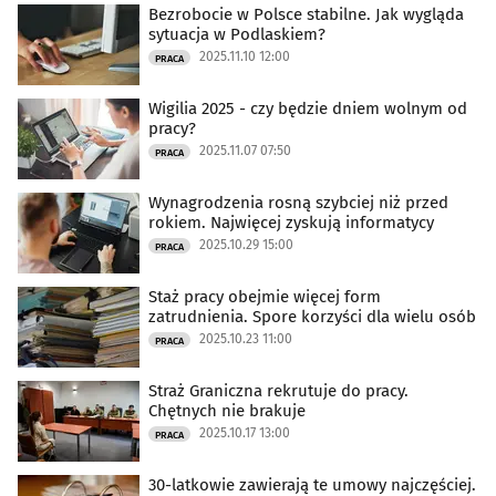
Bezrobocie w Polsce stabilne. Jak wygląda
sytuacja w Podlaskiem?
2025.11.10 12:00
PRACA
Wigilia 2025 - czy będzie dniem wolnym od
pracy?
2025.11.07 07:50
PRACA
Wynagrodzenia rosną szybciej niż przed
rokiem. Najwięcej zyskują informatycy
2025.10.29 15:00
PRACA
Staż pracy obejmie więcej form
zatrudnienia. Spore korzyści dla wielu osób
2025.10.23 11:00
PRACA
Straż Graniczna rekrutuje do pracy.
Chętnych nie brakuje
2025.10.17 13:00
PRACA
30-latkowie zawierają te umowy najczęściej.