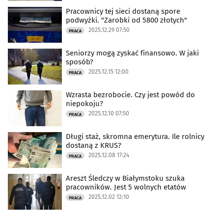
Pracownicy tej sieci dostaną spore
podwyżki. "Zarobki od 5800 złotych"
2025.12.29 07:50
PRACA
Seniorzy mogą zyskać finansowo. W jaki
sposób?
2025.12.15 12:00
PRACA
Wzrasta bezrobocie. Czy jest powód do
niepokoju?
2025.12.10 07:50
PRACA
Długi staż, skromna emerytura. Ile rolnicy
dostaną z KRUS?
2025.12.08 17:24
PRACA
Areszt Śledczy w Białymstoku szuka
pracowników. Jest 5 wolnych etatów
2025.12.02 12:10
PRACA